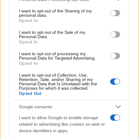
1
Elettrici e Musica in Sinfonia
services and may gather and store information including but
not limited to your visit or usage behaviour. You may click to
I want to opt-out of the Sharing of my
2
personal data.
Rilancio degli impianti sciistici in Val Vigezzo, Val
grant or deny consent to Google and its third-party tags to
Opted In
Formazza e Valle Antrona
use your data for below specified purposes in below Google
consent section.
I want to opt-out of the Sale of my
3
Scoperte carcasse di moto e motori in container
Personal Data.
destinati al Senegal
Opted In
4
Il Córdoba ha ottenuto il II Trofeo Puertas dopo aver
I want to opt-out of processing my
sconfitto il Rayo ai rigori.
Personal Data for Targeted Advertising.
Opted In
5
Nuova Zelanda: ondata di freddo eccezionale porta
neve a bassa quota
I want to opt-out of Collection, Use,
Retention, Sale, and/or Sharing of my
Personal Data that Is Unrelated with the
Purposes for which it was collected.
Opted Out
Google consents
I want to allow Google to enable storage
related to advertising like cookies on web or
device identifiers in apps.
Sportmagazine: notizie, approfondimenti e classifiche su