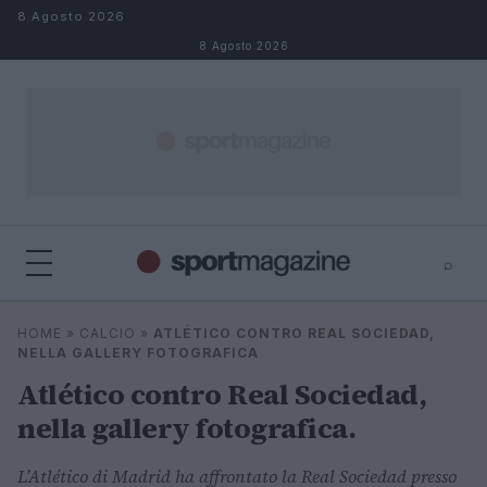
Salta al contenuto
8 Agosto 2026
8 Agosto 2026
⌕
⌕
×
HOME
»
CALCIO
»
ATLÉTICO CONTRO REAL SOCIEDAD,
Cerca
NELLA GALLERY FOTOGRAFICA
Atlético contro Real Sociedad,
nella gallery fotografica.
L’Atlético di Madrid ha affrontato la Real Sociedad presso