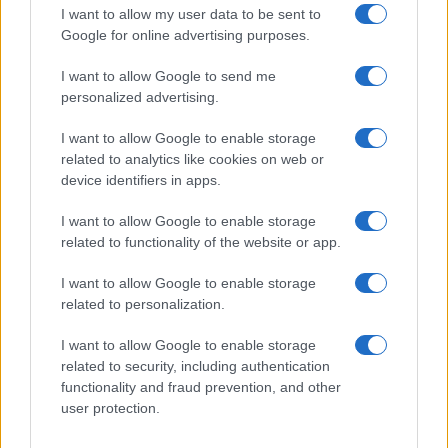
calcio, basket, tennis, ciclismo, motori, Formula 1,
I want to allow my user data to be sent to
MotoGP e Olimpiadi. Le ultime news dalle competizioni
Google for online advertising purposes.
nazionali e internazionali, gli highlight delle partite, le
interviste ai protagonisti e i risultati in tempo reale di tutte
I want to allow Google to send me
le discipline che fanno emozionare gli appassionati di
personalized advertising.
sport.
I want to allow Google to enable storage
related to analytics like cookies on web or
SEZIONI
device identifiers in apps.
Calcio
I want to allow Google to enable storage
Tennis
related to functionality of the website or app.
Basket
Motori
I want to allow Google to enable storage
Ciclismo
related to personalization.
Altri sport
I want to allow Google to enable storage
related to security, including authentication
MAGAZINE
functionality and fraud prevention, and other
Chi siamo
user protection.
Redazione