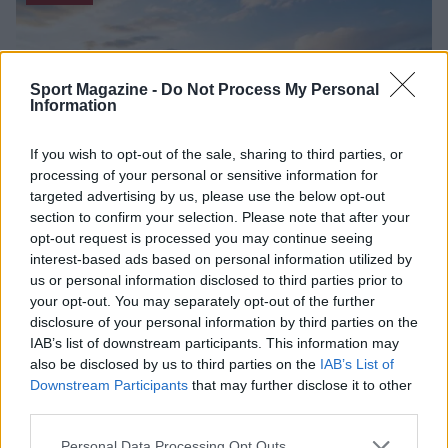
Sport Magazine -
Do Not Process My Personal
Information
If you wish to opt-out of the sale, sharing to third parties, or
processing of your personal or sensitive information for
targeted advertising by us, please use the below opt-out
section to confirm your selection. Please note that after your
opt-out request is processed you may continue seeing
interest-based ads based on personal information utilized by
Nuova Zelanda: ondata di freddo eccezionale porta
us or personal information disclosed to third parties prior to
neve a bassa quota
your opt-out. You may separately opt-out of the further
Francesca Lombardi · 4 Ago 2026
disclosure of your personal information by third parties on the
IAB’s list of downstream participants. This information may
also be disclosed by us to third parties on the
IAB’s List of
Downstream Participants
that may further disclose it to other
PIÙ LETTI
third parties.
Please note that this website/app uses one or more Google
XPENG Partner del Teatro del Silenzio 2026: Veicoli
Personal Data Processing Opt Outs