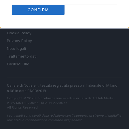
Ultime notizie
CONFIRM
LEGALE
Contattaci
Cookie Policy
Privacy Policy
Note legali
Trattamento dati
Gestisci Utiq
Canale di Notizie.it, testata registrata presso il Tribunale di Milano
n.68 in data 01/03/2018
Copyright © 2026 · Sportmagazine — Edito in Italia da
AdHub Media
·
P.IVA 13542920965 · REA MI 2729933
All Rights Reserved
I contenuti sono curati dalla redazione con il supporto di strumenti digitali e
realizzati in collaborazione con autori indipendenti.