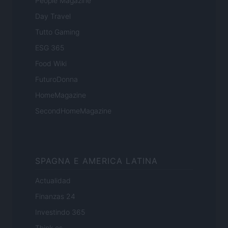
People Magazine
Day Travel
Tutto Gaming
ESG 365
Food Wiki
FuturoDonna
HomeMagazine
SecondHomeMagazine
SPAGNA E AMERICA LATINA
Actualidad
Finanzas 24
Investindo 365
Think.es