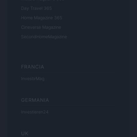
Day Travel 365
Home Magazine 365
Cineverse Magazine
SecondHomeMagazine
FRANCIA
InvestirMag
GERMANIA
Investieren24
UK