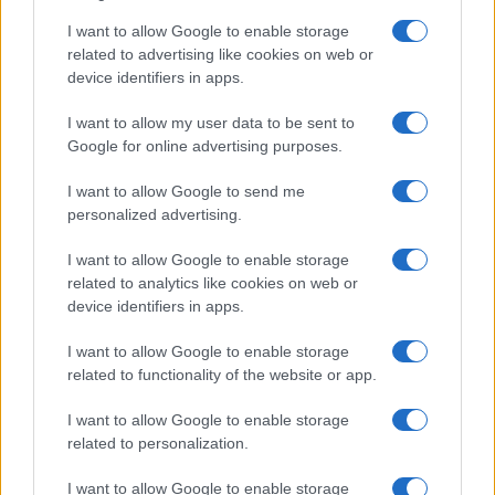
I want to allow Google to enable storage
related to advertising like cookies on web or
device identifiers in apps.
I want to allow my user data to be sent to
Google for online advertising purposes.
I want to allow Google to send me
personalized advertising.
I want to allow Google to enable storage
related to analytics like cookies on web or
device identifiers in apps.
Continua a leggere
I want to allow Google to enable storage
related to functionality of the website or app.
NOTIZIE
I want to allow Google to enable storage
related to personalization.
I want to allow Google to enable storage