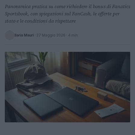
Panoramica pratica su come richiedere il bonus di Fanatics
Sportsbook, con spiegazioni sul FanCash, le offerte per
stato e le condizioni da rispettare
Ilaria Mauri
·
27 Maggio 2026
· 4 min