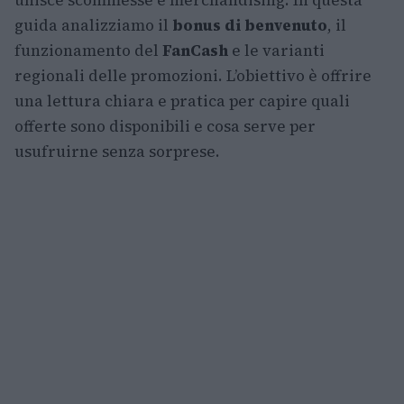
unisce scommesse e merchandising. In questa
guida analizziamo il
bonus di benvenuto
, il
funzionamento del
FanCash
e le varianti
regionali delle promozioni. L’obiettivo è offrire
una lettura chiara e pratica per capire quali
offerte sono disponibili e cosa serve per
usufruirne senza sorprese.