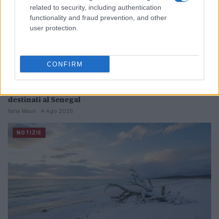
related to security, including authentication
functionality and fraud prevention, and other
user protection.
CONFIRM
Scoperte carcasse di moto e motori in container
destinati al Senegal
Ilaria Mauri · 4 Ago 2026
NOTIZIE