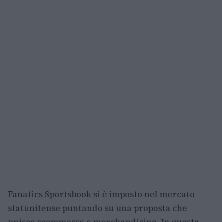
Fanatics Sportsbook si è imposto nel mercato
statunitense puntando su una proposta che