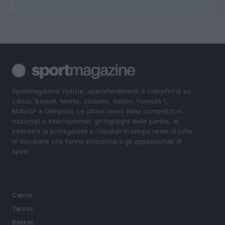
Sportmagazine: notizie, approfondimenti e classifiche su
calcio, basket, tennis, ciclismo, motori, Formula 1,
MotoGP e Olimpiadi. Le ultime news dalle competizioni
nazionali e internazionali, gli highlight delle partite, le
interviste ai protagonisti e i risultati in tempo reale di tutte
le discipline che fanno emozionare gli appassionati di
sport.
SEZIONI
Calcio
Tennis
Basket