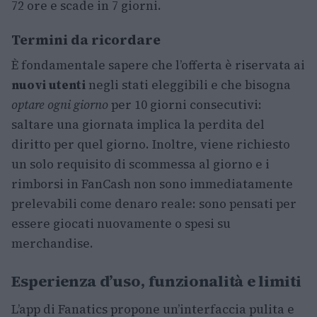
72 ore e scade in 7 giorni.
Termini da ricordare
È fondamentale sapere che l’offerta è riservata ai
nuovi utenti
negli stati eleggibili e che bisogna
optare ogni giorno
per 10 giorni consecutivi:
saltare una giornata implica la perdita del
diritto per quel giorno. Inoltre, viene richiesto
un solo requisito di scommessa al giorno e i
rimborsi in FanCash non sono immediatamente
prelevabili come denaro reale: sono pensati per
essere giocati nuovamente o spesi su
merchandise.
Esperienza d’uso, funzionalità e limiti
L’app di Fanatics propone un’interfaccia pulita e