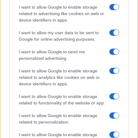
I want to allow Google to enable storage
related to advertising like cookies on web or
device identifiers in apps.
I want to allow my user data to be sent to
Google for online advertising purposes.
I want to allow Google to send me
Governo italiano insiste su neutralità tecnologica per
personalized advertising.
auto elettriche e ibride
Francesca Lombardi · 7 Ago 2026
I want to allow Google to enable storage
related to analytics like cookies on web or
NOTIZIE
device identifiers in apps.
I want to allow Google to enable storage
related to functionality of the website or app.
I want to allow Google to enable storage
related to personalization.
I want to allow Google to enable storage