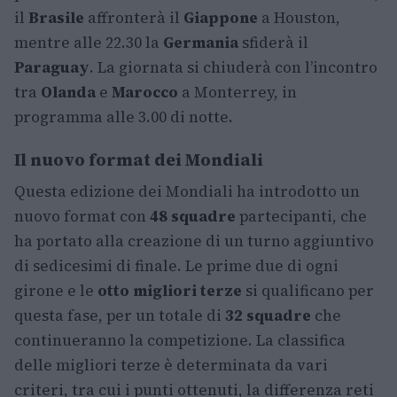
il
Brasile
affronterà il
Giappone
a Houston,
mentre alle 22.30 la
Germania
sfiderà il
Paraguay
. La giornata si chiuderà con l’incontro
tra
Olanda
e
Marocco
a Monterrey, in
programma alle 3.00 di notte.
Il nuovo format dei Mondiali
Questa edizione dei Mondiali ha introdotto un
nuovo format con
48 squadre
partecipanti, che
ha portato alla creazione di un turno aggiuntivo
di sedicesimi di finale. Le prime due di ogni
girone e le
otto migliori terze
si qualificano per
questa fase, per un totale di
32 squadre
che
continueranno la competizione. La classifica
delle migliori terze è determinata da vari
criteri, tra cui i punti ottenuti, la differenza reti