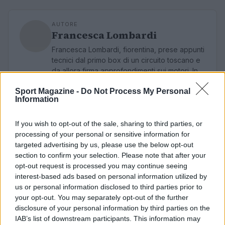
AUTORE
Francesca Lombardi
Francesca Lombardi, fiorentina, prese appunti
tecnici dal primo box di un circuito toscano e
da allora firma approfondimenti sui motori. In
redazione sostiene un approccio metodico
Sport Magazine -
Do Not Process My Personal
alle prove su pista, cura il format 'tecnica e
Information
cronaca' e conserva i fogli di appunti del
debutto tecnico in autodromo.
If you wish to opt-out of the sale, sharing to third parties, or
processing of your personal or sensitive information for
targeted advertising by us, please use the below opt-out
section to confirm your selection. Please note that after your
opt-out request is processed you may continue seeing
interest-based ads based on personal information utilized by
us or personal information disclosed to third parties prior to
your opt-out. You may separately opt-out of the further
disclosure of your personal information by third parties on the
IAB’s list of downstream participants. This information may