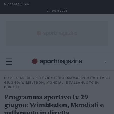
Salta al contenuto
9 Agosto 2026
9 Agosto 2026
⌕
⌕
×
HOME
»
CALCIO
»
NOTIZIE
»
PROGRAMMA SPORTIVO TV 29
Cerca
GIUGNO: WIMBLEDON, MONDIALI E PALLANUOTO IN
DIRETTA
Programma sportivo tv 29
giugno: Wimbledon, Mondiali e
pallanuoto in diretta