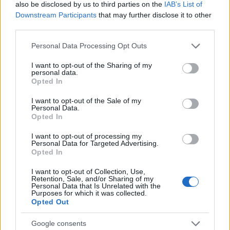
also be disclosed by us to third parties on the
IAB’s List of
Downstream Participants
that may further disclose it to other
third parties.
Please note that this website/app uses one or more Google
Personal Data Processing Opt Outs
services and may gather and store information including but
not limited to your visit or usage behaviour. You may click to
I want to opt-out of the Sharing of my
personal data.
grant or deny consent to Google and its third-party tags to
Opted In
use your data for below specified purposes in below Google
consent section.
I want to opt-out of the Sale of my
Personal Data.
Opted In
I want to opt-out of processing my
Personal Data for Targeted Advertising.
Continua a leggere
Opted In
I want to opt-out of Collection, Use,
NOTIZIE
Retention, Sale, and/or Sharing of my
Personal Data that Is Unrelated with the
Purposes for which it was collected.
Opted Out
Google consents