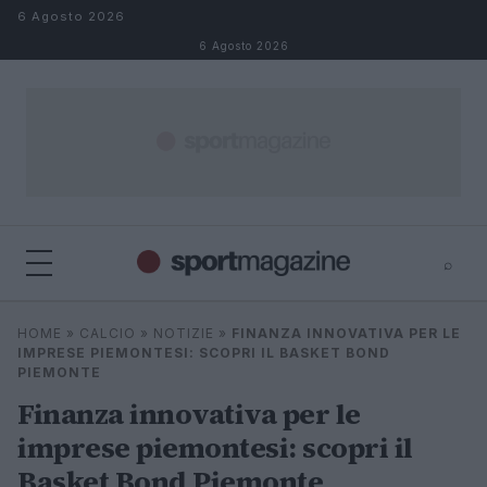
Salta al contenuto
6 Agosto 2026
6 Agosto 2026
⌕
⌕
×
HOME
»
CALCIO
»
NOTIZIE
»
FINANZA INNOVATIVA PER LE
Cerca
IMPRESE PIEMONTESI: SCOPRI IL BASKET BOND
PIEMONTE
Finanza innovativa per le
imprese piemontesi: scopri il
Basket Bond Piemonte