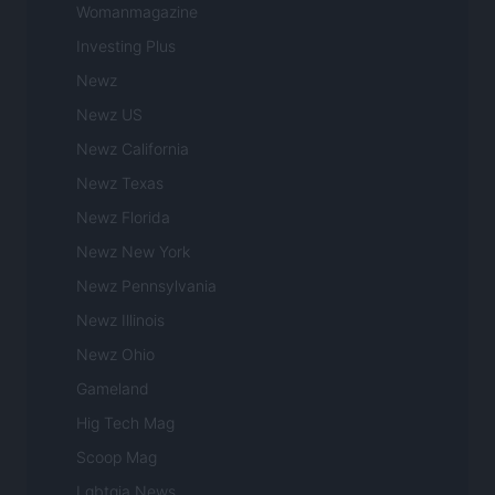
Womanmagazine
Investing Plus
Newz
Newz US
Newz California
Newz Texas
Newz Florida
Newz New York
Newz Pennsylvania
Newz Illinois
Newz Ohio
Gameland
Hig Tech Mag
Scoop Mag
Lgbtqia News