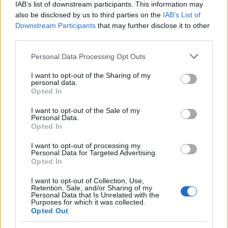
IAB’s list of downstream participants. This information may
also be disclosed by us to third parties on the
IAB’s List of
Downstream Participants
that may further disclose it to other
third parties.
Please note that this website/app uses one or more Google
Personal Data Processing Opt Outs
services and may gather and store information including but
not limited to your visit or usage behaviour. You may click to
I want to opt-out of the Sharing of my
personal data.
grant or deny consent to Google and its third-party tags to
Opted In
use your data for below specified purposes in below Google
consent section.
I want to opt-out of the Sale of my
Personal Data.
Opted In
I want to opt-out of processing my
Personal Data for Targeted Advertising.
Opted In
Continua a leggere
I want to opt-out of Collection, Use,
Retention, Sale, and/or Sharing of my
Personal Data that Is Unrelated with the
Purposes for which it was collected.
NOTIZIE
Opted Out