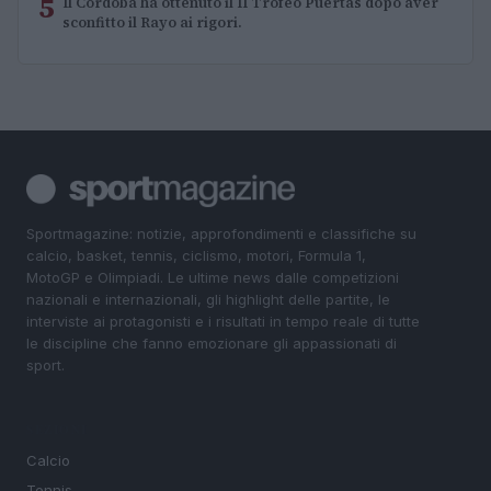
5
Il Córdoba ha ottenuto il II Trofeo Puertas dopo aver
sconfitto il Rayo ai rigori.
Sportmagazine: notizie, approfondimenti e classifiche su
calcio, basket, tennis, ciclismo, motori, Formula 1,
MotoGP e Olimpiadi. Le ultime news dalle competizioni
nazionali e internazionali, gli highlight delle partite, le
interviste ai protagonisti e i risultati in tempo reale di tutte
le discipline che fanno emozionare gli appassionati di
sport.
SEZIONI
Calcio
Tennis