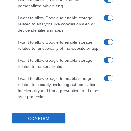
NOTIZIE
personalized advertising.
I want to allow Google to enable storage
related to analytics like cookies on web or
device identifiers in apps.
I want to allow Google to enable storage
related to functionality of the website or app.
I want to allow Google to enable storage
related to personalization.
I want to allow Google to enable storage
related to security, including authentication
Scoperte carcasse di moto e motori in container
functionality and fraud prevention, and other
destinati al Senegal
user protection.
Ilaria Mauri · 4 Ago 2026
NOTIZIE
CONFIRM