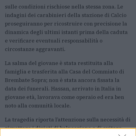
sulle condizioni rischiose nella stessa zona. Le
indagini dei carabinieri della stazione di Calcio
proseguiranno per ricostruire con precisione la
dinamica degli ultimi istanti prima della caduta
e verificare eventuali responsabilità o
circostanze aggravanti.
La salma del giovane è stata restituita alla
famiglia e trasferita alla Casa del Commiato di
Brembate Sopra; non è stata ancora fissata la
data dei funerali. Hassan, arrivato in Italia in
giovane età, lavorava come operaio ed era ben
noto alla comunità locale.
La tragedia riporta l’attenzione sulla necessità di
rispettare i divieti di balneazione e di evitare