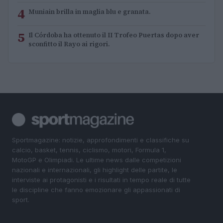
4
Muniain brilla in maglia blu e granata.
5
Il Córdoba ha ottenuto il II Trofeo Puertas dopo aver
sconfitto il Rayo ai rigori.
Sportmagazine: notizie, approfondimenti e classifiche su
calcio, basket, tennis, ciclismo, motori, Formula 1,
MotoGP e Olimpiadi. Le ultime news dalle competizioni
nazionali e internazionali, gli highlight delle partite, le
interviste ai protagonisti e i risultati in tempo reale di tutte
le discipline che fanno emozionare gli appassionati di
sport.