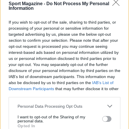
avvicinamenti pericolosi alle sponde e alle
Sport Magazine -
Do Not Process My Personal
cascatelle del fiume, dove fenomeni come i
Information
vortici possono manifestarsi in modo improvviso
If you wish to opt-out of the sale, sharing to third parties, or
e letale.
processing of your personal or sensitive information for
targeted advertising by us, please use the below opt-out
section to confirm your selection. Please note that after your
opt-out request is processed you may continue seeing
AUTORE
interest-based ads based on personal information utilized by
Ilaria Mauri
us or personal information disclosed to third parties prior to
Ilaria Mauri, bolognese, decise di seguire il
your opt-out. You may separately opt-out of the further
giornalismo sportivo dopo una notte al
disclosure of your personal information by third parties on the
Dall'Ara durante una partita decisiva: oggi
IAB’s list of downstream participants. This information may
coordina le pagine di competizioni e
also be disclosed by us to third parties on the
IAB’s List of
commenti. In redazione predilige reportage
Downstream Participants
that may further disclose it to other
sul campo e conserva il biglietto di quella
third parties.
partita come prova della svolta.
Please note that this website/app uses one or more Google
Personal Data Processing Opt Outs
services and may gather and store information including but
not limited to your visit or usage behaviour. You may click to
I want to opt-out of the Sharing of my
personal data.
grant or deny consent to Google and its third-party tags to
Opted In