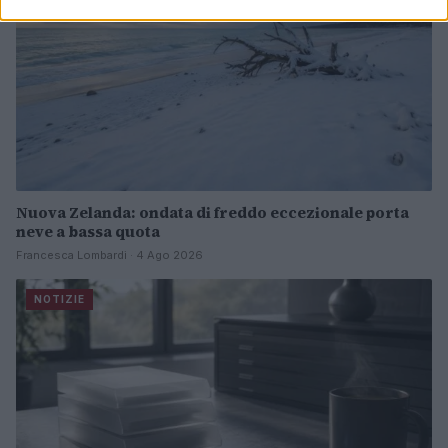
Nuova Zelanda: ondata di freddo eccezionale porta
neve a bassa quota
Francesca Lombardi · 4 Ago 2026
NOTIZIE