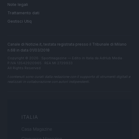
Note legali
Trattamento dati
Gestisci Utiq
Canale di Notizie.it, testata registrata presso il Tribunale di Milano
n.68 in data 01/03/2018
Copyright © 2026 · Sportmagazine — Edito in Italia da
AdHub Media
·
P.IVA 13542920965 · REA MI 2729933
All Rights Reserved
I contenuti sono curati dalla redazione con il supporto di strumenti digitali e
realizzati in collaborazione con autori indipendenti.
ITALIA
Casa Magazine
Cineverse Magazine