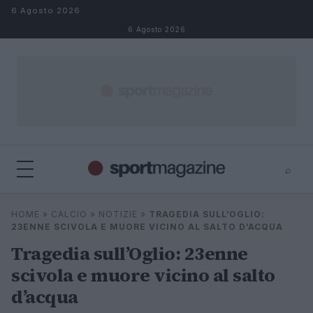
Salta al contenuto
6 Agosto 2026
6 Agosto 2026
⌕
⌕
×
HOME
»
CALCIO
»
NOTIZIE
»
TRAGEDIA SULL’OGLIO:
Cerca
23ENNE SCIVOLA E MUORE VICINO AL SALTO D’ACQUA
Tragedia sull’Oglio: 23enne
scivola e muore vicino al salto
d’acqua