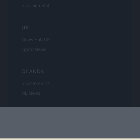
Investieren24
UK
News Hub UK
Lgbtq News
OLANDA
Investeren 24
NL Newz