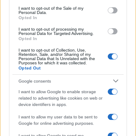
use your data for below specified purposes in below Google
consent section.
I want to opt-out of the Sale of my
Personal Data.
Opted In
I want to opt-out of processing my
Personal Data for Targeted Advertising.
Opted In
I want to opt-out of Collection, Use,
Retention, Sale, and/or Sharing of my
Personal Data that Is Unrelated with the
Purposes for which it was collected.
Opted Out
Google consents
I want to allow Google to enable storage
related to advertising like cookies on web or
device identifiers in apps.
I want to allow my user data to be sent to
Continua a leggere
Google for online advertising purposes.
I want to allow Google to send me