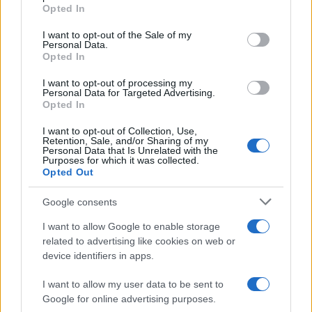
grant or deny consent to Google and its third-party tags to
diretto per verificare interazione, localizzazione
Opted In
use your data for below specified purposes in below Google
e contenuti editoriali, oltre a sperimentare
consent section.
I want to opt-out of the Sale of my
l’equilibrio tra performance competitiva, salute
Personal Data.
Opted In
del roster e sostenibilità economica in un
contesto gestionale di lungo periodo.
I want to opt-out of processing my
Personal Data for Targeted Advertising.
Opted In
I want to opt-out of Collection, Use,
Retention, Sale, and/or Sharing of my
AUTORE
Personal Data that Is Unrelated with the
Francesca Lombardi
Purposes for which it was collected.
Opted Out
Francesca Lombardi, fiorentina, prese appunti
tecnici dal primo box di un circuito toscano e
Google consents
da allora firma approfondimenti sui motori. In
redazione sostiene un approccio metodico
I want to allow Google to enable storage
alle prove su pista, cura il format 'tecnica e
related to advertising like cookies on web or
cronaca' e conserva i fogli di appunti del
device identifiers in apps.
debutto tecnico in autodromo.
I want to allow my user data to be sent to
Google for online advertising purposes.