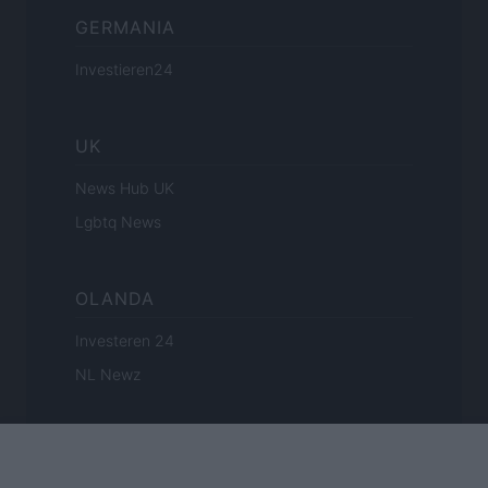
GERMANIA
Investieren24
UK
News Hub UK
Lgbtq News
OLANDA
Investeren 24
NL Newz