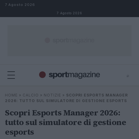
Salta al contenuto
7 Agosto 2026
7 Agosto 2026
⌕
⌕
×
HOME
»
CALCIO
»
NOTIZIE
»
SCOPRI ESPORTS MANAGER
Cerca
2026: TUTTO SUL SIMULATORE DI GESTIONE ESPORTS
Scopri Esports Manager 2026:
tutto sul simulatore di gestione
esports