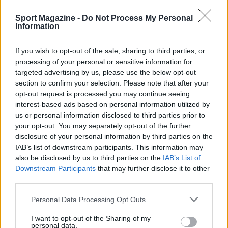
IA per asset grafici e lingua
disponibile
Sport Magazine -
Do Not Process My Personal
Information
Gli sviluppatori hanno impiegato l’
intelligenza
artificiale
If you wish to opt-out of the sale, sharing to third parties, or
per generare volti dei giocatori e
processing of your personal or sensitive information for
loghi interni al gioco, una scelta circoscritta alla
targeted advertising by us, please use the below opt-out
componente grafica che arricchisce la
section to confirm your selection. Please note that after your
personalizzazione senza alterare gli algoritmi
opt-out request is processed you may continue seeing
interest-based ads based on personal information utilized by
decisionali principali. Questa soluzione mira a
us or personal information disclosed to third parties prior to
velocizzare la creazione di asset visivi e
your opt-out. You may separately opt-out of the further
garantire varietà nell’ecosistema delle squadre
disclosure of your personal information by third parties on the
IAB’s list of downstream participants. This information may
presenti in partita e nella demo.
also be disclosed by us to third parties on the
IAB’s List of
Downstream Participants
that may further disclose it to other
Il prodotto e la demo risultano al momento
non
third parties.
disponibili in italiano
la prova è fruibile in lingua
Please note that this website/app uses one or more Google
Personal Data Processing Opt Outs
inglese. Per chi vuole testare l’esperienza prima
services and may gather and store information including but
dell’acquisto, la demo rappresenta il modo più
not limited to your visit or usage behaviour. You may click to
I want to opt-out of the Sharing of my
personal data.