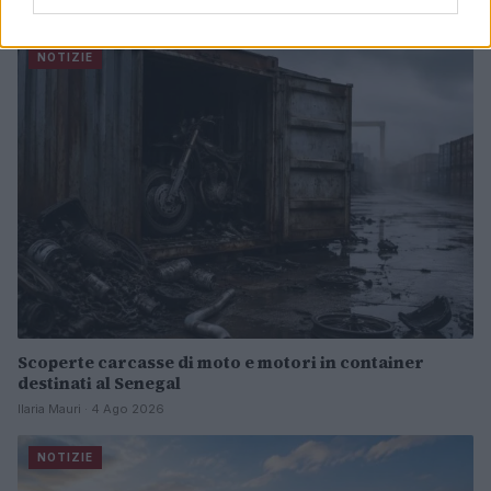
Continua a leggere
NOTIZIE
Scoperte carcasse di moto e motori in container
destinati al Senegal
Ilaria Mauri · 4 Ago 2026
NOTIZIE