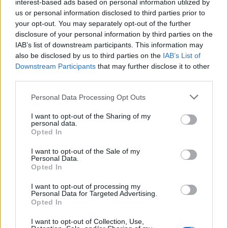
interest-based ads based on personal information utilized by
us or personal information disclosed to third parties prior to
Il caso di Caruso dimostra che, nonostante le
your opt-out. You may separately opt-out of the further
difficoltà, il ciclismo italiano può ancora
disclosure of your personal information by third parties on the
IAB’s list of downstream participants. This information may
produrre atleti di alto livello. Tuttavia, è
also be disclosed by us to third parties on the
IAB’s List of
necessario un cambiamento radicale per
Downstream Participants
that may further disclose it to other
garantire un futuro a questo sport.
third parties.
Please note that this website/app uses one or more Google
Personal Data Processing Opt Outs
services and may gather and store information including but
not limited to your visit or usage behaviour. You may click to
I want to opt-out of the Sharing of my
AUTORE
personal data.
Francesca Lombardi
grant or deny consent to Google and its third-party tags to
Opted In
use your data for below specified purposes in below Google
Francesca Lombardi, fiorentina, prese appunti
consent section.
I want to opt-out of the Sale of my
tecnici dal primo box di un circuito toscano e
Personal Data.
da allora firma approfondimenti sui motori. In
Opted In
redazione sostiene un approccio metodico
I want to opt-out of processing my
alle prove su pista, cura il format 'tecnica e
Personal Data for Targeted Advertising.
cronaca' e conserva i fogli di appunti del
Opted In
debutto tecnico in autodromo.
I want to opt-out of Collection, Use,