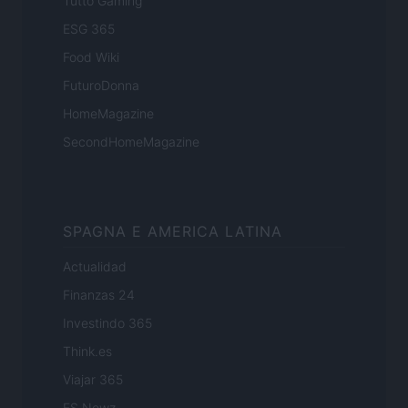
Tutto Gaming
ESG 365
Food Wiki
FuturoDonna
HomeMagazine
SecondHomeMagazine
SPAGNA E AMERICA LATINA
Actualidad
Finanzas 24
Investindo 365
Think.es
Viajar 365
ES Newz