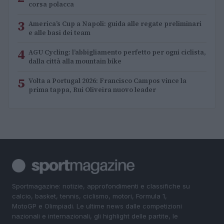
corsa polacca
3
America’s Cup a Napoli: guida alle regate preliminari
e alle basi dei team
4
AGU Cycling: l’abbigliamento perfetto per ogni ciclista,
dalla città alla mountain bike
5
Volta a Portugal 2026: Francisco Campos vince la
prima tappa, Rui Oliveira nuovo leader
Sportmagazine: notizie, approfondimenti e classifiche su
calcio, basket, tennis, ciclismo, motori, Formula 1,
MotoGP e Olimpiadi. Le ultime news dalle competizioni
nazionali e internazionali, gli highlight delle partite, le