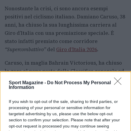
Nonostante la crisi, ci sono ancora esempi
positivi nel ciclismo italiano. Damiano Caruso, 38
anni, ha chiuso la sua lunghissima carriera al
Giro d’Italia con una premiazione speciale. È
stato infatti premiato come corridore
“Supercombattivo”
del
Giro d’Italia 2026
.
Caruso, in maglia Bahrain Victorious, ha chiuso
la gara al nono posto della Classifica generale ed
è stato un supporto fondamentale per il suo
Sport Magazine -
Do Not Process My Personal
compagno di squadra Afonso Eulálio, Maglia
Information
Bianca finale. Nonostante non sia riuscito a
If you wish to opt-out of the sale, sharing to third parties, or
conquistare una vittoria di tappa, Caruso ha
processing of your personal or sensitive information for
speso tantissime energie nell’arco delle tre
targeted advertising by us, please use the below opt-out
settimane di gara, facendosi apprezzare da tifosi
section to confirm your selection. Please note that after your
opt-out request is processed you may continue seeing
e appassionati.