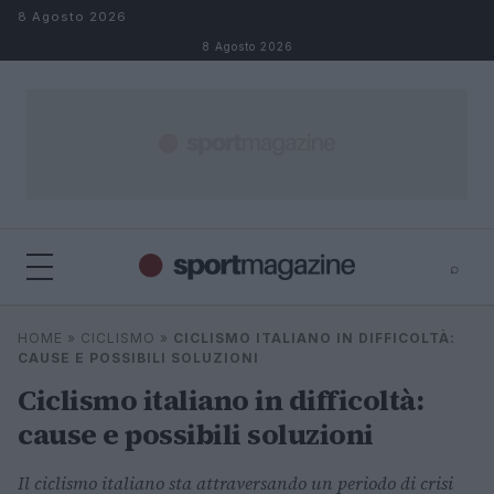
Salta al contenuto
8 Agosto 2026
8 Agosto 2026
⌕
⌕
×
HOME
»
CICLISMO
»
CICLISMO ITALIANO IN DIFFICOLTÀ:
Cerca
CAUSE E POSSIBILI SOLUZIONI
Ciclismo italiano in difficoltà:
cause e possibili soluzioni
Il ciclismo italiano sta attraversando un periodo di crisi