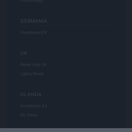
InvestirMag
GERMANIA
Investieren24
UK
News Hub UK
Lgbtq News
OLANDA
Investeren 24
NL Newz