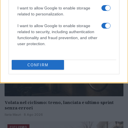
Continua a leggere
I want to allow Google to enable storage
related to personalization.
CICLISMO
I want to allow Google to enable storage
related to security, including authentication
functionality and fraud prevention, and other
user protection.
CONFIRM
Volata nel ciclismo: treno, lanciata e ultimo sprint
senza errori
Ilaria Mauri · 8 Ago 2026
CICLISMO