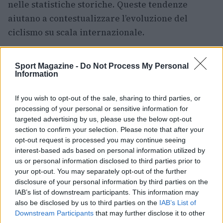
nelle statistiche storiche. Queste tendenze
aiutano a contestualizzare l’evoluzione del
ciclismo su scala internazionale.
Note pratiche e contatti
Sport Magazine -
Do Not Process My Personal
Information
Il materiale riportato deriva da fonti ufficiali ma
il sito non è legato alle organizzazioni citate;
If you wish to opt-out of the sale, sharing to third parties, or
loghi o marchi di terzi possono essere rimossi su
processing of your personal or sensitive information for
richiesta dei legittimi titolari. Per chiarimenti è
targeted advertising by us, please use the below opt-out
section to confirm your selection. Please note that after your
possibile contattare il curatore indicato:
opt-out request is processed you may continue seeing
Mailto@cybernauta e, per le FAQ,
interest-based ads based on personal information utilized by
FAQ@cybernauta.
us or personal information disclosed to third parties prior to
your opt-out. You may separately opt-out of the further
disclosure of your personal information by third parties on the
Pronuncia dei nomi più citati
IAB’s list of downstream participants. This information may
Un dettaglio spesso trascurato è la corretta
also be disclosed by us to third parties on the
IAB’s List of
Downstream Participants
that may further disclose it to other
pronuncia del nome di Tadej Pogacar. La lettera