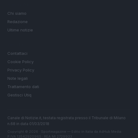
MAGAZINE
Chi siamo
Redazione
Ultime notizie
LEGALE
Contattaci
Cookie Policy
Privacy Policy
Note legali
Trattamento dati
Gestisci Utiq
Canale di Notizie.it, testata registrata presso il Tribunale di Milano
n.68 in data 01/03/2018
Copyright © 2026 · Sportmagazine — Edito in Italia da
AdHub Media
·
P.IVA 13542920965 · REA MI 2729933