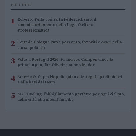
PIÙ LETTI
1
Roberto Pella contro la Federciclismo: il
commissariamento della Lega Ciclismo
Professionistica
2
Tour de Pologne 2026: percorso, favoriti e orari della
corsa polacca
3
Volta a Portugal 2026: Francisco Campos vince la
prima tappa, Rui Oliveira nuovo leader
4
America’s Cup a Napoli: guida alle regate preliminari
e alle basi dei team
5
AGU Cycling: l’abbigliamento perfetto per ogni ciclista,
dalla città alla mountain bike