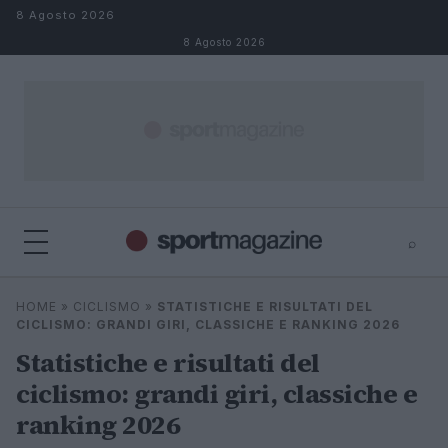
Salta al contenuto
8 Agosto 2026
8 Agosto 2026
⌕
⌕
×
HOME
»
CICLISMO
»
STATISTICHE E RISULTATI DEL
Cerca
CICLISMO: GRANDI GIRI, CLASSICHE E RANKING 2026
Statistiche e risultati del
ciclismo: grandi giri, classiche e
ranking 2026