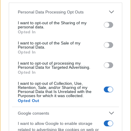
third parties.
Č
nel cognome si pronuncia come una
c dolce
,
Please note that this website/app uses one or more Google
Personal Data Processing Opt Outs
quindi la forma corretta è “Pogàciar” con
services and may gather and store information including but
l’accento sulla seconda sillaba, non “Pògaciar”.
not limited to your visit or usage behaviour. You may click to
I want to opt-out of the Sharing of my
personal data.
Questo tipo di chiarimenti è utile per giornalisti
grant or deny consent to Google and its third-party tags to
Opted In
use your data for below specified purposes in below Google
e commentatori affinché le interviste e i
consent section.
I want to opt-out of the Sale of my
resoconti rispettino la fonetica corretta.
Personal Data.
Opted In
Aggiornamento dati: il contenuto include un
I want to opt-out of processing my
timestamp di riferimento per alcune sezioni, ad
Personal Data for Targeted Advertising.
Opted In
esempio un aggiornamento registrato il
2026/04/05 17:04:01, utile per capire l’istantaneità
I want to opt-out of Collection, Use,
Retention, Sale, and/or Sharing of my
delle informazioni riportate.
Personal Data that Is Unrelated with the
Purposes for which it was collected.
Opted Out
Google consents
AUTORE
Francesca Lombardi
I want to allow Google to enable storage
related to advertising like cookies on web or