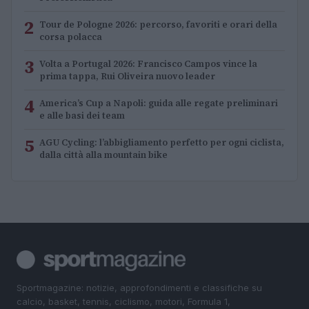
2
Tour de Pologne 2026: percorso, favoriti e orari della
corsa polacca
3
Volta a Portugal 2026: Francisco Campos vince la
prima tappa, Rui Oliveira nuovo leader
4
America’s Cup a Napoli: guida alle regate preliminari
e alle basi dei team
5
AGU Cycling: l’abbigliamento perfetto per ogni ciclista,
dalla città alla mountain bike
Sportmagazine: notizie, approfondimenti e classifiche su
calcio, basket, tennis, ciclismo, motori, Formula 1,