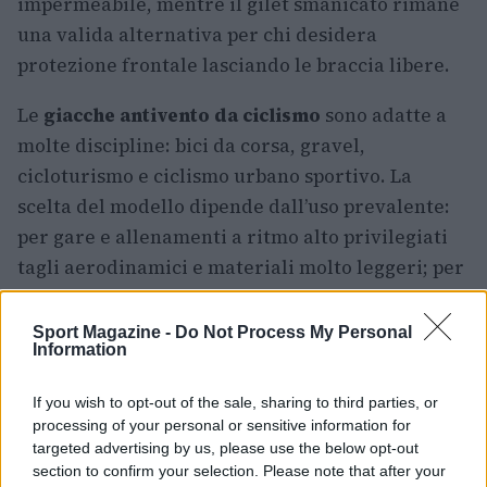
impermeabile, mentre il gilet smanicato rimane
una valida alternativa per chi desidera
protezione frontale lasciando le braccia libere.
Le
giacche antivento da ciclismo
sono adatte a
molte discipline: bici da corsa, gravel,
cicloturismo e ciclismo urbano sportivo. La
scelta del modello dipende dall’uso prevalente:
per gare e allenamenti a ritmo alto privilegiati
tagli aerodinamici e materiali molto leggeri; per
uscite all-day o viaggi, cerca capi con maggiore
resistenza e tasche funzionali. In ogni caso, la
Sport Magazine -
Do Not Process My Personal
Information
capacità di ripiegarsi e la traspirabilità
rimangono criteri fondamentali.
If you wish to opt-out of the sale, sharing to third parties, or
processing of your personal or sensitive information for
Infine, per completare l’equipaggiamento
targeted advertising by us, please use the below opt-out
considera guanti adatti alla stagione, maglie a
section to confirm your selection. Please note that after your