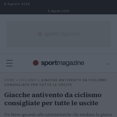
Salta al contenuto
8 Agosto 2026
8 Agosto 2026
⌕
⌕
×
HOME
»
CICLISMO
»
GIACCHE ANTIVENTO DA CICLISMO
Cerca
CONSIGLIATE PER TUTTE LE USCITE
Giacche antivento da ciclismo
consigliate per tutte le uscite
Un breve sguardo alle caratteristiche che rendono la giacca