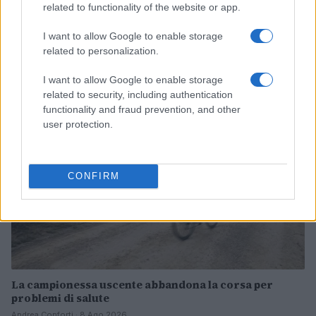
related to functionality of the website or app.
I want to allow Google to enable storage
Continua a leggere
related to personalization.
I want to allow Google to enable storage
CICLISMO
related to security, including authentication
functionality and fraud prevention, and other
user protection.
CONFIRM
La campionessa uscente abbandona la corsa per
problemi di salute
Andrea Conforti · 8 Ago 2026