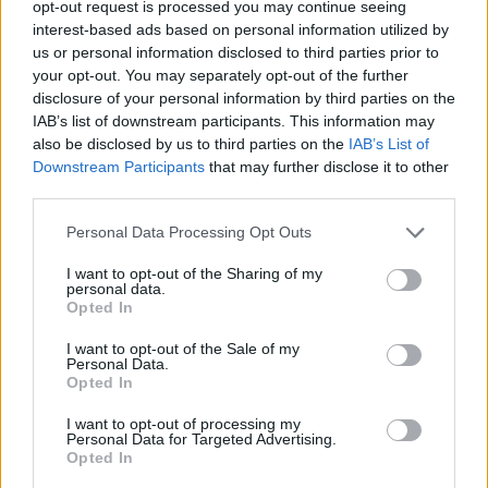
opt-out request is processed you may continue seeing
manica lunga e giacche antipioggia quando le
interest-based ads based on personal information utilized by
condizioni lo richiedono. Investire in una buona
us or personal information disclosed to third parties prior to
giacca antivento
significa avere uno strato
your opt-out. You may separately opt-out of the further
disclosure of your personal information by third parties on the
versatile che protegge, riduce il peso da
IAB’s list of downstream participants. This information may
trasportare e migliora il comfort complessivo in
also be disclosed by us to third parties on the
IAB’s List of
sella.
Downstream Participants
that may further disclose it to other
third parties.
Please note that this website/app uses one or more Google
Personal Data Processing Opt Outs
services and may gather and store information including but
AUTORE
not limited to your visit or usage behaviour. You may click to
I want to opt-out of the Sharing of my
Andrea Conforti
personal data.
grant or deny consent to Google and its third-party tags to
Opted In
Andrea Conforti, 46enne torinese dal look
use your data for below specified purposes in below Google
casual e naturale, è un analista tattico che
consent section.
I want to opt-out of the Sale of my
trasforma dati e clip in racconti social. Ricorda
Personal Data.
quando annotò la rimonta al box stampa dello
Opted In
Stadio Olimpico Grande Torino: da
I want to opt-out of processing my
quell'appunto nacque la sua linea editoriale,
Personal Data for Targeted Advertising.
che propugna spiegazioni visive per il tifoso
Opted In
critico. Dettaglio unico: una stagione