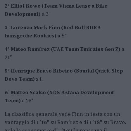
2° Elliot Rowe (Team Visma Lease a Bike
Development)
a 3″
3° Lorenzo Mark Finn (Red Bull BORA
hansgrohe Rookies)
a 5″
4° Mateo Ramírez (UAE Team Emirates Gen Z)
a
21″
5° Henrique Bravo Ribeiro (Soudal Quick-Step
Devo Team)
s.t.
6° Matteo Scalco (XDS Astana Development
Team)
a 26″
La classifica generale vede Finn in testa con un
vantaggio di
1’16”
su Ramírez e di
1’18”
su Bravo.
Solo la cronometro di L’Aquila separava il