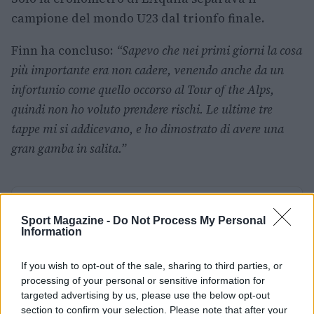
campione del mondo U23 dal trionfo finale.
Finn ha concluso:
“Sapevo che nei primi giorni la cosa
più importante era non cadere, venendo anche da un
infortunio come quello occorso al Tour of the Alps,
quindi non ho voluto prendere rischi. Le ultime tre
tappe mi si addicevano, e ho dimostrato di avere una
gran gamba in salita.”
AUTORE
Ilaria Mauri
Sport Magazine -
Do Not Process My Personal
Information
Ilaria Mauri, bolognese, decise di seguire il
giornalismo sportivo dopo una notte al
If you wish to opt-out of the sale, sharing to third parties, or
Dall'Ara durante una partita decisiva: oggi
processing of your personal or sensitive information for
coordina le pagine di competizioni e
targeted advertising by us, please use the below opt-out
commenti. In redazione predilige reportage
section to confirm your selection. Please note that after your