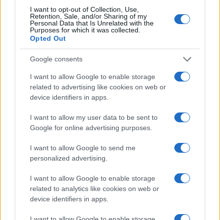
I want to opt-out of Collection, Use,
Retention, Sale, and/or Sharing of my
Personal Data that Is Unrelated with the
Purposes for which it was collected.
Opted Out
Continua a leggere
Google consents
CICLISMO
I want to allow Google to enable storage
related to advertising like cookies on web or
device identifiers in apps.
I want to allow my user data to be sent to
Google for online advertising purposes.
I want to allow Google to send me
personalized advertising.
I want to allow Google to enable storage
related to analytics like cookies on web or
device identifiers in apps.
Tour de Pologne 2026: Barré vince la sesta tappa,
Scaroni nuovo leader
I want to allow Google to enable storage