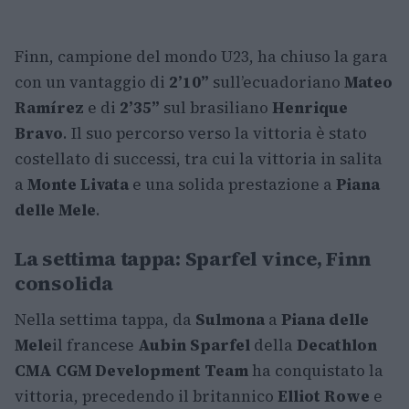
Finn, campione del mondo U23, ha chiuso la gara
con un vantaggio di
2’10”
sull’ecuadoriano
Mateo
Ramírez
e di
2’35”
sul brasiliano
Henrique
Bravo
. Il suo percorso verso la vittoria è stato
costellato di successi, tra cui la vittoria in salita
a
Monte Livata
e una solida prestazione a
Piana
delle Mele
.
La settima tappa: Sparfel vince, Finn
consolida
Nella settima tappa, da
Sulmona
a
Piana delle
Mele
il francese
Aubin Sparfel
della
Decathlon
CMA CGM Development Team
ha conquistato la
vittoria, precedendo il britannico
Elliot Rowe
e