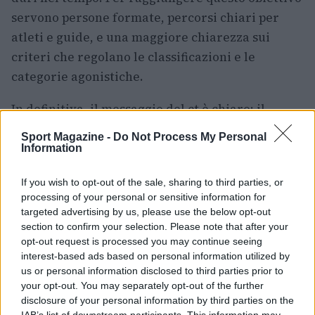
servono persone formate, percorsi chiari per
atleti e guide, e una maggiore chiarezza sui
criteri che regolano le classificazioni e le
categorie agonistiche.
In definitiva, il messaggio del ct è chiaro: il
paraciclismo ha dimostrato, con
dieci ori agli
Sport Magazine -
Do Not Process My Personal
Europei
e risultati mondiali come quelli di
Information
Claudia Cretti, di poter stare sullo stesso piano
If you wish to opt-out of the sale, sharing to third parties, or
tecnico e competitivo del ciclismo
processing of your personal or sensitive information for
convenzionale. Riconoscimento, continuità e
targeted advertising by us, please use the below opt-out
comunicazione sono però ancora punti critici su
section to confirm your selection. Please note that after your
opt-out request is processed you may continue seeing
cui lavorare per trasformare l’onda di successi in
interest-based ads based on personal information utilized by
un movimento stabile e riconosciuto.
us or personal information disclosed to third parties prior to
your opt-out. You may separately opt-out of the further
disclosure of your personal information by third parties on the
IAB’s list of downstream participants. This information may