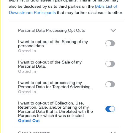
AUTORE
also be disclosed by us to third parties on the
IAB’s List of
Andrea Conforti
Downstream Participants
that may further disclose it to other
third parties.
Andrea Conforti, 46enne torinese dal look
casual e naturale, è un analista tattico che
Please note that this website/app uses one or more Google
Personal Data Processing Opt Outs
trasforma dati e clip in racconti social. Ricorda
services and may gather and store information including but
quando annotò la rimonta al box stampa dello
not limited to your visit or usage behaviour. You may click to
I want to opt-out of the Sharing of my
Stadio Olimpico Grande Torino: da
personal data.
grant or deny consent to Google and its third-party tags to
quell'appunto nacque la sua linea editoriale,
Opted In
use your data for below specified purposes in below Google
che propugna spiegazioni visive per il tifoso
consent section.
I want to opt-out of the Sale of my
critico. Dettaglio unico: una stagione
Personal Data.
allenatore under15 al Chieri e ciclista urbano.
Opted In
I want to opt-out of processing my
Personal Data for Targeted Advertising.
Opted In
I want to opt-out of Collection, Use,
Retention, Sale, and/or Sharing of my
Personal Data that Is Unrelated with the
Purposes for which it was collected.
Opted Out