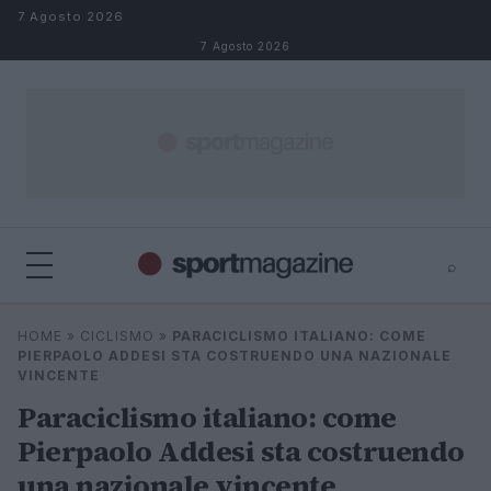
Salta al contenuto
7 Agosto 2026
7 Agosto 2026
⌕
⌕
×
HOME
»
CICLISMO
»
PARACICLISMO ITALIANO: COME
Cerca
PIERPAOLO ADDESI STA COSTRUENDO UNA NAZIONALE
VINCENTE
Paraciclismo italiano: come
Pierpaolo Addesi sta costruendo
una nazionale vincente