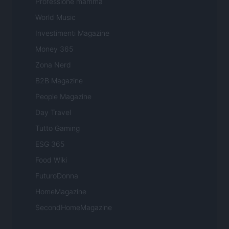
Professione mamma
World Music
Investimenti Magazine
Money 365
Zona Nerd
B2B Magazine
People Magazine
Day Travel
Tutto Gaming
ESG 365
Food Wiki
FuturoDonna
HomeMagazine
SecondHomeMagazine