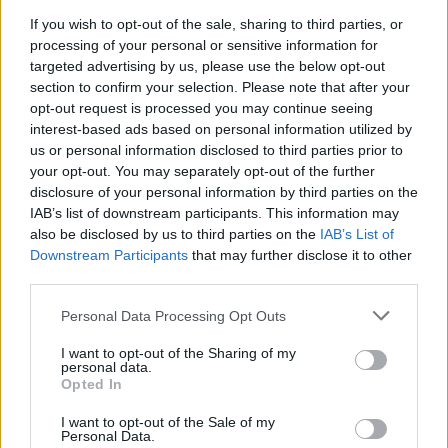
If you wish to opt-out of the sale, sharing to third parties, or
processing of your personal or sensitive information for
AUTORE
targeted advertising by us, please use the below opt-out
Ilaria Mauri
section to confirm your selection. Please note that after your
Ilaria Mauri, bolognese, decise di seguire il
opt-out request is processed you may continue seeing
giornalismo sportivo dopo una notte al
interest-based ads based on personal information utilized by
Dall'Ara durante una partita decisiva: oggi
us or personal information disclosed to third parties prior to
coordina le pagine di competizioni e
your opt-out. You may separately opt-out of the further
commenti. In redazione predilige reportage
disclosure of your personal information by third parties on the
sul campo e conserva il biglietto di quella
IAB’s list of downstream participants. This information may
partita come prova della svolta.
also be disclosed by us to third parties on the
IAB’s List of
Downstream Participants
that may further disclose it to other
third parties.
Please note that this website/app uses one or more Google
Personal Data Processing Opt Outs
services and may gather and store information including but
not limited to your visit or usage behaviour. You may click to
I want to opt-out of the Sharing of my
personal data.
grant or deny consent to Google and its third-party tags to
Opted In
use your data for below specified purposes in below Google
consent section.
I want to opt-out of the Sale of my
Personal Data.