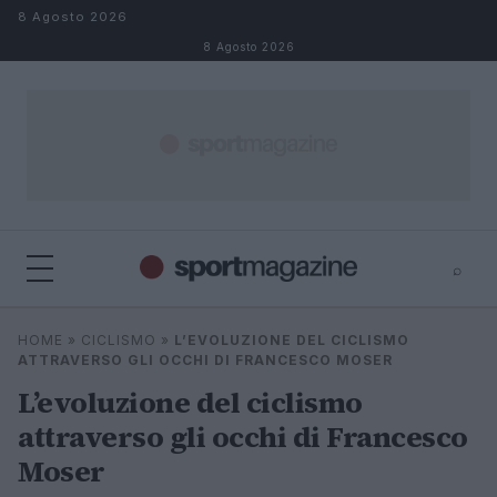
Salta al contenuto
8 Agosto 2026
8 Agosto 2026
⌕
⌕
×
HOME
»
CICLISMO
»
L’EVOLUZIONE DEL CICLISMO
Cerca
ATTRAVERSO GLI OCCHI DI FRANCESCO MOSER
L’evoluzione del ciclismo
attraverso gli occhi di Francesco
Moser