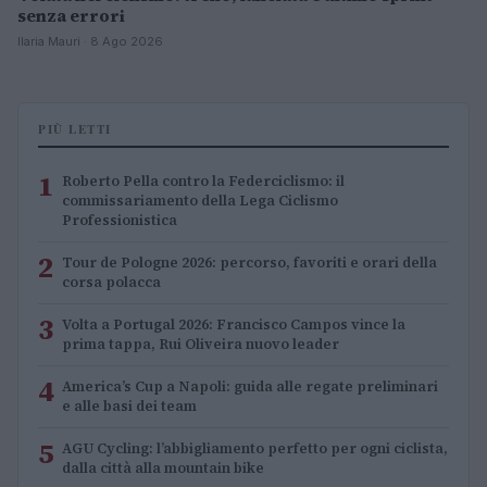
senza errori
Ilaria Mauri · 8 Ago 2026
PIÙ LETTI
1
Roberto Pella contro la Federciclismo: il
commissariamento della Lega Ciclismo
Professionistica
2
Tour de Pologne 2026: percorso, favoriti e orari della
corsa polacca
3
Volta a Portugal 2026: Francisco Campos vince la
prima tappa, Rui Oliveira nuovo leader
4
America’s Cup a Napoli: guida alle regate preliminari
e alle basi dei team
5
AGU Cycling: l’abbigliamento perfetto per ogni ciclista,
dalla città alla mountain bike