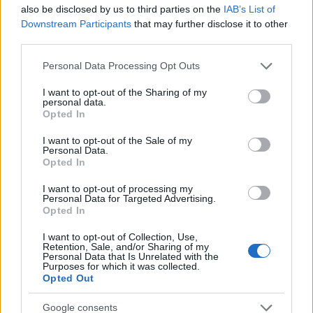
also be disclosed by us to third parties on the
IAB’s List of
Downstream Participants
that may further disclose it to other
third parties.
AUTORE
Ilaria Mauri
Please note that this website/app uses one or more Google
Personal Data Processing Opt Outs
services and may gather and store information including but
Ilaria Mauri, bolognese, decise di seguire il
not limited to your visit or usage behaviour. You may click to
I want to opt-out of the Sharing of my
giornalismo sportivo dopo una notte al
personal data.
grant or deny consent to Google and its third-party tags to
Dall'Ara durante una partita decisiva: oggi
Opted In
use your data for below specified purposes in below Google
coordina le pagine di competizioni e
consent section.
I want to opt-out of the Sale of my
commenti. In redazione predilige reportage
Personal Data.
sul campo e conserva il biglietto di quella
Opted In
partita come prova della svolta.
I want to opt-out of processing my
Personal Data for Targeted Advertising.
Opted In
I want to opt-out of Collection, Use,
Retention, Sale, and/or Sharing of my
Personal Data that Is Unrelated with the
Purposes for which it was collected.
Opted Out
Google consents