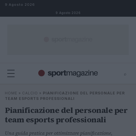
Salta al contenuto
9 Agosto 2026
9 Agosto 2026
⌕
⌕
×
HOME
»
CALCIO
»
PIANIFICAZIONE DEL PERSONALE PER
Cerca
TEAM ESPORTS PROFESSIONALI
Pianificazione del personale per
team esports professionali
Una guida pratica per ottimizzare pianificazione,