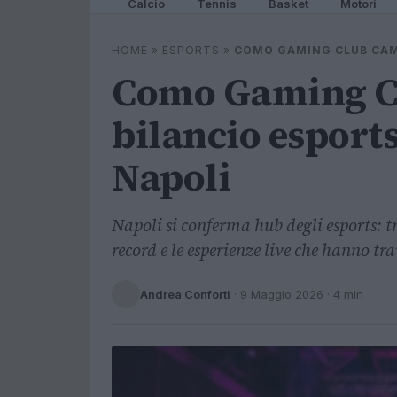
Calcio
Tennis
Basket
Motori
HOME
»
ESPORTS
»
COMO GAMING CLUB CAMP
Como Gaming Cl
bilancio espor
Napoli
Napoli si conferma hub degli esports: 
record e le esperienze live che hanno tra
Andrea Conforti
·
9 Maggio 2026
· 4 min