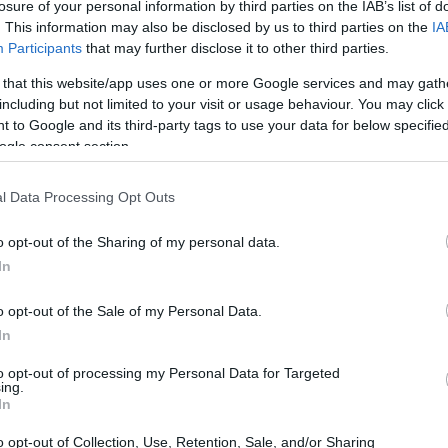
3 milioni di visualizzazioni
. Questo
losure of your personal information by third parties on the IAB’s list of
. This information may also be disclosed by us to third parties on the
IA
audience online è la cifra distintiva
Participants
that may further disclose it to other third parties.
 that this website/app uses one or more Google services and may gath
including but not limited to your visit or usage behaviour. You may click 
 to Google and its third-party tags to use your data for below specifi
ogle consent section.
l Data Processing Opt Outs
o opt-out of the Sharing of my personal data.
In
o opt-out of the Sale of my Personal Data.
In
to opt-out of processing my Personal Data for Targeted
ing.
In
o opt-out of Collection, Use, Retention, Sale, and/or Sharing