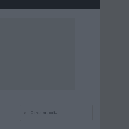
⌕
Cerca