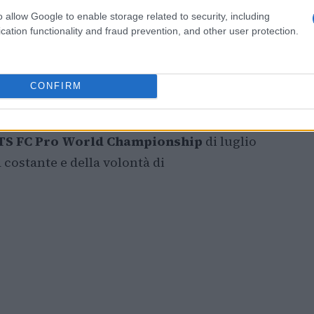
o allow Google to enable storage related to security, including
cation functionality and fraud prevention, and other user protection.
azionali
squadre di alto profilo come
Sassuolo
,
CONFIRM
te qualificate per la fase a gironi della
gio 2026. Inoltre,
Sassuolo
e
Torino
hanno
TS FC Pro World Championship
di luglio
 costante e della volontà di