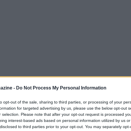
azine -
Do Not Process My Personal Information
n solo come punto di riferimento per la
to opt-out of the sale, sharing to third parties, or processing of your per
o dell’
esports
italiano. Con oltre
180.000
formation for targeted advertising by us, please use the below opt-out s
uiti in quattro giorni, la manifestazione ha
r selection. Please note that after your opt-out request is processed y
eing interest-based ads based on personal information utilized by us or
chiamato oltre
40.000 persone
dal vivo e ha
disclosed to third parties prior to your opt-out. You may separately opt-