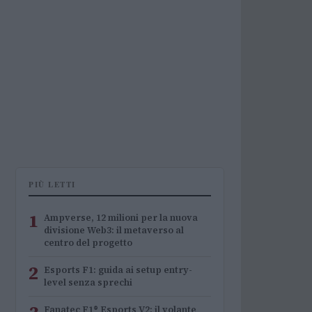
PIÙ LETTI
1
Ampverse, 12 milioni per la nuova
divisione Web3: il metaverso al
centro del progetto
2
Esports F1: guida ai setup entry-
level senza sprechi
Fanatec F1® Esports V2: il volante