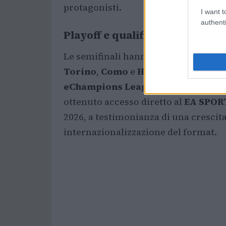
protagonisti.
I want t
authenti
Playoff e qualificazioni intern
Le semifinali hanno visto emergere 
Torino
,
Como
e
Hellas Verona
, tut
eChampions League
prevista a mag
ottenuto accesso diretto al
EA SPOR
2026, a testimonianza di una crescita
internazionalizzazione del format.