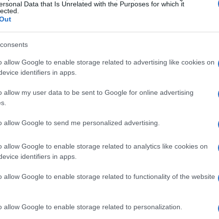
ersonal Data that Is Unrelated with the Purposes for which it
lected.
Out
pettacolare c’era
King Esport
, realtà che ha
 di finali ufficiali, format pensati per la
consents
ive streaming
. La strategia era semplice ma
o allow Google to enable storage related to advertising like cookies on
essionale
e intrattenimento per amplificare la
evice identifiers in apps.
sici della Mostra d’Oltremare.
o allow my user data to be sent to Google for online advertising
s.
la eSerie A Goleador
to allow Google to send me personalized advertising.
 è confermata la
eSerie A Goleador
, il torneo
o allow Google to enable storage related to analytics like cookies on
zzato da
Lega Serie A
con il supporto di
evice identifiers in apps.
a stagione si è chiusa con il titolo di
o allow Google to enable storage related to functionality of the website
 dal
Como Gaming Club
, grazie alle giocate
gang
. La finale contro il Torino FC Esports si
o allow Google to enable storage related to personalization.
so in luce il livello internazionale dei