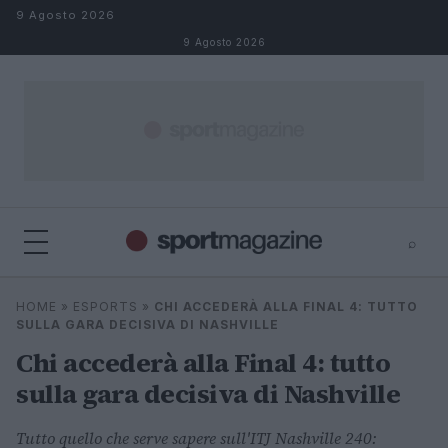
Salta al contenuto
9 Agosto 2026
9 Agosto 2026
⌕
⌕
×
HOME
»
ESPORTS
»
CHI ACCEDERÀ ALLA FINAL 4: TUTTO
Cerca
SULLA GARA DECISIVA DI NASHVILLE
Chi accederà alla Final 4: tutto
sulla gara decisiva di Nashville
Tutto quello che serve sapere sull'ITJ Nashville 240: