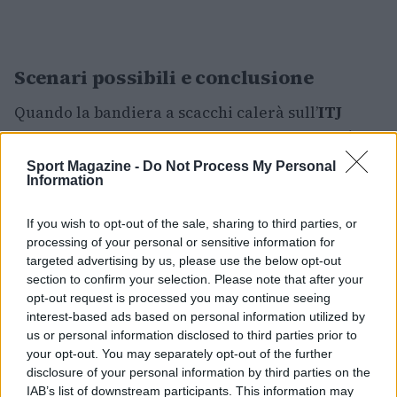
Scenari possibili e conclusione
Quando la bandiera a scacchi calerà sull’
ITJ
Nashville 240
, il
CIN Cup eSports Series
avrà i
quattro iscritti alla finale di Phoenix. Potrebbe
Sport Magazine -
Do Not Process My Personal
Information
essere sufficiente a Fabbri gestire la corsa,
oppure un episodio fortunato o un errore degli
If you wish to opt-out of the sale, sharing to third parties, or
avversari potrebbe spalancare la porta a un
processing of your personal or sensitive information for
inseguitore. In definitiva, Nashville racchiude
targeted advertising by us, please use the below opt-out
section to confirm your selection. Please note that after your
tutto ciò che rende avvincente il campionato:
opt-out request is processed you may continue seeing
strategia, gestione tecnica e capacità di reagire
interest-based ads based on personal information utilized by
alle imprevisti. Per gli appassionati sarà una
us or personal information disclosed to third parties prior to
your opt-out. You may separately opt-out of the further
notte in cui ogni pit stop, ogni sorpasso e ogni
disclosure of your personal information by third parties on the
scelta di mescola conteranno davvero.
IAB’s list of downstream participants. This information may