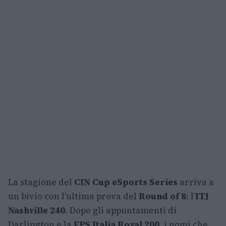
La stagione del
CIN Cup eSports Series
arriva a
un bivio con l’ultima prova del
Round of 8
: l’
ITJ
Nashville 240
. Dopo gli appuntamenti di
Darlington e la
FPS Italia Roval 200
, i nomi che