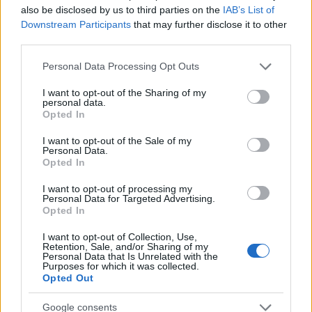
also be disclosed by us to third parties on the
IAB’s List of
Downstream Participants
that may further disclose it to other
third parties.
AUTORE
Francesca Lombardi
Please note that this website/app uses one or more Google
Personal Data Processing Opt Outs
services and may gather and store information including but
Francesca Lombardi, fiorentina, prese appunti
not limited to your visit or usage behaviour. You may click to
I want to opt-out of the Sharing of my
tecnici dal primo box di un circuito toscano e
personal data.
grant or deny consent to Google and its third-party tags to
da allora firma approfondimenti sui motori. In
Opted In
use your data for below specified purposes in below Google
redazione sostiene un approccio metodico
consent section.
I want to opt-out of the Sale of my
alle prove su pista, cura il format 'tecnica e
Personal Data.
cronaca' e conserva i fogli di appunti del
Opted In
debutto tecnico in autodromo.
I want to opt-out of processing my
Personal Data for Targeted Advertising.
Opted In
I want to opt-out of Collection, Use,
Retention, Sale, and/or Sharing of my
Personal Data that Is Unrelated with the
Purposes for which it was collected.
Opted Out
Google consents