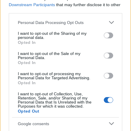
Downstream Participants
that may further disclose it to other
AUTORE
third parties.
Francesca Lombardi
Please note that this website/app uses one or more Google
Personal Data Processing Opt Outs
Francesca Lombardi, fiorentina, prese appunti
services and may gather and store information including but
tecnici dal primo box di un circuito toscano e
not limited to your visit or usage behaviour. You may click to
I want to opt-out of the Sharing of my
da allora firma approfondimenti sui motori. In
personal data.
grant or deny consent to Google and its third-party tags to
Opted In
redazione sostiene un approccio metodico
use your data for below specified purposes in below Google
alle prove su pista, cura il format 'tecnica e
consent section.
I want to opt-out of the Sale of my
cronaca' e conserva i fogli di appunti del
Personal Data.
debutto tecnico in autodromo.
Opted In
I want to opt-out of processing my
Personal Data for Targeted Advertising.
Opted In
I want to opt-out of Collection, Use,
Retention, Sale, and/or Sharing of my
Personal Data that Is Unrelated with the
Purposes for which it was collected.
Opted Out
Google consents