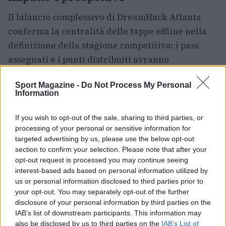
Il bilancio complessivo di DreamHack Atlanta
conferma la centralità delle tappe offline nella
definizione della stagione competitiva: i pass
assegnati e i punti distribuiti avranno
ripercussioni sulle qualifiche globali e sulle
Sport Magazine -
Do Not Process My Personal
strategie dei team. Il mix di regioni
Information
rappresentate tra i qualificati evidenzia un
ecosistema competitivo sempre più globale, in
If you wish to opt-out of the sale, sharing to third parties, or
cui l’Asia resta protagonista ma l’America Latina
processing of your personal or sensitive information for
targeted advertising by us, please use the below opt-out
e l’Europa continuano a esprimere talenti in
section to confirm your selection. Please note that after your
grado di incidere. Per gli appassionati rimane la
opt-out request is processed you may continue seeing
certezza di assistere a un processo di selezione
interest-based ads based on personal information utilized by
us or personal information disclosed to third parties prior to
serrato, dove ogni tappa può cambiare il
your opt-out. You may separately opt-out of the further
panorama delle competizioni.
disclosure of your personal information by third parties on the
IAB’s list of downstream participants. This information may
also be disclosed by us to third parties on the
IAB’s List of