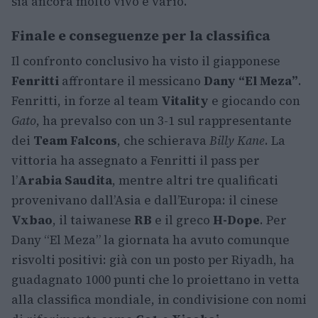
sia ancora molto vivo e vario.
Finale e conseguenze per la classifica
Il confronto conclusivo ha visto il giapponese
Fenritti
affrontare il messicano
Dany “El Meza”
.
Fenritti, in forze al team
Vitality
e giocando con
Gato
, ha prevalso con un 3-1 sul rappresentante
dei
Team Falcons
, che schierava
Billy Kane
. La
vittoria ha assegnato a Fenritti il pass per
l’
Arabia Saudita
, mentre altri tre qualificati
provenivano dall’Asia e dall’Europa: il cinese
Vxbao
, il taiwanese
RB
e il greco
H-Dope
. Per
Dany “El Meza” la giornata ha avuto comunque
risvolti positivi: già con un posto per Riyadh, ha
guadagnato 1000 punti che lo proiettano in vetta
alla classifica mondiale, in condivisione con nomi