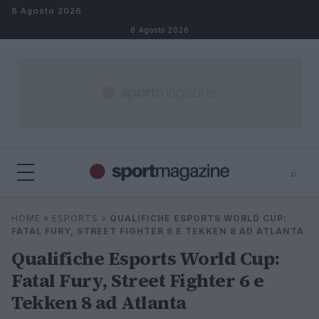
Salta al contenuto
8 Agosto 2026
8 Agosto 2026
⌕
⌕
×
HOME
»
ESPORTS
»
QUALIFICHE ESPORTS WORLD CUP:
Cerca
FATAL FURY, STREET FIGHTER 6 E TEKKEN 8 AD ATLANTA
Qualifiche Esports World Cup:
Fatal Fury, Street Fighter 6 e
Tekken 8 ad Atlanta