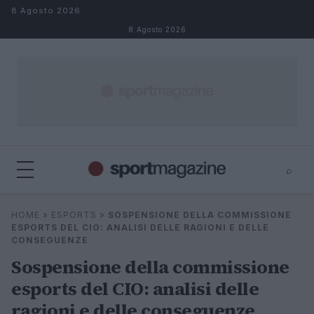
Salta al contenuto
8 Agosto 2026
8 Agosto 2026
⌕
⌕
×
HOME
»
ESPORTS
»
SOSPENSIONE DELLA COMMISSIONE
Cerca
ESPORTS DEL CIO: ANALISI DELLE RAGIONI E DELLE
CONSEGUENZE
Sospensione della commissione
esports del CIO: analisi delle
ragioni e delle conseguenze