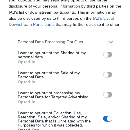
disclosure of your personal information by third parties on the
IAB’s list of downstream participants. This information may
also be disclosed by us to third parties on the
IAB’s List of
Downstream Participants
that may further disclose it to other
third parties.
AUTORE
Please note that this website/app uses one or more Google
Andrea Conforti
Personal Data Processing Opt Outs
services and may gather and store information including but
Andrea Conforti, 46enne torinese dal look
not limited to your visit or usage behaviour. You may click to
I want to opt-out of the Sharing of my
personal data.
casual e naturale, è un analista tattico che
grant or deny consent to Google and its third-party tags to
Opted In
trasforma dati e clip in racconti social. Ricorda
use your data for below specified purposes in below Google
quando annotò la rimonta al box stampa dello
consent section.
I want to opt-out of the Sale of my
Stadio Olimpico Grande Torino: da
Personal Data.
quell'appunto nacque la sua linea editoriale,
Opted In
che propugna spiegazioni visive per il tifoso
I want to opt-out of processing my
critico. Dettaglio unico: una stagione
Personal Data for Targeted Advertising.
allenatore under15 al Chieri e ciclista urbano.
Opted In
I want to opt-out of Collection, Use,
Retention, Sale, and/or Sharing of my
Personal Data that Is Unrelated with the
Purposes for which it was collected.
Opted Out