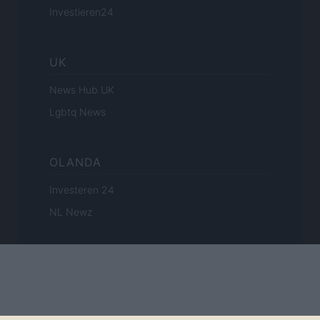
Investieren24
UK
News Hub UK
Lgbtq News
OLANDA
Investeren 24
NL Newz