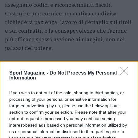
assegnano codici e riconoscimenti fiscali.
Costruire una cornice normativa condivisa
richiederà pazienza, lavoro di dettaglio sui titoli
e sui contratti, e la consapevolezza che l’azione
più efficace spesso avviene ai margini, non nei
palazzi del potere.
Sport Magazine -
Do Not Process My Personal
Information
If you wish to opt-out of the sale, sharing to third parties, or
processing of your personal or sensitive information for
targeted advertising by us, please use the below opt-out
section to confirm your selection. Please note that after your
opt-out request is processed you may continue seeing
interest-based ads based on personal information utilized by
us or personal information disclosed to third parties prior to
your opt-out. You may separately opt-out of the further