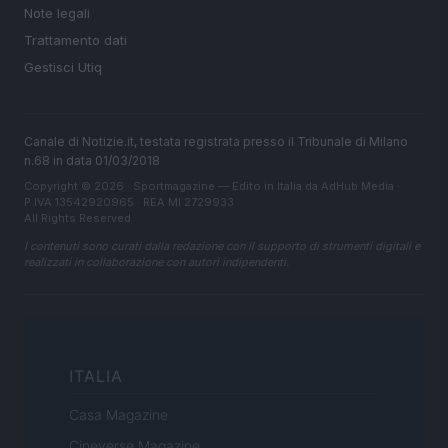
Note legali
Trattamento dati
Gestisci Utiq
Canale di Notizie.it, testata registrata presso il Tribunale di Milano
n.68 in data 01/03/2018
Copyright © 2026 · Sportmagazine — Edito in Italia da
AdHub Media
·
P.IVA 13542920965 · REA MI 2729933
All Rights Reserved
I contenuti sono curati dalla redazione con il supporto di strumenti digitali e
realizzati in collaborazione con autori indipendenti.
ITALIA
Casa Magazine
Cineverse Magazine