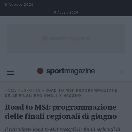
Salta al contenuto
8 Agosto 2026
8 Agosto 2026
⌕
⌕
×
HOME
»
ESPORTS
»
ROAD TO MSI: PROGRAMMAZIONE
Cerca
DELLE FINALI REGIONALI DI GIUGNO
Road to MSI: programmazione
delle finali regionali di giugno
Il calendario Road to MSI raccoglie le finali regionali di