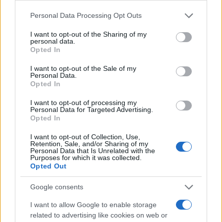
tecnici dal primo box di un circuito toscano e
Please note that this website/app uses one or more Google
Personal Data Processing Opt Outs
da allora firma approfondimenti sui motori. In
services and may gather and store information including but
redazione sostiene un approccio metodico
not limited to your visit or usage behaviour. You may click to
I want to opt-out of the Sharing of my
alle prove su pista, cura il format 'tecnica e
personal data.
grant or deny consent to Google and its third-party tags to
cronaca' e conserva i fogli di appunti del
Opted In
use your data for below specified purposes in below Google
debutto tecnico in autodromo.
consent section.
I want to opt-out of the Sale of my
Personal Data.
Opted In
I want to opt-out of processing my
Personal Data for Targeted Advertising.
Opted In
I want to opt-out of Collection, Use,
Retention, Sale, and/or Sharing of my
Personal Data that Is Unrelated with the
Purposes for which it was collected.
Opted Out
Google consents
I want to allow Google to enable storage
related to advertising like cookies on web or