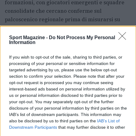
formazioni, con giocatori emergenti e squadre
consolidate che cercano conferme sul
palcoscenico regionale prima di misurarsi su
scala mondiale.
Sport Magazine -
Do Not Process My Personal
Per gli spettatori, la raccomandazione è
Information
monitorare i canali ufficiali di streaming indicati
If you wish to opt-out of the sale, sharing to third parties, or
per ciascuna lega e verificare gli orari locali
processing of your personal or sensitive information for
delle partite. I match del 7 e del 14 giugno
targeted advertising by us, please use the below opt-out
rappresentano tappe decisive della stagione e
section to confirm your selection. Please note that after your
opt-out request is processed you may continue seeing
promettono scontri spettacolari e momenti
interest-based ads based on personal information utilized by
chiave per l’accesso al Mid-Season Invitational.
us or personal information disclosed to third parties prior to
your opt-out. You may separately opt-out of the further
disclosure of your personal information by third parties on the
IAB’s list of downstream participants. This information may
AUTORE
also be disclosed by us to third parties on the
IAB’s List of
Francesca Lombardi
Downstream Participants
that may further disclose it to other
Francesca Lombardi, fiorentina, prese appunti
third parties.