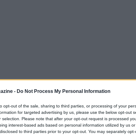
un nuovo motivo per entusiasmarsi. Dal 25
azine -
Do Not Process My Personal Information
bundle team
una collaborazione speciale
 scena competitiva. Questi bundle non solo
to opt-out of the sale, sharing to third parties, or processing of your per
formation for targeted advertising by us, please use the below opt-out s
ri operatori, ma contribuiscono anche a
r selection. Please note that after your opt-out request is processed y
affiliato R6 Share.
eing interest-based ads based on personal information utilized by us or
disclosed to third parties prior to your opt-out. You may separately opt-