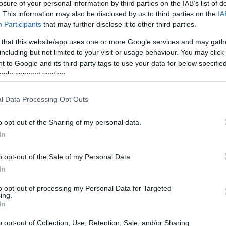
losure of your personal information by third parties on the IAB’s list of
. This information may also be disclosed by us to third parties on the
IA
Participants
that may further disclose it to other third parties.
 that this website/app uses one or more Google services and may gath
including but not limited to your visit or usage behaviour. You may click 
 to Google and its third-party tags to use your data for below specifi
ogle consent section.
l Data Processing Opt Outs
o opt-out of the Sharing of my personal data.
In
o opt-out of the Sale of my Personal Data.
In
to opt-out of processing my Personal Data for Targeted
ing.
 rilascio in tre fasi, include quattro
In
 in collaborazione con squadre di spicco. Che
o opt-out of Collection, Use, Retention, Sale, and/or Sharing