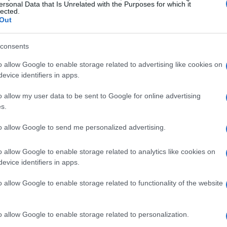
nte alla ricerca di un look distintivo per il
ersonal Data that Is Unrelated with the Purposes for which it
lected.
per tutti gli appassionati di
Siege
.
Out
pzioni di acquisto
consents
o allow Google to enable storage related to advertising like cookies on
o creato pensando a un operatore specifico e
evice identifiers in apps.
 squadra associata. I bundle sono disponibili in
o allow my user data to be sent to Google for online advertising
s.
to allow Google to send me personalized advertising.
lude uniforme, copricapo, skin per arma e ritratto
o allow Google to enable storage related to analytics like cookies on
kin per arma e ritratto dell’operatore.
evice identifiers in apps.
va direttamente alla squadra protagonista del
o allow Google to enable storage related to functionality of the website
ostengono il programma affiliato R6 Share.
o allow Google to enable storage related to personalization.