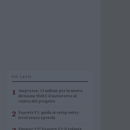
PIÙ LETTI
1
Ampverse, 12 milioni per la nuova
divisione Web3: il metaverso al
centro del progetto
2
Esports F1: guida ai setup entry-
level senza sprechi
Fanatec F1® Esports V2: il volante