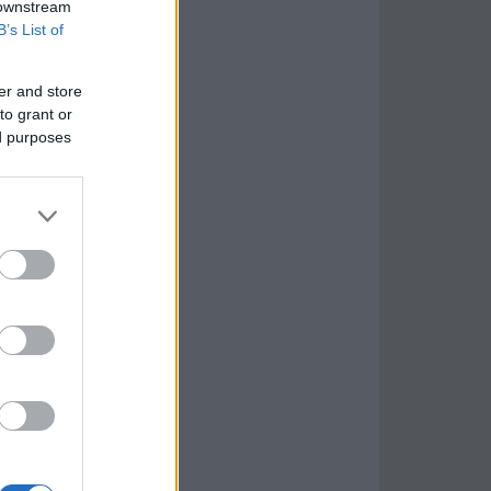
 downstream
B’s List of
er and store
to grant or
ed purposes