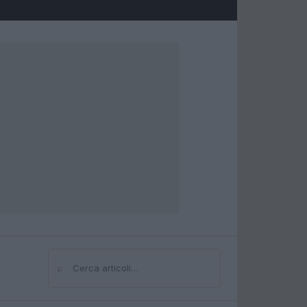
⌕
Cerca