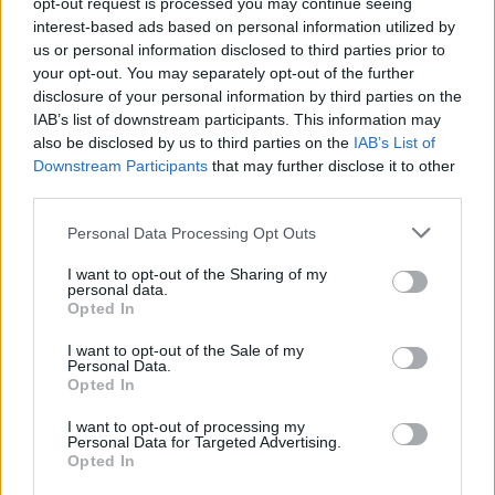
direttamente nella tua libreria.
opt-out request is processed you may continue seeing
interest-based ads based on personal information utilized by
us or personal information disclosed to third parties prior to
your opt-out. You may separately opt-out of the further
disclosure of your personal information by third parties on the
AUTORE
Andrea Conforti
IAB’s list of downstream participants. This information may
also be disclosed by us to third parties on the
IAB’s List of
Andrea Conforti, 46enne torinese dal look
Downstream Participants
that may further disclose it to other
casual e naturale, è un analista tattico che
third parties.
trasforma dati e clip in racconti social. Ricorda
quando annotò la rimonta al box stampa dello
Please note that this website/app uses one or more Google
Personal Data Processing Opt Outs
Stadio Olimpico Grande Torino: da
services and may gather and store information including but
quell'appunto nacque la sua linea editoriale,
not limited to your visit or usage behaviour. You may click to
I want to opt-out of the Sharing of my
personal data.
che propugna spiegazioni visive per il tifoso
grant or deny consent to Google and its third-party tags to
Opted In
critico. Dettaglio unico: una stagione
use your data for below specified purposes in below Google
allenatore under15 al Chieri e ciclista urbano.
consent section.
I want to opt-out of the Sale of my
Personal Data.
Opted In
I want to opt-out of processing my
Personal Data for Targeted Advertising.
Opted In