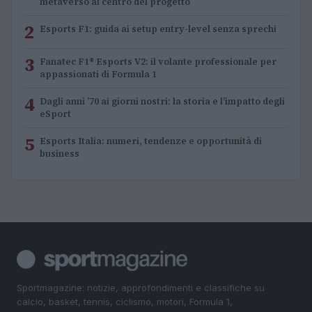
metaverso al centro del progetto
2
Esports F1: guida ai setup entry-level senza sprechi
3
Fanatec F1® Esports V2: il volante professionale per
appassionati di Formula 1
4
Dagli anni ’70 ai giorni nostri: la storia e l’impatto degli
eSport
5
Esports Italia: numeri, tendenze e opportunità di
business
Sportmagazine: notizie, approfondimenti e classifiche su
calcio, basket, tennis, ciclismo, motori, Formula 1,