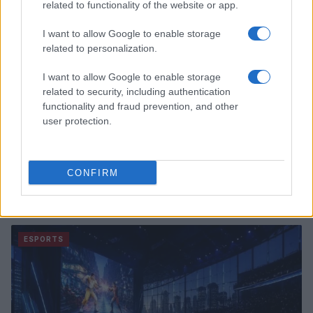
related to functionality of the website or app.
I want to allow Google to enable storage
related to personalization.
I want to allow Google to enable storage
related to security, including authentication
functionality and fraud prevention, and other
user protection.
CONFIRM
ESL Challenger League: tutto quello che c’è da sapere
sulla partita tra MOUZ NXT e Misa Esports
Francesca Lombardi · 7 Ago 2026
ESPORTS