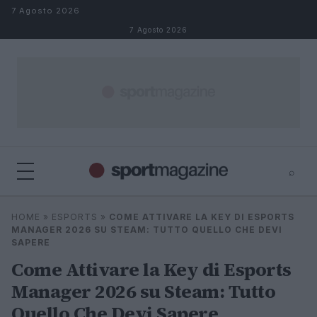
Salta al contenuto
7 Agosto 2026
7 Agosto 2026
⌕
⌕
×
HOME
»
ESPORTS
»
COME ATTIVARE LA KEY DI ESPORTS
Cerca
MANAGER 2026 SU STEAM: TUTTO QUELLO CHE DEVI
SAPERE
Come Attivare la Key di Esports
Manager 2026 su Steam: Tutto
Quello Che Devi Sapere