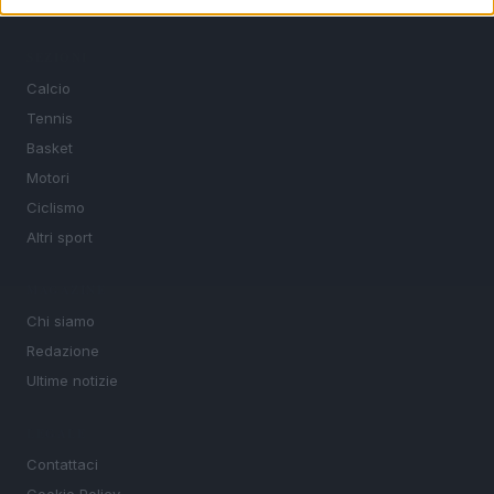
SEZIONI
Calcio
Tennis
Basket
Motori
Ciclismo
Altri sport
MAGAZINE
Chi siamo
Redazione
Ultime notizie
LEGALE
Contattaci
Cookie Policy