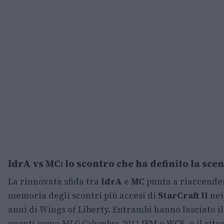
IdrA vs MC: lo scontro che ha definito la scen
La rinnovata sfida tra
IdrA
e
MC
punta a riaccende
memoria degli scontri più accesi di
StarCraft II
nei
anni di Wings of Liberty. Entrambi hanno lasciato il
eventi come
MLG Columbus 2011
IEM e WCS, e il rito