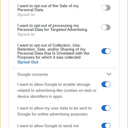
consent section.
I want to opt-out of the Sale of my
Personal Data.
Opted In
I want to opt-out of processing my
Personal Data for Targeted Advertising.
Opted In
I want to opt-out of Collection, Use,
Retention, Sale, and/or Sharing of my
Comicon Napoli 2026: la sfida decisiva tra i migliori club
Personal Data that Is Unrelated with the
Purposes for which it was collected.
Andrea Conforti · 7 Ago 2026
Opted Out
Google consents
PIÙ LETTI
I want to allow Google to enable storage
related to advertising like cookies on web or
1
device identifiers in apps.
Ampverse, 12 milioni per la nuova divisione Web3: il
metaverso al centro del progetto
I want to allow my user data to be sent to
2
Esports F1: guida ai setup entry-level senza sprechi
Google for online advertising purposes.
I want to allow Google to send me
Dagli anni ’70 ai giorni nostri: la storia e l’impatto degli