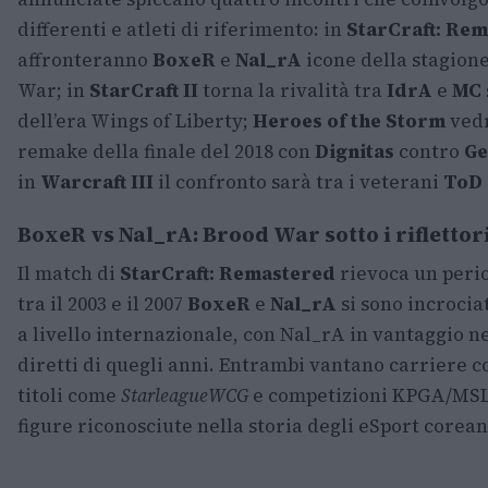
differenti e atleti di riferimento: in
StarCraft: Re
affronteranno
BoxeR
e
Nal_rA
icone della stagion
War; in
StarCraft II
torna la rivalità tra
IdrA
e
MC
dell’era Wings of Liberty;
Heroes of the Storm
vedr
remake della finale del 2018 con
Dignitas
contro
Ge
in
Warcraft III
il confronto sarà tra i veterani
ToD
BoxeR vs Nal_rA: Brood War sotto i riflettor
Il match di
StarCraft: Remastered
rievoca un perio
tra il 2003 e il 2007
BoxeR
e
Nal_rA
si sono incrociat
a livello internazionale, con Nal_rA in vantaggio ne
diretti di quegli anni. Entrambi vantano carriere co
titoli come
Starleague
WCG
e competizioni KPGA/MSL
figure riconosciute nella storia degli eSport corean