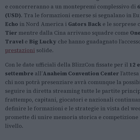
e concorreranno a un montepremi complessivo di
6
(USD)
. Tra le formazioni emerse si segnalano in Eu
Echo
in Nord America i
Gators Back
e le sorprese 
Tier
mentre dalla Cina arrivano squadre come
One
Travel
e
Big Lucky
che hanno guadagnato l’access
prestazioni
solide.
Con le date ufficiali della BlizzCon fissate per il
12 e
settembre
all’
Anaheim Convention Center
l’attesa
chi non potrà presenziare avrà comunque la possibi
seguire in diretta streaming tutte le partite princip
frattempo, capitani, giocatori e nazionali continua
definire le formazioni e le strategie in vista del w
promette di unire memoria storica e competizione 
livello.