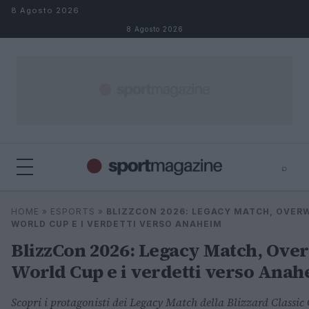
Salta al contenuto
8 Agosto 2026
8 Agosto 2026
⌕
⌕
×
HOME
»
ESPORTS
»
BLIZZCON 2026: LEGACY MATCH, OVER
Cerca
WORLD CUP E I VERDETTI VERSO ANAHEIM
BlizzCon 2026: Legacy Match, Ove
World Cup e i verdetti verso Ana
Scopri i protagonisti dei Legacy Match della Blizzard Classic 