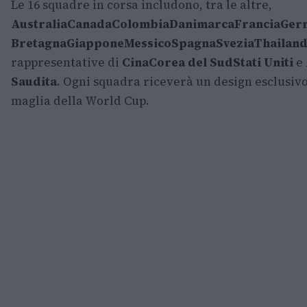
Le 16 squadre in corsa includono, tra le altre,
Australia
Canada
Colombia
Danimarca
Francia
Ger
Bretagna
Giappone
Messico
Spagna
Svezia
Thailand
rappresentative di
Cina
Corea del Sud
Stati Uniti
e
Saudita
. Ogni squadra riceverà un design esclusivo
maglia della World Cup.