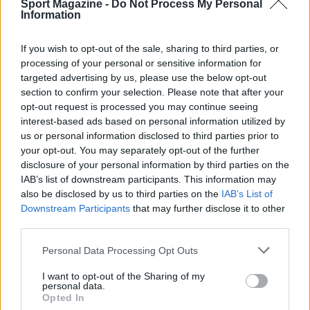
Sport Magazine -
Do Not Process My Personal
Information
If you wish to opt-out of the sale, sharing to third parties, or
processing of your personal or sensitive information for
targeted advertising by us, please use the below opt-out
section to confirm your selection. Please note that after your
opt-out request is processed you may continue seeing
interest-based ads based on personal information utilized by
us or personal information disclosed to third parties prior to
Counter-Strike: tutto quello che devi sapere sulla finale
Esports e QUINTESSÊNCIA
your opt-out. You may separately opt-out of the further
disclosure of your personal information by third parties on the
Francesca Lombardi · 8 Ago 2026
IAB’s list of downstream participants. This information may
also be disclosed by us to third parties on the
IAB’s List of
ESPORTS
Downstream Participants
that may further disclose it to other
third parties.
Please note that this website/app uses one or more Google
Personal Data Processing Opt Outs
services and may gather and store information including but
not limited to your visit or usage behaviour. You may click to
I want to opt-out of the Sharing of my
personal data.
grant or deny consent to Google and its third-party tags to
Opted In
use your data for below specified purposes in below Google