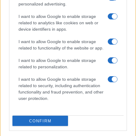
3
eSport
personalized advertising.
4
Fanatec F1® Esports V2: il volante professionale per
I want to allow Google to enable storage
appassionati di Formula 1
related to analytics like cookies on web or
device identifiers in apps.
5
Esports World Cup 2026: risultati, vincitori e
calendario delle finali
I want to allow Google to enable storage
related to functionality of the website or app.
I want to allow Google to enable storage
related to personalization.
I want to allow Google to enable storage
related to security, including authentication
functionality and fraud prevention, and other
Sportmagazine: notizie, approfondimenti e classifiche su
user protection.
calcio, basket, tennis, ciclismo, motori, Formula 1,
MotoGP e Olimpiadi. Le ultime news dalle competizioni
nazionali e internazionali, gli highlight delle partite, le
CONFIRM
interviste ai protagonisti e i risultati in tempo reale di tutte
le discipline che fanno emozionare gli appassionati di
sport.