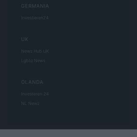
GERMANIA
Investieren24
UK
News Hub UK
Lgbtq News
OLANDA
Investeren 24
NL Newz