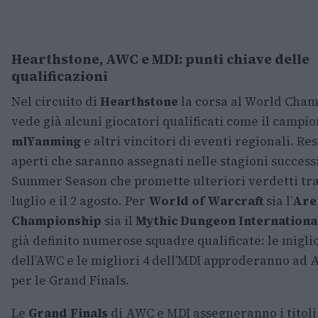
Hearthstone, AWC e MDI: punti chiave delle
qualificazioni
Nel circuito di
Hearthstone
la corsa al World Cha
vede già alcuni giocatori qualificati come il campio
mlYanming
e altri vincitori di eventi regionali. Re
aperti che saranno assegnati nelle stagioni successi
Summer Season che promette ulteriori verdetti tra 
luglio e il 2 agosto. Per
World of Warcraft
sia l’
Are
Championship
sia il
Mythic Dungeon Internationa
già definito numerose squadre qualificate: le miglio
dell’AWC e le migliori 4 dell’MDI approderanno ad
per le Grand Finals.
Le
Grand Finals
di AWC e MDI assegneranno i titoli