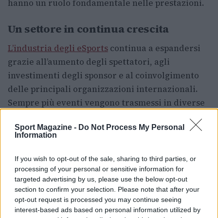
hanno un ruolo fondamentale nelle prestazioni.
Un settore in continua crescita
L’industria degli eSports
continua a espandersi
grazie all’aumento degli spettatori, agli
investimenti degli sponsor e al coinvolgimento
delle principali organizzazioni internazionali.
Sempre più eventi vengono trasmessi in diverse
lingue, mentre nuove competizioni permettono
Sport Magazine -
Do Not Process My Personal
ai giocatori emergenti di raggiungere il
Information
professionismo.
If you wish to opt-out of the sale, sharing to third parties, or
Oltre all’aspetto competitivo, gli eSports
processing of your personal or sensitive information for
rappresentano anche un importante punto
targeted advertising by us, please use the below opt-out
section to confirm your selection. Please note that after your
d’incontro per le community dei videogiochi,
opt-out request is processed you may continue seeing
contribuendo alla diffusione della cultura
interest-based ads based on personal information utilized by