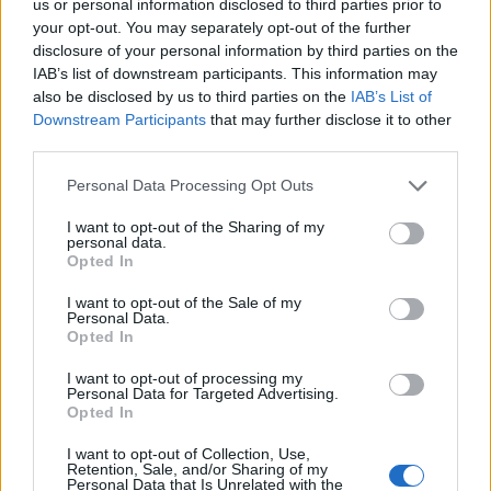
videoludica in tutto il mondo.
us or personal information disclosed to third parties prior to
your opt-out. You may separately opt-out of the further
disclosure of your personal information by third parties on the
Il gioco è vietato ai minori di 18 anni e può
IAB’s list of downstream participants. This information may
causare dipendenza. Gioca con moderazione. Per
also be disclosed by us to third parties on the
IAB’s List of
informazioni e supporto, Numero Verde
Downstream Participants
that may further disclose it to other
third parties.
800.558.822.
Please note that this website/app uses one or more Google
Personal Data Processing Opt Outs
services and may gather and store information including but
not limited to your visit or usage behaviour. You may click to
I want to opt-out of the Sharing of my
AUTORE
personal data.
grant or deny consent to Google and its third-party tags to
Francesca Lombardi
Opted In
use your data for below specified purposes in below Google
Francesca Lombardi, fiorentina, prese appunti
consent section.
I want to opt-out of the Sale of my
tecnici dal primo box di un circuito toscano e
Personal Data.
Opted In
da allora firma approfondimenti sui motori. In
redazione sostiene un approccio metodico
I want to opt-out of processing my
alle prove su pista, cura il format 'tecnica e
Personal Data for Targeted Advertising.
cronaca' e conserva i fogli di appunti del
Opted In
debutto tecnico in autodromo.
I want to opt-out of Collection, Use,
Retention, Sale, and/or Sharing of my
Personal Data that Is Unrelated with the