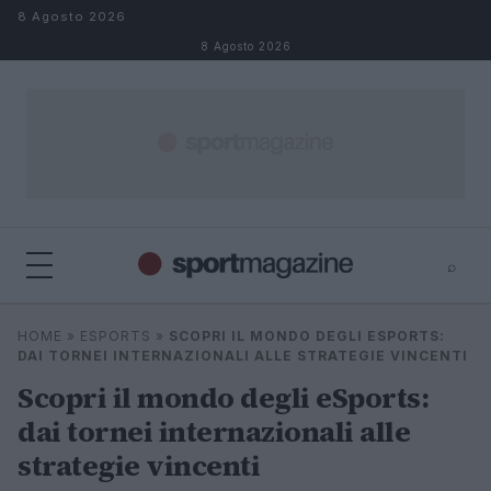
Salta al contenuto
8 Agosto 2026
8 Agosto 2026
⌕
⌕
×
HOME
»
ESPORTS
»
SCOPRI IL MONDO DEGLI ESPORTS:
Cerca
DAI TORNEI INTERNAZIONALI ALLE STRATEGIE VINCENTI
Scopri il mondo degli eSports:
dai tornei internazionali alle
strategie vincenti