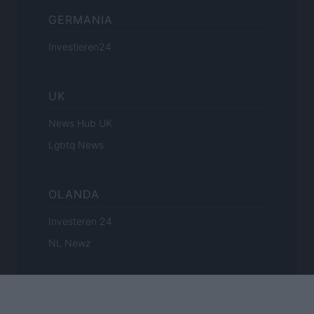
GERMANIA
Investieren24
UK
News Hub UK
Lgbtq News
OLANDA
Investeren 24
NL Newz