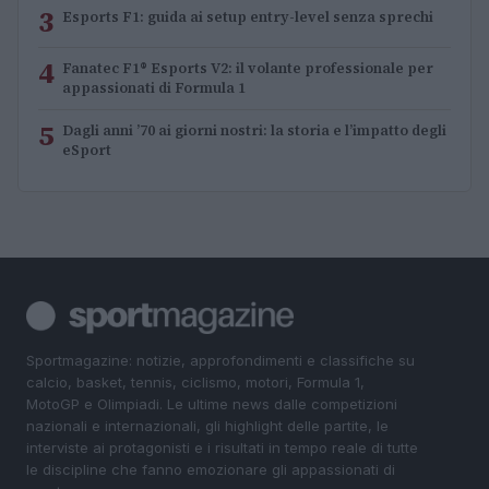
3
Esports F1: guida ai setup entry-level senza sprechi
4
Fanatec F1® Esports V2: il volante professionale per
appassionati di Formula 1
5
Dagli anni ’70 ai giorni nostri: la storia e l’impatto degli
eSport
Sportmagazine: notizie, approfondimenti e classifiche su
calcio, basket, tennis, ciclismo, motori, Formula 1,
MotoGP e Olimpiadi. Le ultime news dalle competizioni
nazionali e internazionali, gli highlight delle partite, le
interviste ai protagonisti e i risultati in tempo reale di tutte
le discipline che fanno emozionare gli appassionati di