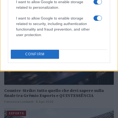
Continua a leggere
I want to allow Google to enable storage
related to personalization.
ESPORTS
I want to allow Google to enable storage
related to security, including authentication
functionality and fraud prevention, and other
user protection.
CONFIRM
Counter-Strike: tutto quello che devi sapere sulla
finale tra Grêmio Esports e QUINTESSÊNCIA
Francesca Lombardi · 8 Ago 2026
ESPORTS