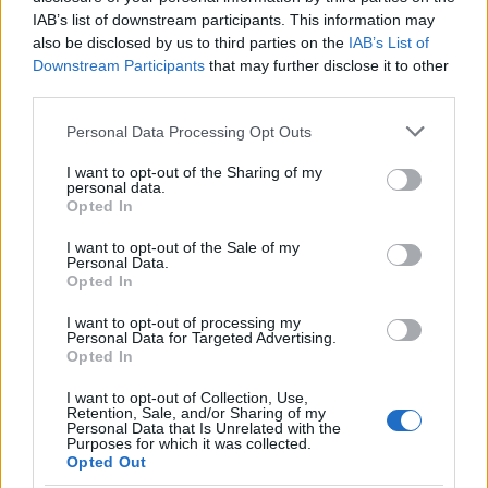
IAB’s list of downstream participants. This information may
also be disclosed by us to third parties on the
IAB’s List of
Downstream Participants
that may further disclose it to other
third parties.
Please note that this website/app uses one or more Google
Personal Data Processing Opt Outs
services and may gather and store information including but
not limited to your visit or usage behaviour. You may click to
I want to opt-out of the Sharing of my
personal data.
grant or deny consent to Google and its third-party tags to
Continua a leggere
Opted In
use your data for below specified purposes in below Google
consent section.
I want to opt-out of the Sale of my
Personal Data.
ESPORTS
Opted In
I want to opt-out of processing my
Personal Data for Targeted Advertising.
Opted In
I want to opt-out of Collection, Use,
Retention, Sale, and/or Sharing of my
Personal Data that Is Unrelated with the
Purposes for which it was collected.
Opted Out