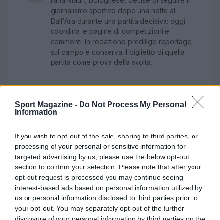
Ilaria Mauri, bolognese, decise di seguire il
giornalismo sportivo dopo una notte al
Dall'Ara durante una partita decisiva: oggi
coordina le pagine di competizioni e
commenti. In redazione predilige reportage
sul campo e conserva il biglietto di quella
partita come prova della svolta.
Sport Magazine -
Do Not Process My Personal
Information
If you wish to opt-out of the sale, sharing to third parties, or
processing of your personal or sensitive information for
targeted advertising by us, please use the below opt-out
section to confirm your selection. Please note that after your
opt-out request is processed you may continue seeing
interest-based ads based on personal information utilized by
us or personal information disclosed to third parties prior to
your opt-out. You may separately opt-out of the further
disclosure of your personal information by third parties on the