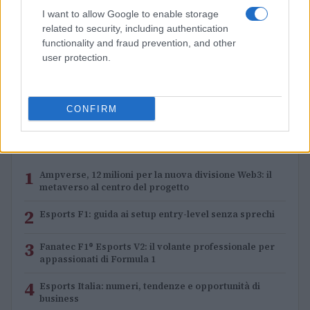
I want to allow Google to enable storage
related to security, including authentication
functionality and fraud prevention, and other
Scommesse Esports: Tutto su Cybershoke Esports e
user protection.
STATE nella Thunderpick World Championship
Andrea Conforti · 5 Ago 2026
CONFIRM
PIÙ LETTI
1
Ampverse, 12 milioni per la nuova divisione Web3: il
metaverso al centro del progetto
2
Esports F1: guida ai setup entry-level senza sprechi
3
Fanatec F1® Esports V2: il volante professionale per
appassionati di Formula 1
4
Esports Italia: numeri, tendenze e opportunità di
business