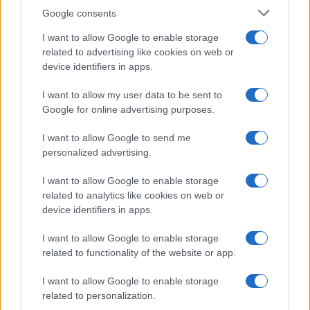
Google consents
I want to allow Google to enable storage
Mobile Legends, Street Fighter 6 e Call of Duty:
related to advertising like cookies on web or
Warzone: i vincitori della quarta settimana
device identifiers in apps.
Francesca Lombardi · 6 Ago 2026
I want to allow my user data to be sent to
Google for online advertising purposes.
MidSeason Champions 2026: i team coreani
ESPORTS
conquistano la scena a Parigi
I want to allow Google to send me
Francesca Lombardi · 6 Ago 2026
personalized advertising.
ESPORTS
I want to allow Google to enable storage
related to analytics like cookies on web or
device identifiers in apps.
I want to allow Google to enable storage
related to functionality of the website or app.
I want to allow Google to enable storage
related to personalization.