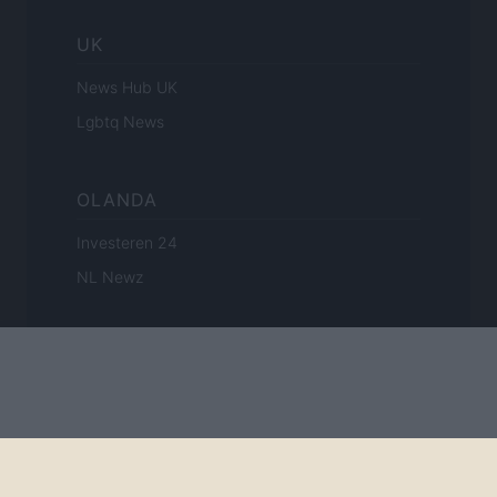
UK
News Hub UK
Lgbtq News
OLANDA
Investeren 24
NL Newz