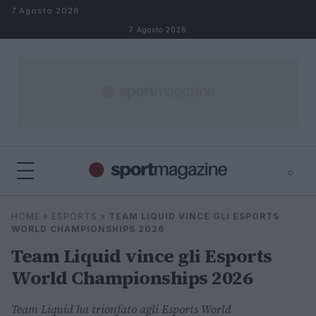
Salta al contenuto
7 Agosto 2026
7 Agosto 2026
⌕
⌕
×
HOME
»
ESPORTS
»
TEAM LIQUID VINCE GLI ESPORTS
Cerca
WORLD CHAMPIONSHIPS 2026
Team Liquid vince gli Esports
World Championships 2026
Team Liquid ha trionfato agli Esports World