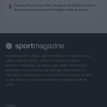
5
Esports World Cup 2026: 70 milioni di dollari in palio e
25 tornei per incoronare il miglior club al mondo
Sportmagazine: notizie, approfondimenti e classifiche su
calcio, basket, tennis, ciclismo, motori, Formula 1,
MotoGP e Olimpiadi. Le ultime news dalle competizioni
nazionali e internazionali, gli highlight delle partite, le
interviste ai protagonisti e i risultati in tempo reale di tutte
le discipline che fanno emozionare gli appassionati di
sport.
SEZIONI
Calcio