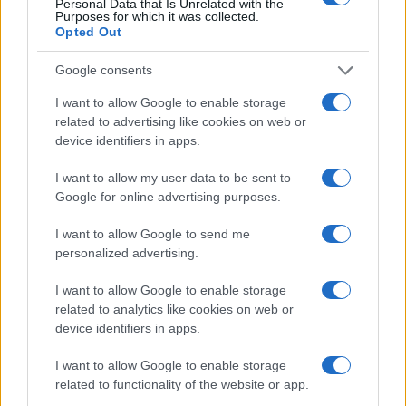
Personal Data that Is Unrelated with the
Purposes for which it was collected.
3
Fondi garantiti per i Gran Premi di Formula 1: 5,25
Opted Out
milioni per il 2026
4
Google consents
Formula 1 Circuito: Comparato punta al podio nel Gran
Premio di Issyk-Kul
I want to allow Google to enable storage
5
related to advertising like cookies on web or
Formula 1: quando l’amore incontra i motori nei box
device identifiers in apps.
delle scuderie
I want to allow my user data to be sent to
Google for online advertising purposes.
I want to allow Google to send me
personalized advertising.
I want to allow Google to enable storage
related to analytics like cookies on web or
Sportmagazine: notizie, approfondimenti e classifiche su
device identifiers in apps.
calcio, basket, tennis, ciclismo, motori, Formula 1,
MotoGP e Olimpiadi. Le ultime news dalle competizioni
I want to allow Google to enable storage
nazionali e internazionali, gli highlight delle partite, le
related to functionality of the website or app.
interviste ai protagonisti e i risultati in tempo reale di tutte