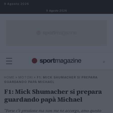
Salta al contenuto
9 Agosto 2026
9 Agosto 2026
⌕
⌕
×
HOME
»
MOTORI
»
F1: MICK SHUMACHER SI PREPARA
Cerca
GUARDANDO PAPÀ MICHAEL
F1: Mick Shumacher si prepara
guardando papà Michael
"Forse c'è pressione ma non me ne accorgo, amo questo