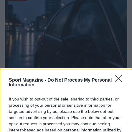
Auto in fiamme: procedura sicura, errori da evitare
Sport Magazine -
Do Not Process My Personal
Information
ed estintore a bordo
Ilaria Mauri · 7 Ago 2026
If you wish to opt-out of the sale, sharing to third parties, or
processing of your personal or sensitive information for
MOTORI
targeted advertising by us, please use the below opt-out
section to confirm your selection. Please note that after your
opt-out request is processed you may continue seeing
interest-based ads based on personal information utilized by