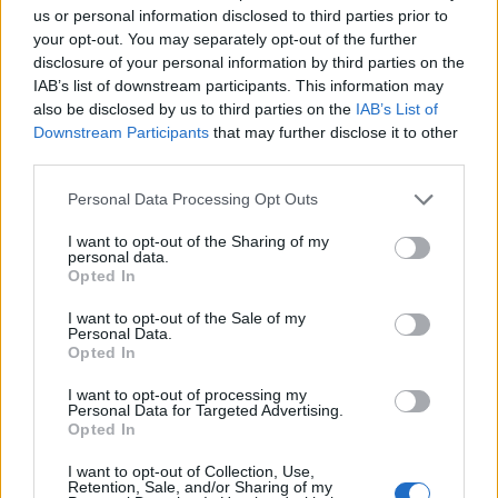
us or personal information disclosed to third parties prior to
your opt-out. You may separately opt-out of the further
disclosure of your personal information by third parties on the
IAB’s list of downstream participants. This information may
also be disclosed by us to third parties on the
IAB’s List of
Downstream Participants
that may further disclose it to other
third parties.
Please note that this website/app uses one or more Google
Personal Data Processing Opt Outs
Strategia power unit F1: gestione ICE, turbo e
services and may gather and store information including but
mappature
not limited to your visit or usage behaviour. You may click to
I want to opt-out of the Sharing of my
personal data.
Andrea Conforti · 7 Ago 2026
grant or deny consent to Google and its third-party tags to
Opted In
use your data for below specified purposes in below Google
consent section.
I want to opt-out of the Sale of my
Personal Data.
PIÙ LETTI
Opted In
1
I want to opt-out of processing my
Chi si muove spesso cerca soluzioni semplici: cresce
Personal Data for Targeted Advertising.
l’attenzione verso il noleggio auto
Opted In
2
F1 2026: Sainz valuta il futuro con Williams dopo una
I want to opt-out of Collection, Use,
stagione deludente
Retention, Sale, and/or Sharing of my