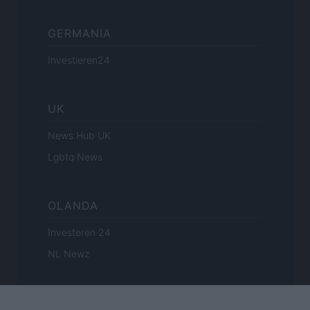
GERMANIA
Investieren24
UK
News Hub UK
Lgbtq News
OLANDA
Investeren 24
NL Newz