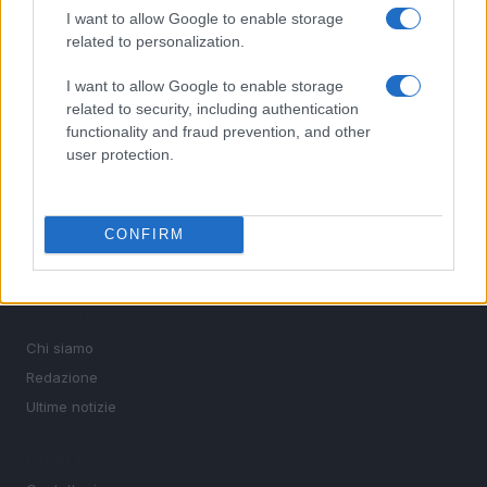
le discipline che fanno emozionare gli appassionati di
I want to allow Google to enable storage
sport.
related to personalization.
I want to allow Google to enable storage
SEZIONI
related to security, including authentication
Calcio
functionality and fraud prevention, and other
Tennis
user protection.
Basket
Motori
CONFIRM
Ciclismo
Altri sport
MAGAZINE
Chi siamo
Redazione
Ultime notizie
LEGALE