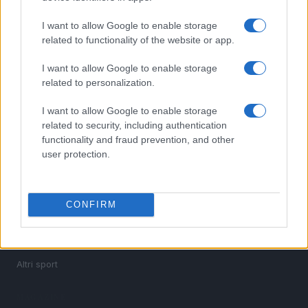
I want to allow Google to enable storage
Sportmagazine: notizie, approfondimenti e classifiche su
related to functionality of the website or app.
calcio, basket, tennis, ciclismo, motori, Formula 1,
MotoGP e Olimpiadi. Le ultime news dalle competizioni
I want to allow Google to enable storage
nazionali e internazionali, gli highlight delle partite, le
related to personalization.
interviste ai protagonisti e i risultati in tempo reale di tutte
le discipline che fanno emozionare gli appassionati di
I want to allow Google to enable storage
sport.
related to security, including authentication
functionality and fraud prevention, and other
SEZIONI
user protection.
Calcio
Tennis
CONFIRM
Basket
Motori
Ciclismo
Altri sport
MAGAZINE