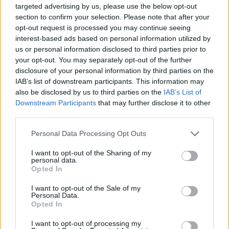
Andrea Conforti · 6 Ago 2026
targeted advertising by us, please use the below opt-out
section to confirm your selection. Please note that after your
MOTORI
opt-out request is processed you may continue seeing
interest-based ads based on personal information utilized by
us or personal information disclosed to third parties prior to
your opt-out. You may separately opt-out of the further
disclosure of your personal information by third parties on the
IAB’s list of downstream participants. This information may
also be disclosed by us to third parties on the
IAB’s List of
Downstream Participants
that may further disclose it to other
third parties.
Please note that this website/app uses one or more Google
Personal Data Processing Opt Outs
services and may gather and store information including but
not limited to your visit or usage behaviour. You may click to
I want to opt-out of the Sharing of my
personal data.
grant or deny consent to Google and its third-party tags to
Chi si muove spesso cerca soluzioni semplici: cresce
Opted In
use your data for below specified purposes in below Google
l’attenzione verso il noleggio auto
consent section.
I want to opt-out of the Sale of my
Redazione Sport Magazine · 6 Ago 2026
Personal Data.
Opted In
I want to opt-out of processing my