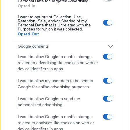
Personal Data for Targeted Advertising.
PIÙ LETTI
Opted In
1
Il film su Gilles Villeneuve arriva nelle sale: tutto
I want to opt-out of Collection, Use,
quello che c’è da sapere
Retention, Sale, and/or Sharing of my
Personal Data that Is Unrelated with the
Purposes for which it was collected.
2
Audi Nuvolari: prestazioni, design e prezzo della
Opted Out
nuova supercar ibrida
Google consents
3
Fondi garantiti per i Gran Premi di Formula 1: 5,25
milioni per il 2026
I want to allow Google to enable storage
related to advertising like cookies on web or
4
F1 2026: Sainz valuta il futuro con Williams dopo una
device identifiers in apps.
stagione deludente
5
I want to allow my user data to be sent to
Chi si muove spesso cerca soluzioni semplici: cresce
l’attenzione verso il noleggio auto
Google for online advertising purposes.
I want to allow Google to send me
personalized advertising.
I want to allow Google to enable storage
related to analytics like cookies on web or
device identifiers in apps.