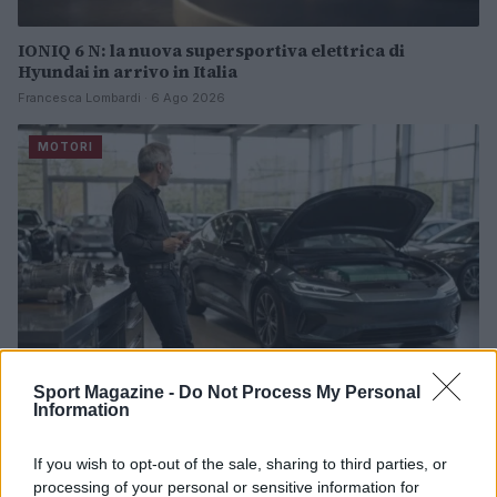
IONIQ 6 N: la nuova supersportiva elettrica di
Hyundai in arrivo in Italia
Francesca Lombardi · 6 Ago 2026
MOTORI
Sport Magazine -
Do Not Process My Personal
Information
Range extender auto: differenze con full hybrid e
If you wish to opt-out of the sale, sharing to third parties, or
plug-in
processing of your personal or sensitive information for