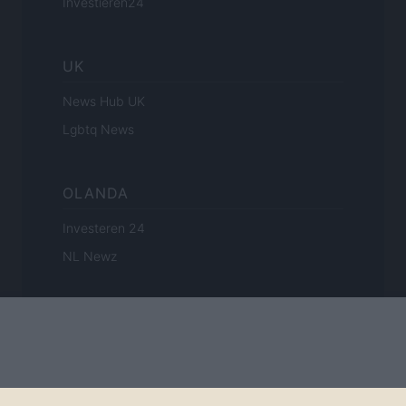
Investieren24
UK
News Hub UK
Lgbtq News
OLANDA
Investeren 24
NL Newz