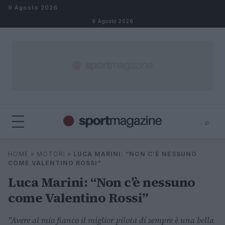
Salta al contenuto
9 Agosto 2026
9 Agosto 2026
⌕
⌕
×
HOME
»
MOTORI
»
LUCA MARINI: “NON C’È NESSUNO
Cerca
COME VALENTINO ROSSI”
Luca Marini: “Non c’è nessuno
come Valentino Rossi”
"Avere al mio fianco il miglior pilota di sempre è una bella