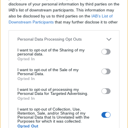
disclosure of your personal information by third parties on the
IAB’s list of downstream participants. This information may
also be disclosed by us to third parties on the
IAB’s List of
Downstream Participants
that may further disclose it to other
third parties.
Strategia power unit F1: gestione ICE, turbo e
mappature
Please note that this website/app uses one or more Google
Personal Data Processing Opt Outs
Andrea Conforti · 7 Ago 2026
services and may gather and store information including but
not limited to your visit or usage behaviour. You may click to
I want to opt-out of the Sharing of my
personal data.
grant or deny consent to Google and its third-party tags to
Opted In
use your data for below specified purposes in below Google
PIÙ LETTI
consent section.
I want to opt-out of the Sale of my
Personal Data.
1
Chi si muove spesso cerca soluzioni semplici: cresce
Opted In
l’attenzione verso il noleggio auto
I want to opt-out of processing my
2
Personal Data for Targeted Advertising.
Fondi garantiti per i Gran Premi di Formula 1: 5,25
Opted In
milioni per il 2026
I want to opt-out of Collection, Use,
3
F1 2026: Sainz valuta il futuro con Williams dopo una
Retention, Sale, and/or Sharing of my
stagione deludente
Personal Data that Is Unrelated with the
Purposes for which it was collected.
Opted Out
Formula 1 Circuito: Comparato punta al podio nel Gran