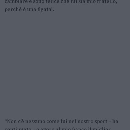
cambiare e sono felice che lui sia mio fratello,
perché è una figata”.
“Non c’è nessuno come lui nel nostro sport – ha
continuato – e avere al mio fianco il miglior