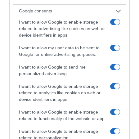
4
Premio di Issyk-Kul
Google consents
5
Formula 1: quando l’amore incontra i motori nei box
I want to allow Google to enable storage
delle scuderie
related to advertising like cookies on web or
device identifiers in apps.
I want to allow my user data to be sent to
Google for online advertising purposes.
I want to allow Google to send me
personalized advertising.
Sportmagazine: notizie, approfondimenti e classifiche su
I want to allow Google to enable storage
calcio, basket, tennis, ciclismo, motori, Formula 1,
related to analytics like cookies on web or
MotoGP e Olimpiadi. Le ultime news dalle competizioni
device identifiers in apps.
nazionali e internazionali, gli highlight delle partite, le
interviste ai protagonisti e i risultati in tempo reale di tutte
I want to allow Google to enable storage
le discipline che fanno emozionare gli appassionati di
related to functionality of the website or app.
sport.
I want to allow Google to enable storage
related to personalization.
SEZIONI