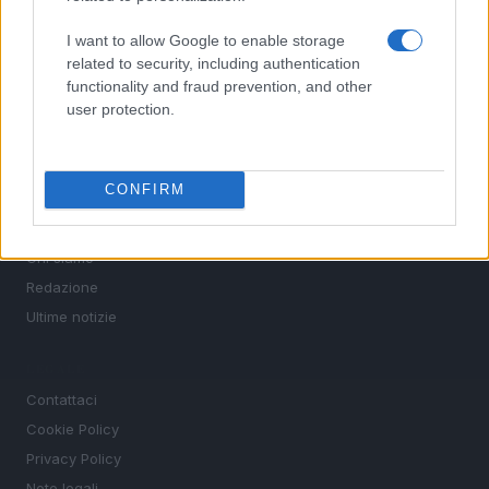
Calcio
I want to allow Google to enable storage
Tennis
related to security, including authentication
functionality and fraud prevention, and other
Basket
user protection.
Motori
Ciclismo
Altri sport
CONFIRM
MAGAZINE
Chi siamo
Redazione
Ultime notizie
LEGALE
Contattaci
Cookie Policy
Privacy Policy
Note legali