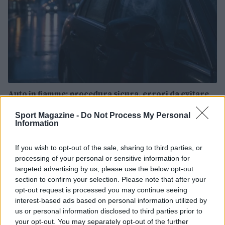
Auto in fiamme: procedura sicura, errori da evitare
ed estintore a bordo
Sport Magazine -
Do Not Process My Personal
Ilaria Mauri · 7 Ago 2026
Information
MOTORI
If you wish to opt-out of the sale, sharing to third parties, or
processing of your personal or sensitive information for
targeted advertising by us, please use the below opt-out
section to confirm your selection. Please note that after your
opt-out request is processed you may continue seeing
interest-based ads based on personal information utilized by
us or personal information disclosed to third parties prior to
your opt-out. You may separately opt-out of the further