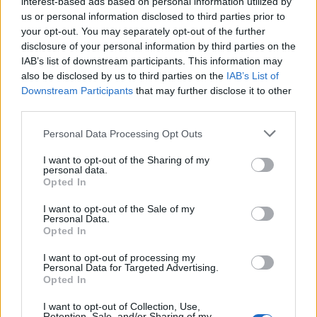
interest-based ads based on personal information utilized by
us or personal information disclosed to third parties prior to
your opt-out. You may separately opt-out of the further
disclosure of your personal information by third parties on the
IAB’s list of downstream participants. This information may
also be disclosed by us to third parties on the
IAB’s List of
Downstream Participants
that may further disclose it to other
third parties.
Please note that this website/app uses one or more Google
Personal Data Processing Opt Outs
Chi si muove spesso cerca soluzioni semplici: cresce
services and may gather and store information including but
l’attenzione verso il noleggio auto
not limited to your visit or usage behaviour. You may click to
I want to opt-out of the Sharing of my
personal data.
grant or deny consent to Google and its third-party tags to
Redazione Sport Magazine · 6 Ago 2026
Opted In
use your data for below specified purposes in below Google
consent section.
I want to opt-out of the Sale of my
Personal Data.
Opted In
PIÙ LETTI
I want to opt-out of processing my
1
Il film su Gilles Villeneuve arriva nelle sale: tutto
Personal Data for Targeted Advertising.
Opted In
quello che c’è da sapere
2
I want to opt-out of Collection, Use,
Audi Nuvolari: prestazioni, design e prezzo della
Retention, Sale, and/or Sharing of my