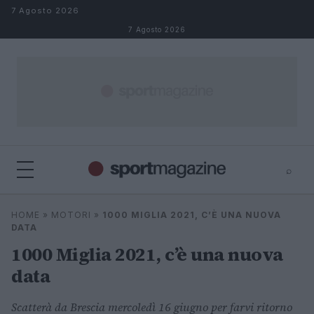
Salta al contenuto
7 Agosto 2026
7 Agosto 2026
⌕
⌕
×
HOME
»
MOTORI
»
1000 MIGLIA 2021, C’È UNA NUOVA
Cerca
DATA
1000 Miglia 2021, c’è una nuova
data
Scatterà da Brescia mercoledì 16 giugno per farvi ritorno