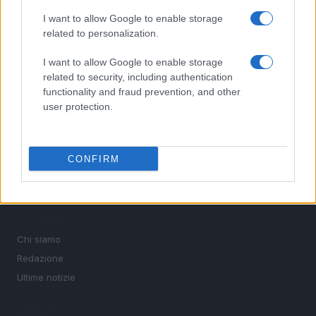
interviste ai protagonisti e i risultati in tempo reale di tutte
le discipline che fanno emozionare gli appassionati di
I want to allow Google to enable storage
sport.
related to personalization.
I want to allow Google to enable storage
SEZIONI
related to security, including authentication
Calcio
functionality and fraud prevention, and other
user protection.
Tennis
Basket
Motori
CONFIRM
Ciclismo
Altri sport
MAGAZINE
Chi siamo
Redazione
Ultime notizie
LEGALE