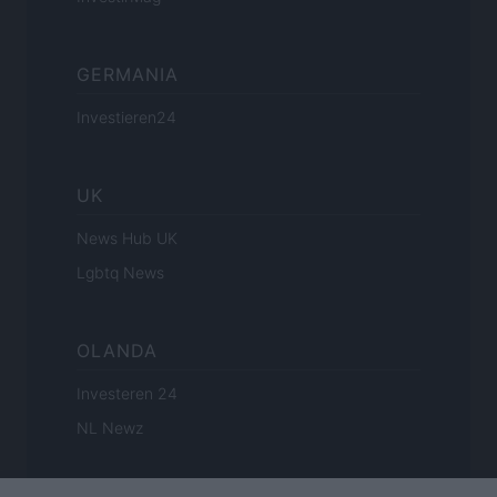
GERMANIA
Investieren24
UK
News Hub UK
Lgbtq News
OLANDA
Investeren 24
NL Newz