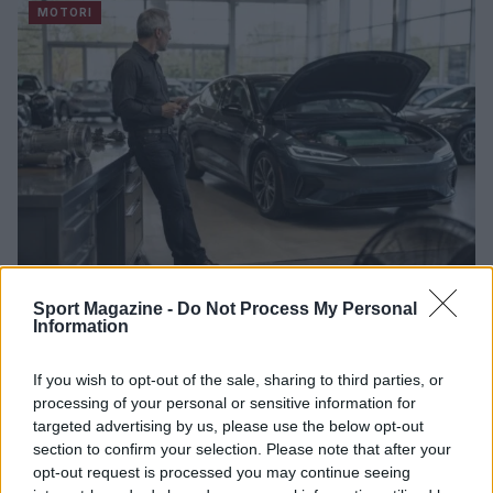
MOTORI
Sport Magazine -
Do Not Process My Personal
Range extender auto: differenze con full hybrid e
Information
plug-in
Andrea Conforti · 6 Ago 2026
If you wish to opt-out of the sale, sharing to third parties, or
processing of your personal or sensitive information for
MOTORI
targeted advertising by us, please use the below opt-out
section to confirm your selection. Please note that after your
opt-out request is processed you may continue seeing