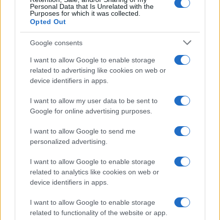
nuova supercar ibrida
Personal Data that Is Unrelated with the
Purposes for which it was collected.
3
Fondi garantiti per i Gran Premi di Formula 1: 5,25
Opted Out
milioni per il 2026
Google consents
4
F1 2026: Sainz valuta il futuro con Williams dopo una
stagione deludente
I want to allow Google to enable storage
related to advertising like cookies on web or
5
Chi si muove spesso cerca soluzioni semplici: cresce
device identifiers in apps.
l’attenzione verso il noleggio auto
I want to allow my user data to be sent to
Google for online advertising purposes.
I want to allow Google to send me
personalized advertising.
I want to allow Google to enable storage
related to analytics like cookies on web or
Sportmagazine: notizie, approfondimenti e classifiche su
device identifiers in apps.
calcio, basket, tennis, ciclismo, motori, Formula 1,
MotoGP e Olimpiadi. Le ultime news dalle competizioni
I want to allow Google to enable storage
nazionali e internazionali, gli highlight delle partite, le
related to functionality of the website or app.