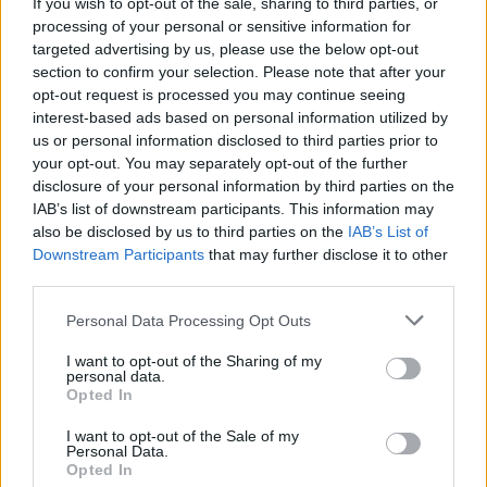
If you wish to opt-out of the sale, sharing to third parties, or
processing of your personal or sensitive information for
targeted advertising by us, please use the below opt-out
Strategia power unit F1: gestione ICE, turbo e
section to confirm your selection. Please note that after your
mappature
opt-out request is processed you may continue seeing
Andrea Conforti · 7 Ago 2026
interest-based ads based on personal information utilized by
us or personal information disclosed to third parties prior to
MOTORI
your opt-out. You may separately opt-out of the further
disclosure of your personal information by third parties on the
IAB’s list of downstream participants. This information may
also be disclosed by us to third parties on the
IAB’s List of
Downstream Participants
that may further disclose it to other
third parties.
Please note that this website/app uses one or more Google
Personal Data Processing Opt Outs
services and may gather and store information including but
not limited to your visit or usage behaviour. You may click to
I want to opt-out of the Sharing of my
personal data.
grant or deny consent to Google and its third-party tags to
Opted In
use your data for below specified purposes in below Google
consent section.
I want to opt-out of the Sale of my
Personal Data.
IONIQ 6 N: la nuova supersportiva elettrica di
Opted In
Hyundai in arrivo in Italia