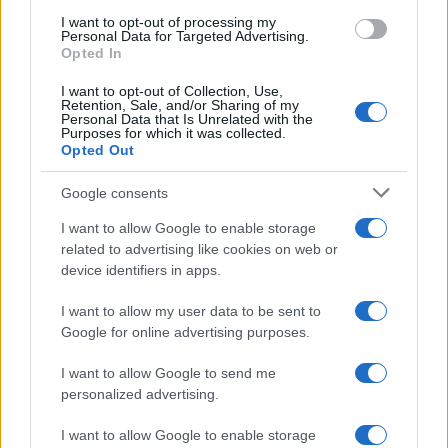
Francesca Lombardi · 6 Ago 2026
I want to opt-out of processing my
Personal Data for Targeted Advertising.
Opted In
I want to opt-out of Collection, Use,
PIÙ LETTI
Retention, Sale, and/or Sharing of my
Personal Data that Is Unrelated with the
Purposes for which it was collected.
1
Chi si muove spesso cerca soluzioni semplici: cresce
Opted Out
l’attenzione verso il noleggio auto
Google consents
2
Fondi garantiti per i Gran Premi di Formula 1: 5,25
milioni per il 2026
I want to allow Google to enable storage
related to advertising like cookies on web or
3
F1 2026: Sainz valuta il futuro con Williams dopo una
device identifiers in apps.
stagione deludente
4
I want to allow my user data to be sent to
Formula 1 Circuito: Comparato punta al podio nel Gran
Premio di Issyk-Kul
Google for online advertising purposes.
5
Il film su Gilles Villeneuve arriva nelle sale: tutto
I want to allow Google to send me
quello che c’è da sapere
personalized advertising.
I want to allow Google to enable storage