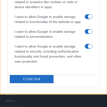
related to analytics like cookies on web or
device identifiers in apps.
I want to allow Google to enable storage
related to functionality of the website or app.
I want to allow Google to enable storage
Sportmagazine: notizie, approfondimenti e classifiche su
calcio, basket, tennis, ciclismo, motori, Formula 1,
related to personalization.
MotoGP e Olimpiadi. Le ultime news dalle competizioni
nazionali e internazionali, gli highlight delle partite, le
I want to allow Google to enable storage
interviste ai protagonisti e i risultati in tempo reale di tutte
related to security, including authentication
le discipline che fanno emozionare gli appassionati di
functionality and fraud prevention, and other
sport.
user protection.
SEZIONI
CONFIRM
Calcio
Tennis
Basket
Motori
Ciclismo