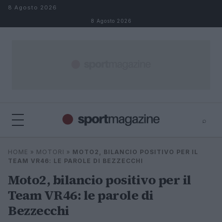
Salta al contenuto
8 Agosto 2026
8 Agosto 2026
⌕
⌕
×
HOME
»
MOTORI
»
MOTO2, BILANCIO POSITIVO PER IL
Cerca
TEAM VR46: LE PAROLE DI BEZZECCHI
Moto2, bilancio positivo per il
Team VR46: le parole di
Bezzecchi