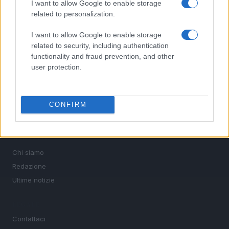
I want to allow Google to enable storage
related to personalization.
SEZIONI
I want to allow Google to enable storage
Calcio
related to security, including authentication
functionality and fraud prevention, and other
Tennis
user protection.
Basket
Motori
Ciclismo
CONFIRM
Altri sport
MAGAZINE
Chi siamo
Redazione
Ultime notizie
LEGALE
Contattaci