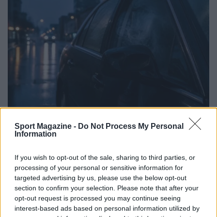
Auto in fiamme: procedura sicura, errori da evitare
Sport Magazine -
Do Not Process My Personal
ed estintore a bordo
Information
Ilaria Mauri · 7 Ago 2026
If you wish to opt-out of the sale, sharing to third parties, or
MOTORI
processing of your personal or sensitive information for
targeted advertising by us, please use the below opt-out
section to confirm your selection. Please note that after your
opt-out request is processed you may continue seeing
interest-based ads based on personal information utilized by