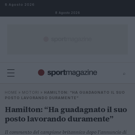
Salta al contenuto
8 Agosto 2026
8 Agosto 2026
⌕
⌕
×
HOME
»
MOTORI
»
HAMILTON: “HA GUADAGNATO IL SUO
Cerca
POSTO LAVORANDO DURAMENTE”
Hamilton: “Ha guadagnato il suo
posto lavorando duramente”
Il commento del campione britannico dopo l'annuncio di