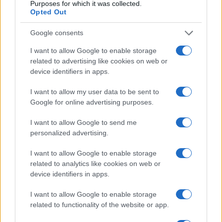
3
F1 2026: Sainz valuta il futuro con Williams dopo una
Purposes for which it was collected.
stagione deludente
Opted Out
4
Formula 1 Circuito: Comparato punta al podio nel Gran
Google consents
Premio di Issyk-Kul
I want to allow Google to enable storage
5
Il film su Gilles Villeneuve arriva nelle sale: tutto
related to advertising like cookies on web or
quello che c’è da sapere
device identifiers in apps.
I want to allow my user data to be sent to
Google for online advertising purposes.
I want to allow Google to send me
personalized advertising.
I want to allow Google to enable storage
Sportmagazine: notizie, approfondimenti e classifiche su
related to analytics like cookies on web or
calcio, basket, tennis, ciclismo, motori, Formula 1,
device identifiers in apps.
MotoGP e Olimpiadi. Le ultime news dalle competizioni
nazionali e internazionali, gli highlight delle partite, le
I want to allow Google to enable storage
interviste ai protagonisti e i risultati in tempo reale di tutte
related to functionality of the website or app.
le discipline che fanno emozionare gli appassionati di
sport.