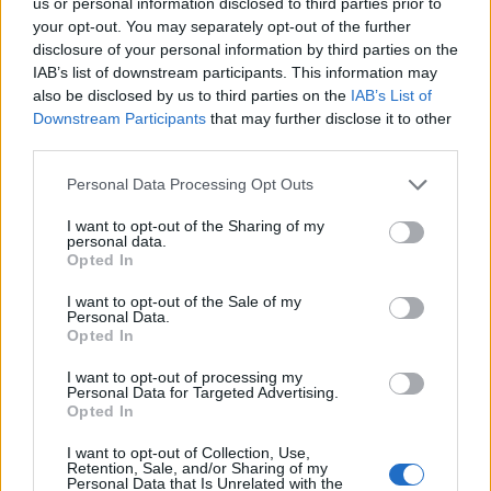
us or personal information disclosed to third parties prior to
your opt-out. You may separately opt-out of the further
disclosure of your personal information by third parties on the
IAB’s list of downstream participants. This information may
also be disclosed by us to third parties on the
IAB’s List of
Downstream Participants
that may further disclose it to other
third parties.
Strategia power unit F1: gestione ICE, turbo e
Please note that this website/app uses one or more Google
Personal Data Processing Opt Outs
mappature
services and may gather and store information including but
not limited to your visit or usage behaviour. You may click to
I want to opt-out of the Sharing of my
Andrea Conforti · 7 Ago 2026
personal data.
grant or deny consent to Google and its third-party tags to
Opted In
use your data for below specified purposes in below Google
consent section.
I want to opt-out of the Sale of my
Personal Data.
PIÙ LETTI
Opted In
1
Chi si muove spesso cerca soluzioni semplici: cresce
I want to opt-out of processing my
l’attenzione verso il noleggio auto
Personal Data for Targeted Advertising.
Opted In
2
Fondi garantiti per i Gran Premi di Formula 1: 5,25
milioni per il 2026
I want to opt-out of Collection, Use,
Retention, Sale, and/or Sharing of my
Personal Data that Is Unrelated with the