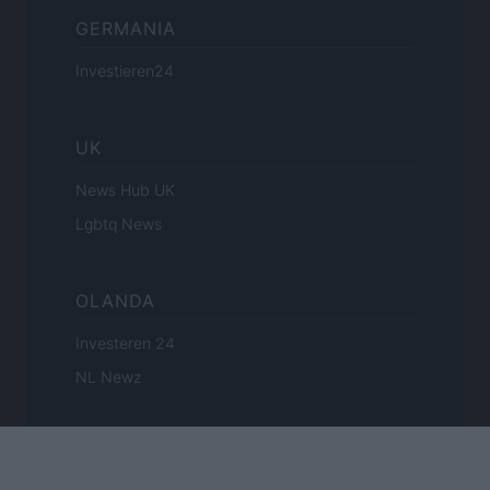
GERMANIA
Investieren24
UK
News Hub UK
Lgbtq News
OLANDA
Investeren 24
NL Newz