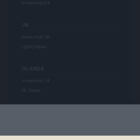
Investieren24
UK
News Hub UK
Lgbtq News
OLANDA
Investeren 24
NL Newz