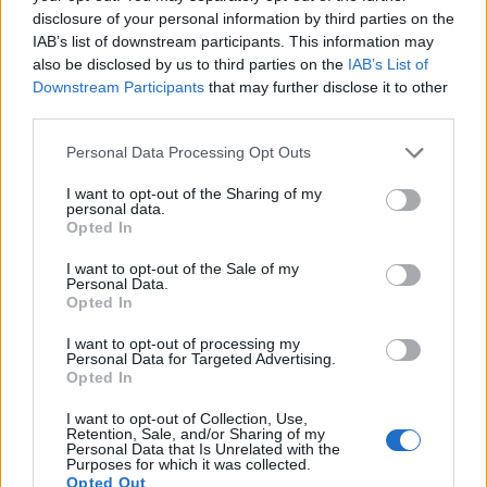
disclosure of your personal information by third parties on the
IAB’s list of downstream participants. This information may
also be disclosed by us to third parties on the
IAB’s List of
Downstream Participants
that may further disclose it to other
third parties.
Range extender auto: differenze con full hybrid e
plug-in
Please note that this website/app uses one or more Google
Personal Data Processing Opt Outs
Andrea Conforti · 6 Ago 2026
services and may gather and store information including but
not limited to your visit or usage behaviour. You may click to
I want to opt-out of the Sharing of my
personal data.
grant or deny consent to Google and its third-party tags to
Opted In
use your data for below specified purposes in below Google
PIÙ LETTI
consent section.
I want to opt-out of the Sale of my
Personal Data.
1
Opted In
Il film su Gilles Villeneuve arriva nelle sale: tutto
quello che c’è da sapere
I want to opt-out of processing my
Personal Data for Targeted Advertising.
2
Audi Nuvolari: prestazioni, design e prezzo della
Opted In
nuova supercar ibrida
I want to opt-out of Collection, Use,
3
Fondi garantiti per i Gran Premi di Formula 1: 5,25
Retention, Sale, and/or Sharing of my
milioni per il 2026
Personal Data that Is Unrelated with the
Purposes for which it was collected.
Opted Out