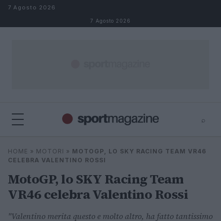
Salta al contenuto
7 Agosto 2026
7 Agosto 2026
⌕
⌕
×
HOME
»
MOTORI
»
MOTOGP, LO SKY RACING TEAM VR46
Cerca
CELEBRA VALENTINO ROSSI
MotoGP, lo SKY Racing Team
VR46 celebra Valentino Rossi
"Valentino merita questo e molto altro, ha fatto tantissimo