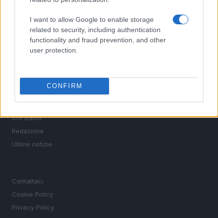
SEZIONI
Calcio
I want to allow Google to enable storage
Tennis
related to security, including authentication
functionality and fraud prevention, and other
Basket
user protection.
Motori
Ciclismo
Altri sport
CONFIRM
MAGAZINE
Chi siamo
Redazione
Ultime notizie
LEGALE
Contattaci
Cookie Policy
Privacy Policy