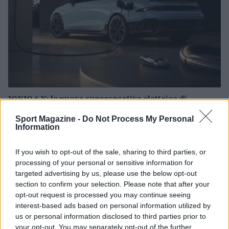
IONIQ 6 N: la nuova supersportiva elettrica di
Hyundai in arrivo in Italia
Sport Magazine -
Do Not Process My Personal
Francesca Lombardi · 6 Ago 2026
Information
MOTORI
If you wish to opt-out of the sale, sharing to third parties, or
processing of your personal or sensitive information for
targeted advertising by us, please use the below opt-out
section to confirm your selection. Please note that after your
opt-out request is processed you may continue seeing
interest-based ads based on personal information utilized by
us or personal information disclosed to third parties prior to
your opt-out. You may separately opt-out of the further