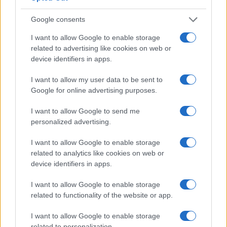
4
F1 2026: Sainz valuta il futuro con Williams dopo una
stagione deludente
Google consents
5
Chi si muove spesso cerca soluzioni semplici: cresce
I want to allow Google to enable storage
l’attenzione verso il noleggio auto
related to advertising like cookies on web or
device identifiers in apps.
I want to allow my user data to be sent to
Google for online advertising purposes.
I want to allow Google to send me
personalized advertising.
Sportmagazine: notizie, approfondimenti e classifiche su
I want to allow Google to enable storage
calcio, basket, tennis, ciclismo, motori, Formula 1,
related to analytics like cookies on web or
MotoGP e Olimpiadi. Le ultime news dalle competizioni
device identifiers in apps.
nazionali e internazionali, gli highlight delle partite, le
interviste ai protagonisti e i risultati in tempo reale di tutte
I want to allow Google to enable storage
le discipline che fanno emozionare gli appassionati di
related to functionality of the website or app.
sport.
I want to allow Google to enable storage
related to personalization.