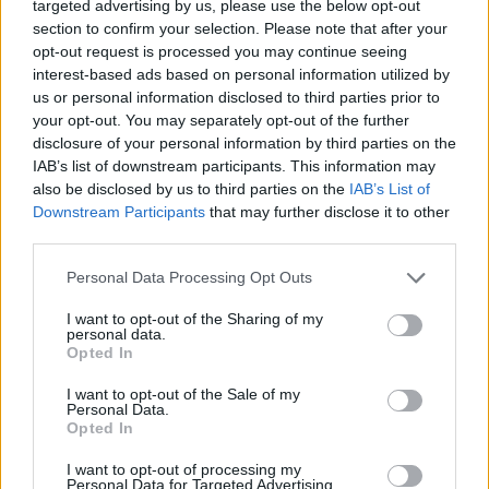
targeted advertising by us, please use the below opt-out
Ilaria Mauri · 7 Ago 2026
section to confirm your selection. Please note that after your
opt-out request is processed you may continue seeing
MOTORI
interest-based ads based on personal information utilized by
us or personal information disclosed to third parties prior to
your opt-out. You may separately opt-out of the further
disclosure of your personal information by third parties on the
IAB’s list of downstream participants. This information may
also be disclosed by us to third parties on the
IAB’s List of
Downstream Participants
that may further disclose it to other
third parties.
Please note that this website/app uses one or more Google
Personal Data Processing Opt Outs
services and may gather and store information including but
not limited to your visit or usage behaviour. You may click to
I want to opt-out of the Sharing of my
personal data.
grant or deny consent to Google and its third-party tags to
Opted In
use your data for below specified purposes in below Google
Strategia power unit F1: gestione ICE, turbo e
mappature
consent section.
I want to opt-out of the Sale of my
Personal Data.
Andrea Conforti · 7 Ago 2026
Opted In
I want to opt-out of processing my
Personal Data for Targeted Advertising.