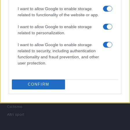
I want to allow Google to enable storage
related to functionality of the website or app.
Sportmagazine: notizie, approfondimenti e classifiche su
calcio, basket, tennis, ciclismo, motori, Formula 1,
MotoGP e Olimpiadi. Le ultime news dalle competizioni
I want to allow Google to enable storage
nazionali e internazionali, gli highlight delle partite, le
related to personalization.
interviste ai protagonisti e i risultati in tempo reale di tutte
le discipline che fanno emozionare gli appassionati di
I want to allow Google to enable storage
sport.
related to security, including authentication
functionality and fraud prevention, and other
user protection.
SEZIONI
Calcio
Tennis
CONFIRM
Basket
Motori
Ciclismo
Altri sport
MAGAZINE