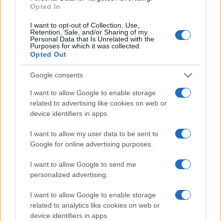
Opted In
PIÙ LETTI
I want to opt-out of Collection, Use,
1
Chi si muove spesso cerca soluzioni semplici: cresce
Retention, Sale, and/or Sharing of my
l’attenzione verso il noleggio auto
Personal Data that Is Unrelated with the
Purposes for which it was collected.
Opted Out
2
Fondi garantiti per i Gran Premi di Formula 1: 5,25
milioni per il 2026
Google consents
3
F1 2026: Sainz valuta il futuro con Williams dopo una
I want to allow Google to enable storage
stagione deludente
related to advertising like cookies on web or
4
device identifiers in apps.
Formula 1 Circuito: Comparato punta al podio nel Gran
Premio di Issyk-Kul
I want to allow my user data to be sent to
5
Formula 1: quando l’amore incontra i motori nei box
Google for online advertising purposes.
delle scuderie
I want to allow Google to send me
personalized advertising.
I want to allow Google to enable storage
related to analytics like cookies on web or
device identifiers in apps.