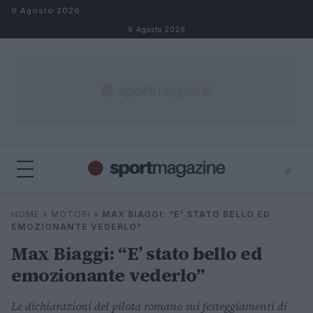
Salta al contenuto
9 Agosto 2026
9 Agosto 2026
⌕
⌕
×
HOME
»
MOTORI
»
MAX BIAGGI: “E’ STATO BELLO ED
Cerca
EMOZIONANTE VEDERLO”
Max Biaggi: “E’ stato bello ed
emozionante vederlo”
Le dichiarazioni del pilota romano sui festeggiamenti di