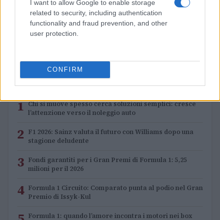
I want to allow Google to enable storage
related to security, including authentication
Strategia power unit F1: gestione ICE, turbo e
functionality and fraud prevention, and other
mappature
user protection.
Andrea Conforti · 7 Ago 2026
CONFIRM
PIÙ LETTI
1
Chi si muove spesso cerca soluzioni semplici: cresce
l’attenzione verso il noleggio auto
2
F1 2026: Sainz valuta il futuro con Williams dopo una
stagione deludente
3
Fondi garantiti per i Gran Premi di Formula 1: 5,25
milioni per il 2026
4
Formula 1 Circuito: Comparato punta al podio nel Gran
Premio di Issyk-Kul
5
Formula 1: quando l’amore incontra i motori nei box