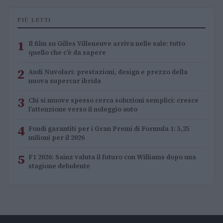
PIÙ LETTI
1
Il film su Gilles Villeneuve arriva nelle sale: tutto
quello che c’è da sapere
2
Audi Nuvolari: prestazioni, design e prezzo della
nuova supercar ibrida
3
Chi si muove spesso cerca soluzioni semplici: cresce
l’attenzione verso il noleggio auto
4
Fondi garantiti per i Gran Premi di Formula 1: 5,25
milioni per il 2026
5
F1 2026: Sainz valuta il futuro con Williams dopo una
stagione deludente