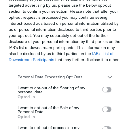
Francesca Lombardi, fiorentina, prese appunti
targeted advertising by us, please use the below opt-out
tecnici dal primo box di un circuito toscano e
section to confirm your selection. Please note that after your
da allora firma approfondimenti sui motori. In
opt-out request is processed you may continue seeing
redazione sostiene un approccio metodico
interest-based ads based on personal information utilized by
alle prove su pista, cura il format 'tecnica e
us or personal information disclosed to third parties prior to
cronaca' e conserva i fogli di appunti del
your opt-out. You may separately opt-out of the further
debutto tecnico in autodromo.
disclosure of your personal information by third parties on the
IAB’s list of downstream participants. This information may
also be disclosed by us to third parties on the
IAB’s List of
Downstream Participants
that may further disclose it to other
third parties.
Please note that this website/app uses one or more Google
Personal Data Processing Opt Outs
services and may gather and store information including but
not limited to your visit or usage behaviour. You may click to
I want to opt-out of the Sharing of my
personal data.
grant or deny consent to Google and its third-party tags to
Opted In
use your data for below specified purposes in below Google
consent section.
I want to opt-out of the Sale of my
Personal Data.
Opted In
I want to opt-out of processing my