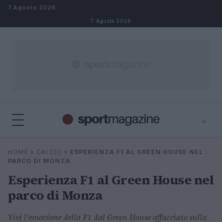
Salta al contenuto
7 Agosto 2026
7 Agosto 2026
⌕
⌕
×
HOME
»
CALCIO
»
ESPERIENZA F1 AL GREEN HOUSE NEL
Cerca
PARCO DI MONZA
Esperienza F1 al Green House nel
parco di Monza
Vivi l'emozione della F1 dal Green House affacciato sulla