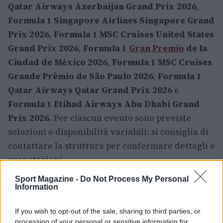
Qatar Airways Azerbaijan Grand Prix 2026
,
Formula 1 Singapore Airlines Singapore Grand
Prix 2026
,
Formula 1 MSC Cruises United States
Grand Prix 2026
,
Formula 1
Gran Premio
de la
Ciudad de México 2026
,
Formula 1 MSC Cruises
Grande Prêmio de São Paulo 2026
,
Formula 1
Qatar Airways Qatar Grand Prix 2026
e
Formula 1 Etihad Airways Abu Dhabi Grand
Prix 2026
. Per ciascun evento sono previste
soluzioni e disponibilità variabili: si consiglia di
contattare la struttura per confermare dettagli e
prenotazioni.
Sport Magazine -
Do Not Process My Personal
Information
AUTORE
Francesca Lombardi
If you wish to opt-out of the sale, sharing to third parties, or
processing of your personal or sensitive information for