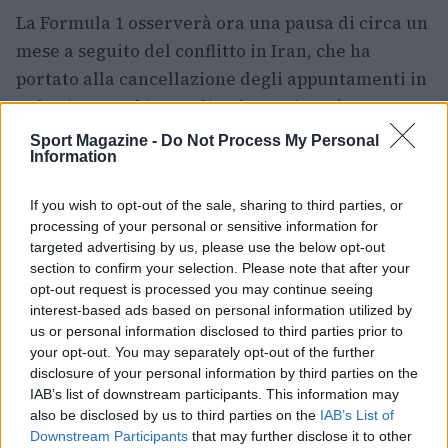
La Formula 1 osserverà ora una pausa di circa un
mese a seguito del conflitto in Iran, che ha
portato alla cancellazione degli appuntamenti in
Bahrain e Arabia Saudita; la stagione è attesa
riprendere a Miami ai primi di maggio. Il tempo
Sport Magazine -
Do Not Process My Personal
Information
utile ai team servirà per sviluppi e affinamenti,
ma attenzione: per Antonelli la sfida sarà gestire
If you wish to opt-out of the sale, sharing to third parties, or
la pressione del ruolo di leader. Come sempre,
processing of your personal or sensitive information for
consistenza
e capacità di evitare errori
targeted advertising by us, please use the below opt-out
section to confirm your selection. Please note that after your
diventeranno fattori chiave per trasformare un
opt-out request is processed you may continue seeing
avvio promettente in una stagione da
interest-based ads based on personal information utilized by
protagonista.
us or personal information disclosed to third parties prior to
your opt-out. You may separately opt-out of the further
disclosure of your personal information by third parties on the
IAB’s list of downstream participants. This information may
also be disclosed by us to third parties on the
IAB’s List of
AUTORE
Camilla Fiore
Downstream Participants
that may further disclose it to other