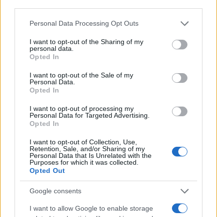
third parties.
Camilla Fiore, da Verona, annotò la prima
review dopo aver testato un siero durante la
Please note that this website/app uses one or more Google
Personal Data Processing Opt Outs
Fiera della Cosmesi: quell’articolo cambiò la
services and may gather and store information including but
linea editoriale dedicata alla prova prodotto.
not limited to your visit or usage behaviour. You may click to
I want to opt-out of the Sharing of my
personal data.
Propone rubriche con taglio rigoroso e porta
grant or deny consent to Google and its third-party tags to
Opted In
in redazione la precisione di chi colleziona
use your data for below specified purposes in below Google
vecchi campionari.
consent section.
I want to opt-out of the Sale of my
Personal Data.
Opted In
I want to opt-out of processing my
Personal Data for Targeted Advertising.
Opted In
I want to opt-out of Collection, Use,
Retention, Sale, and/or Sharing of my
Personal Data that Is Unrelated with the
Purposes for which it was collected.
Opted Out
Google consents
I want to allow Google to enable storage