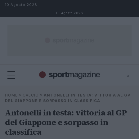
Salta al contenuto
10 Agosto 2026
10 Agosto 2026
⌕
⌕
×
HOME
»
CALCIO
»
ANTONELLI IN TESTA: VITTORIA AL GP
Cerca
DEL GIAPPONE E SORPASSO IN CLASSIFICA
Antonelli in testa: vittoria al GP
del Giappone e sorpasso in
classifica