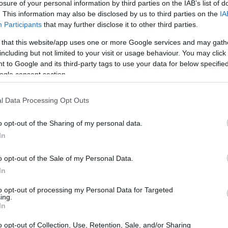
losure of your personal information by third parties on the IAB’s list of
lti
e cuffie per
bambini
, con un’attenzione
. This information may also be disclosed by us to third parties on the
IA
Participants
that may further disclose it to other third parties.
no il mondo delle corse e i personaggi Disney.
e unicamente da
UNIQLO
, rafforzando l’idea di
 that this website/app uses one or more Google services and may gath
including but not limited to your visit or usage behaviour. You may click 
 il semplice capo d’abbigliamento.
 to Google and its third-party tags to use your data for below specifi
ogle consent section.
l Data Processing Opt Outs
o opt-out of the Sharing of my personal data.
In
o opt-out of the Sale of my Personal Data.
In
to opt-out of processing my Personal Data for Targeted
ing.
In
o opt-out of Collection, Use, Retention, Sale, and/or Sharing