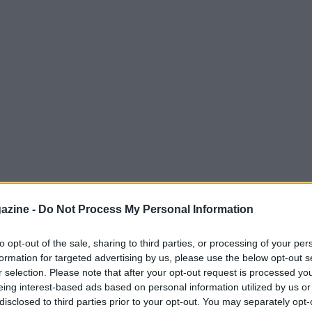
azine -
Do Not Process My Personal Information
a volta in cui
Disney
collabora ufficialmente
to opt-out of the sale, sharing to third parties, or processing of your per
formation for targeted advertising by us, please use the below opt-out s
tto
MAGIC FOR ALL
, dando vita a una
r selection. Please note that after your opt-out request is processed y
er chi ama il connubio tra sport e
eing interest-based ads based on personal information utilized by us or
disclosed to third parties prior to your opt-out. You may separately opt-
shirt UT
sono state sviluppate per incontrare