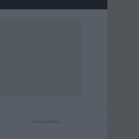
⌕
Cerca