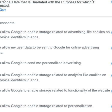
ersonal Data that Is Unrelated with the Purposes for which it
lected.
Out
consents
ollaborazione
o allow Google to enable storage related to advertising like cookies on
dere due universi riconosciuti a livello
evice identifiers in apps.
ella
Formula 1
, dall’altro l’immaginario senza
o allow my user data to be sent to Google for online advertising
rtnership decennale tra
Disney
e
UNIQLO
nel
s.
a capsule supera i confini tradizionali,
to allow Google to send me personalized advertising.
sportivo rivisitato in chiave pop. Le grafiche
ati alle corse, elementi iconici dei
o allow Google to enable storage related to analytics like cookies on
evice identifiers in apps.
e studiate per creare un prodotto che sia, al
nella vita di tutti i giorni.
o allow Google to enable storage related to functionality of the website
o allow Google to enable storage related to personalization.