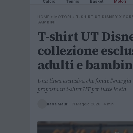
Calcio
Tennis
Basket
Motori
HOME
»
MOTORI
»
T-SHIRT UT DISNEY X FOR
BAMBINI
T-shirt UT Disn
collezione escl
adulti e bambin
Una linea esclusiva che fonde l'energi
proposta in t-shirt UT per tutte le età
Ilaria Mauri
·
11 Maggio 2026
· 4 min