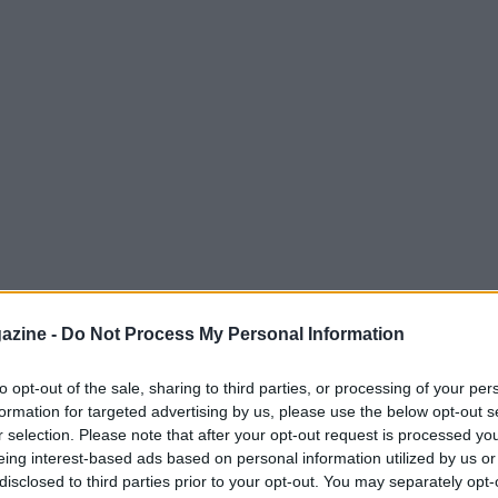
stata scandita da un
calendario ufficiale
ricco
azine -
Do Not Process My Personal Information
che sorpresa. In questo articolo
l
Mondiale 2026
, evidenziando le date più
to opt-out of the sale, sharing to third parties, or processing of your per
formation for targeted advertising by us, please use the below opt-out s
uito sullo svolgimento delle gare, come la
r selection. Please note that after your opt-out request is processed y
one ad Abu Dhabi.
eing interest-based ads based on personal information utilized by us or
disclosed to third parties prior to your opt-out. You may separately opt-