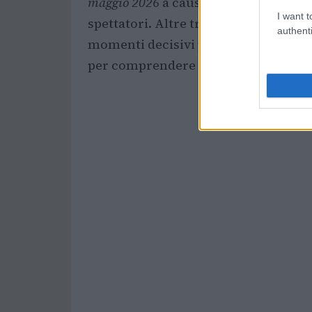
maggio 2026
a causa del maltempo, un
I want t
spettatori. Altre trasferte si sono sv
authenti
momenti decisivi per la classifica. 
per comprendere l’andamento del camp