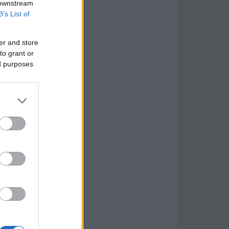
 downstream
B’s List of
er and store
to grant or
ed purposes