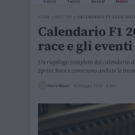
Calcio
Tennis
Basket
Motori
HOME
»
MOTORI
»
CALENDARIO F1 2026: DATE
Calendario F1 20
race e gli eventi
Un riepilogo completo del calendario d
Sprint Race e come sono andate le tras
Ilaria Mauri
·
18 Maggio 2026
· 4 min