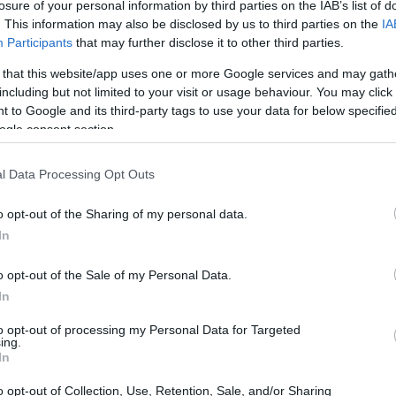
losure of your personal information by third parties on the IAB’s list of
. This information may also be disclosed by us to third parties on the
IA
Participants
that may further disclose it to other third parties.
 that this website/app uses one or more Google services and may gath
including but not limited to your visit or usage behaviour. You may click 
 to Google and its third-party tags to use your data for below specifi
ogle consent section.
l Data Processing Opt Outs
o opt-out of the Sharing of my personal data.
In
o opt-out of the Sale of my Personal Data.
In
to opt-out of processing my Personal Data for Targeted
ing.
mo attenzione alle
Sprint Race
, che in questa
In
 passato, e al modo in cui gli appassionati
o opt-out of Collection, Use, Retention, Sale, and/or Sharing