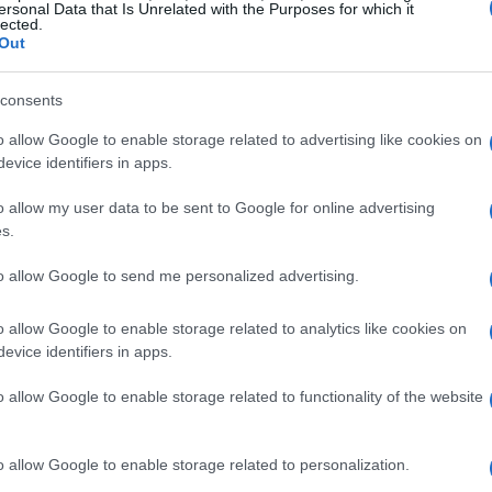
grazie a
Sky Sport
e
NOW
. Questo pezzo
ersonal Data that Is Unrelated with the Purposes for which it
lected.
iornata per chi vuole ripercorrere il
Out
consents
o ufficiale
o allow Google to enable storage related to advertising like cookies on
evice identifiers in apps.
ferto una sequenza di circuiti storici e
o allow my user data to be sent to Google for online advertising
nti su più continenti. Tra le date che hanno
s.
’è
Abu Dhabi
, che ha ospitato la prova finale
to allow Google to send me personalized advertising.
l programma ha cercato di bilanciare
ndo modifiche al format dei weekend e
o allow Google to enable storage related to analytics like cookies on
evice identifiers in apps.
ttacolo con più sessioni competitive.
o allow Google to enable storage related to functionality of the website
appa italiana di
Imola
è stata cancellata il
21
o allow Google to enable storage related to personalization.