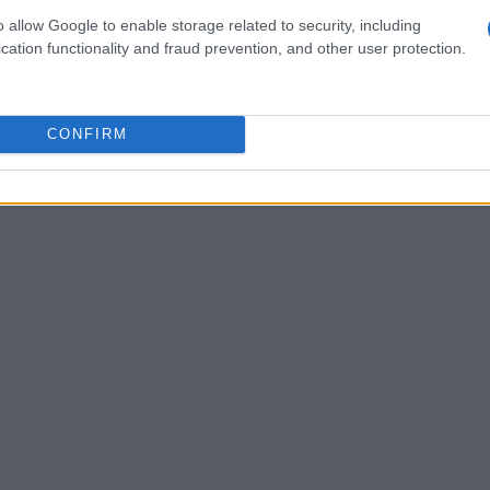
 episodio che ha influenzato team e
o allow Google to enable storage related to security, including
olte regolarmente, con giornate di test e
cation functionality and fraud prevention, and other user protection.
Tenere traccia di queste date è fondamentale
ionato e l’impatto sul risultato finale.
CONFIRM