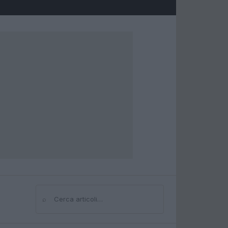
⌕
Cerca