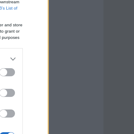
 downstream
B’s List of
er and store
to grant or
ed purposes