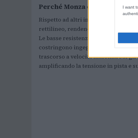
Perché Monza è diversa
I want t
authenti
Rispetto ad altri impianti, Monza pre
rettilineo, rendendo le qualifiche e l
Le basse resistenze aerodinamiche 
costringono ingegneri e piloti a trov
trascorso a velocità massima sul giro
amplificando la tensione in pista e su