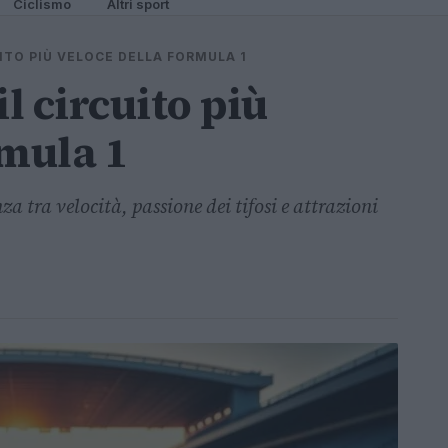
Ciclismo
Altri sport
UITO PIÙ VELOCE DELLA FORMULA 1
il circuito più
rmula 1
 tra velocità, passione dei tifosi e attrazioni