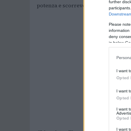
further disc
potenza e scorrevolezza.
participants
Downstream 
Please note
information 
deny consent
in below Go
Persona
I want t
Opted 
I want t
Opted 
I want 
Advertis
Opted 
I want t