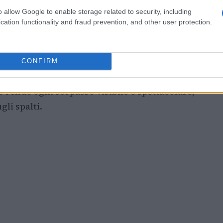
o allow Google to enable storage related to security, including
cation functionality and fraud prevention, and other user protection.
mia la potenza dei motori e la tenuta in
a strategia di gara particolarmente cruciali.
sono un
elemento tecnico
distintivo e
CONFIRM
are soluzioni su misura. Inoltre, l’alto tempo
 rende ogni sorpasso visibile e spettacolare,
gli spalti.