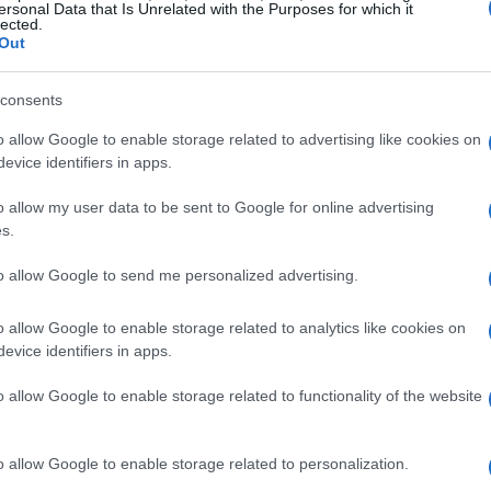
nto gara e cronometro: l’atmosfera è
ersonal Data that Is Unrelated with the Purposes for which it
lected.
so e bandiere che sventolano per la
Ferrari
,
Out
i casa per il Cavallino Rampante. L’evento
, pronti a condividere l’adrenalina di
consents
 il coraggio dei piloti.
o allow Google to enable storage related to advertising like cookies on
evice identifiers in apps.
ato e sensazioni in pista
o allow my user data to be sent to Google for online advertising
s.
sua configurazione che favorisce la massima
to allow Google to send me personalized advertising.
frontata a
pieno gas
, con velocità che superano
linei più lunghi. Questa combinazione di
o allow Google to enable storage related to analytics like cookies on
evice identifiers in apps.
specifici, con team che cercano il
rodinamica e stabilità. L’effetto è
o allow Google to enable storage related to functionality of the website
ticabile, dove il rombo dei motori e il
tagonisti.
o allow Google to enable storage related to personalization.