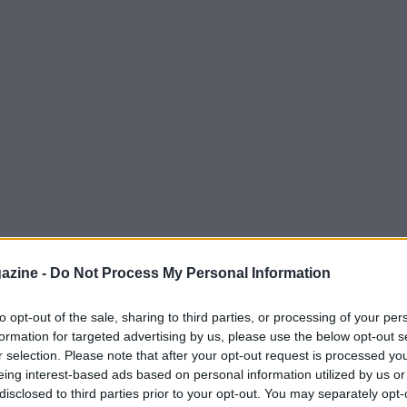
iconici del calendario di
Formula 1
, un
azine -
Do Not Process My Personal Information
estreme. Il tracciato, spesso definito il
ran Premio d’Italia praticamente
to opt-out of the sale, sharing to third parties, or processing of your per
formation for targeted advertising by us, please use the below opt-out s
izione a partire dal 1950, mancando solo in
r selection. Please note that after your opt-out request is processed y
creato un legame profondo con il pubblico e
eing interest-based ads based on personal information utilized by us or
ance massime su una pista che premia
disclosed to third parties prior to your opt-out. You may separately opt-