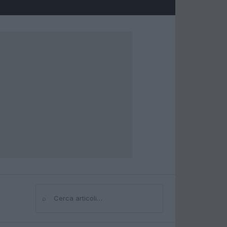
⌕
Cerca