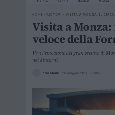
Calcio
Tennis
Basket
Motori
HOME
»
MOTORI
»
VISITA A MONZA: IL CIRC
Visita a Monza: 
veloce della Fo
Vivi l'emozione del gran premio di Monza
nei dintorni
Ilaria Mauri
·
20 Maggio 2026
· 3 min