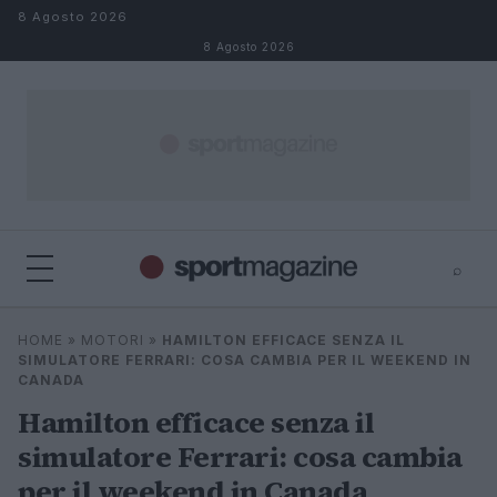
Salta al contenuto
8 Agosto 2026
8 Agosto 2026
⌕
⌕
×
HOME
»
MOTORI
»
HAMILTON EFFICACE SENZA IL
Cerca
SIMULATORE FERRARI: COSA CAMBIA PER IL WEEKEND IN
CANADA
Hamilton efficace senza il
simulatore Ferrari: cosa cambia
per il weekend in Canada