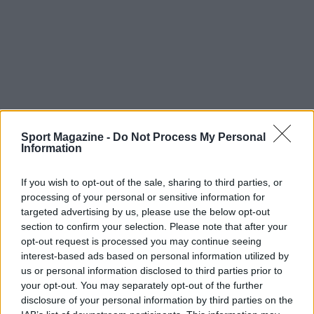
In definitiva, la Sprint del Canada ha offerto uno
sguardo interessante sulle scelte tecniche e sui
Sport Magazine -
Do Not Process My Personal
Information
punti deboli delle squadre. La decisione di
Hamilton di vivere il gran premio con meno
If you wish to opt-out of the sale, sharing to third parties, or
simulazioni e più prove pratiche potrebbe aprire
processing of your personal or sensitive information for
targeted advertising by us, please use the below opt-out
un filone di riflessione per altri piloti, mentre le
section to confirm your selection. Please note that after your
dinamiche di gestione dei freni e dei cordoli
opt-out request is processed you may continue seeing
rimangono centrali per chi vuole trasformare
interest-based ads based on personal information utilized by
us or personal information disclosed to third parties prior to
una buona qualifica in un risultato di valore in
your opt-out. You may separately opt-out of the further
gara.
disclosure of your personal information by third parties on the