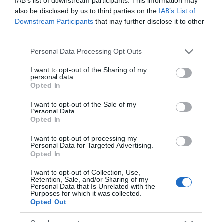
IAB’s list of downstream participants. This information may
also be disclosed by us to third parties on the
IAB’s List of
Downstream Participants
that may further disclose it to other
AUTORE
third parties.
Linda Pellegrini
Please note that this website/app uses one or more Google
Personal Data Processing Opt Outs
Linda Pellegrini ha raccontato da Genova il
services and may gather and store information including but
processo di riconversione dell'ex area
not limited to your visit or usage behaviour. You may click to
I want to opt-out of the Sharing of my
portuale entrando in Comune per un'intervista
personal data.
grant or deny consent to Google and its third-party tags to
decisiva; è caporedattore con responsabilità
Opted In
use your data for below specified purposes in below Google
sulle rubriche storiche e propone in
consent section.
I want to opt-out of the Sale of my
redazione inchieste su memoria locale.
Personal Data.
Laureata all'Università di Genova, conserva
Opted In
un archivio di fotografie d'epoca della città.
I want to opt-out of processing my
Personal Data for Targeted Advertising.
Opted In
I want to opt-out of Collection, Use,
Retention, Sale, and/or Sharing of my
Personal Data that Is Unrelated with the
Purposes for which it was collected.
Opted Out