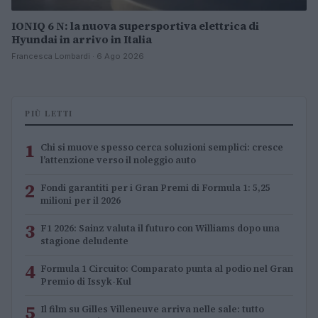
IONIQ 6 N: la nuova supersportiva elettrica di
Hyundai in arrivo in Italia
Francesca Lombardi · 6 Ago 2026
PIÙ LETTI
1
Chi si muove spesso cerca soluzioni semplici: cresce
l’attenzione verso il noleggio auto
2
Fondi garantiti per i Gran Premi di Formula 1: 5,25
milioni per il 2026
3
F1 2026: Sainz valuta il futuro con Williams dopo una
stagione deludente
4
Formula 1 Circuito: Comparato punta al podio nel Gran
Premio di Issyk-Kul
5
Il film su Gilles Villeneuve arriva nelle sale: tutto