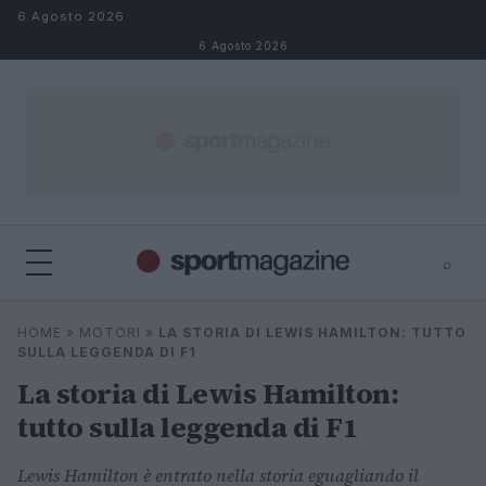
Salta al contenuto
6 Agosto 2026
6 Agosto 2026
⌕
⌕
×
HOME
»
MOTORI
»
LA STORIA DI LEWIS HAMILTON: TUTTO
Cerca
SULLA LEGGENDA DI F1
La storia di Lewis Hamilton:
tutto sulla leggenda di F1
Lewis Hamilton è entrato nella storia eguagliando il