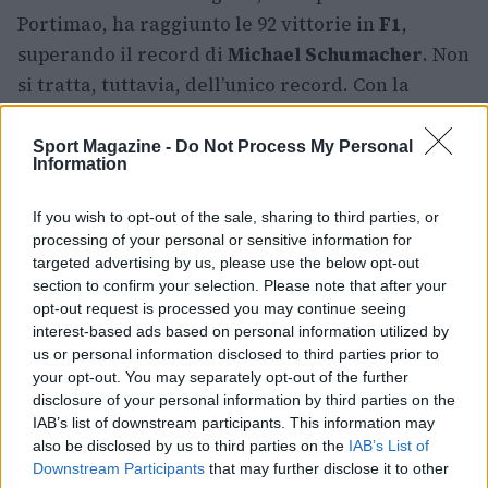
Portimao, ha raggiunto le 92 vittorie in
F1
,
superando il record di
Michael Schumacher
. Non
si tratta, tuttavia, dell’unico record. Con la
vittoria (la 94esima) del Gran Premio di Turchia,
infatti, si è matematicamente aggiudicato il
Sport Magazine -
Do Not Process My Personal
Information
settimo titolo mondiale
, eguagliando il
campione tedesco.
If you wish to opt-out of the sale, sharing to third parties, or
processing of your personal or sensitive information for
La carriera di
Lewis Hamilton
, ad ogni modo, è
targeted advertising by us, please use the below opt-out
ancora tutta da scrivere. Una storia fatta non
section to confirm your selection. Please note that after your
opt-out request is processed you may continue seeing
soltanto di sorpassi, ma soprattutto di
rivincite
:
interest-based ads based on personal information utilized by
da un lato dal punto di vista economico, dall’altro
us or personal information disclosed to third parties prior to
di quello etnico. Chi non credeva in lui, a
your opt-out. You may separately opt-out of the further
disclosure of your personal information by third parties on the
differenza di papà Anthony, ha perso una grande
IAB’s list of downstream participants. This information may
scommessa.
also be disclosed by us to third parties on the
IAB’s List of
Downstream Participants
that may further disclose it to other