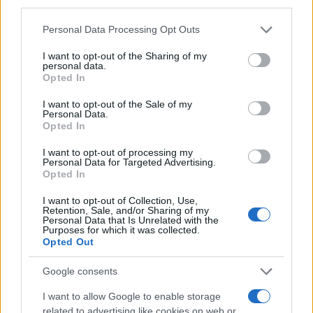
LEGGI ANCHE:
Il Milan di Arrigo Sacchi: gli
third parties.
Immortali che incantarono l’Europa
Please note that this website/app uses one or more Google
Personal Data Processing Opt Outs
services and may gather and store information including but
not limited to your visit or usage behaviour. You may click to
I want to opt-out of the Sharing of my
personal data.
grant or deny consent to Google and its third-party tags to
AUTORE
Opted In
Chiara Ferrara
use your data for below specified purposes in below Google
consent section.
I want to opt-out of the Sale of my
Personal Data.
Opted In
I want to opt-out of processing my
Personal Data for Targeted Advertising.
Opted In
I want to opt-out of Collection, Use,
Retention, Sale, and/or Sharing of my
Personal Data that Is Unrelated with the
Purposes for which it was collected.
Opted Out
Google consents
I want to allow Google to enable storage
related to advertising like cookies on web or