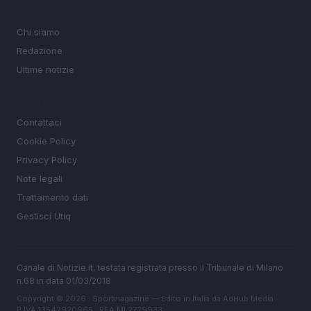
MAGAZINE
Chi siamo
Redazione
Ultime notizie
LEGALE
Contattaci
Cookie Policy
Privacy Policy
Note legali
Trattamento dati
Gestisci Utiq
Canale di Notizie.it, testata registrata presso il Tribunale di Milano
n.68 in data 01/03/2018
Copyright © 2026 · Sportmagazine — Edito in Italia da
AdHub Media
·
P.IVA 13542920965 · REA MI 2729933