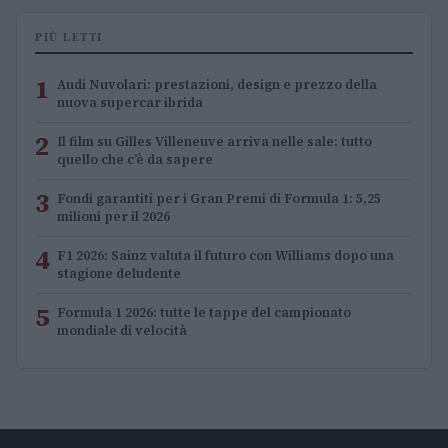
PIÙ LETTI
1
Audi Nuvolari: prestazioni, design e prezzo della
nuova supercar ibrida
2
Il film su Gilles Villeneuve arriva nelle sale: tutto
quello che c’è da sapere
3
Fondi garantiti per i Gran Premi di Formula 1: 5,25
milioni per il 2026
4
F1 2026: Sainz valuta il futuro con Williams dopo una
stagione deludente
5
Formula 1 2026: tutte le tappe del campionato
mondiale di velocità