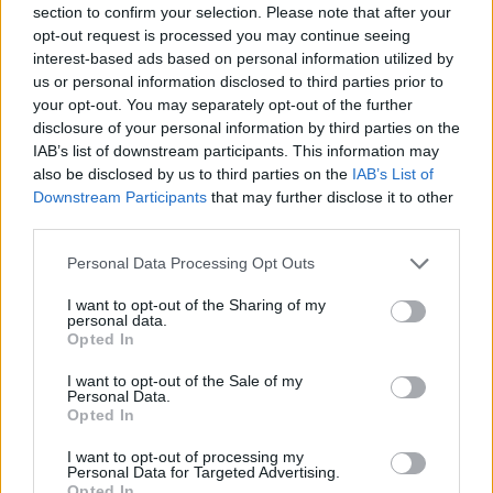
section to confirm your selection. Please note that after your
momenti più decisivi, in particolare la sessione
opt-out request is processed you may continue seeing
di qualifica del sabato pomeriggio.
interest-based ads based on personal information utilized by
us or personal information disclosed to third parties prior to
In sintesi, Monaco è un mosaico di fascino e
your opt-out. You may separately opt-out of the further
disclosure of your personal information by third parties on the
tensione: una pista che premia la precisione e
IAB’s list of downstream participants. This information may
punisce ogni approssimazione. Per chi segue il
also be disclosed by us to third parties on the
IAB’s List of
campionato, il weekend monegasco rappresenta
Downstream Participants
that may further disclose it to other
third parties.
sempre una prova a sé, capace di consegnare
momenti memorabili e, talvolta, colpi di scena
Please note that this website/app uses one or more Google
Personal Data Processing Opt Outs
services and may gather and store information including but
decisivi per la lotta al titolo.
not limited to your visit or usage behaviour. You may click to
I want to opt-out of the Sharing of my
personal data.
grant or deny consent to Google and its third-party tags to
Opted In
use your data for below specified purposes in below Google
consent section.
I want to opt-out of the Sale of my
AUTORE
Personal Data.
Ilaria Mauri
Opted In
Ilaria Mauri, bolognese, decise di seguire il
I want to opt-out of processing my
giornalismo sportivo dopo una notte al
Personal Data for Targeted Advertising.
Dall'Ara durante una partita decisiva: oggi
Opted In