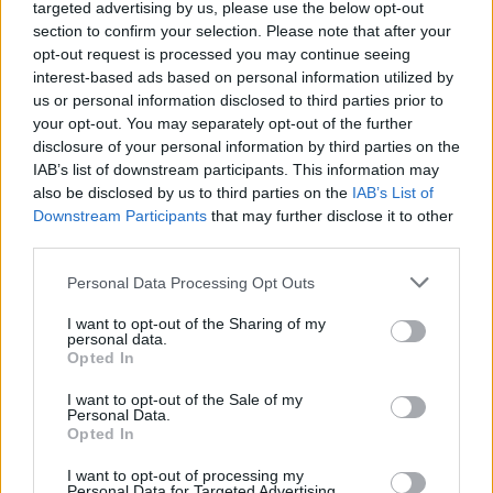
targeted advertising by us, please use the below opt-out
La vicenda del 1982 sottolinea che un campionato
section to confirm your selection. Please note that after your
può essere valorizzato solo con un equilibrio tra
opt-out request is processed you may continue seeing
interest-based ads based on personal information utilized by
sponsor, team e spettacolo. L’esempio del
us or personal information disclosed to third parties prior to
Campionato britannico di Formula 1
insegna
your opt-out. You may separately opt-out of the further
che la passione non basta: servono risorse stabili
disclosure of your personal information by third parties on the
IAB’s list of downstream participants. This information may
e un ecosistema competitivo per garantire
also be disclosed by us to third parties on the
IAB’s List of
continuità. Pur avendo offerto momenti
Downstream Participants
that may further disclose it to other
interessanti, la stagione del 1982 rimane una
third parties.
testimonianza di come il motorsport possa essere
Please note that this website/app uses one or more Google
Personal Data Processing Opt Outs
fugace quando mancano le condizioni
services and may gather and store information including but
not limited to your visit or usage behaviour. You may click to
I want to opt-out of the Sharing of my
organizzative ed economiche necessarie.
personal data.
grant or deny consent to Google and its third-party tags to
Opted In
use your data for below specified purposes in below Google
consent section.
I want to opt-out of the Sale of my
Personal Data.
AUTORE
Opted In
Francesca Lombardi
I want to opt-out of processing my
Francesca Lombardi, fiorentina, prese appunti
Personal Data for Targeted Advertising.