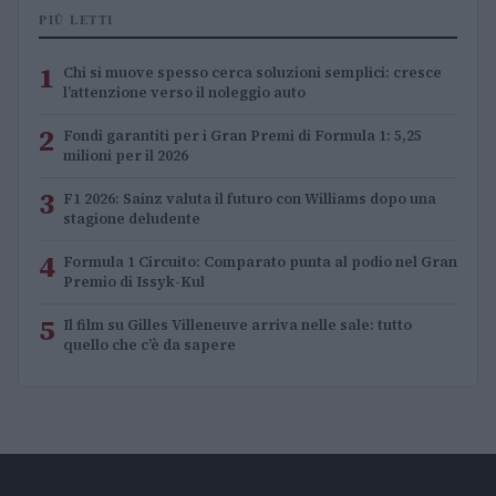
PIÙ LETTI
1
Chi si muove spesso cerca soluzioni semplici: cresce
l’attenzione verso il noleggio auto
2
Fondi garantiti per i Gran Premi di Formula 1: 5,25
milioni per il 2026
3
F1 2026: Sainz valuta il futuro con Williams dopo una
stagione deludente
4
Formula 1 Circuito: Comparato punta al podio nel Gran
Premio di Issyk-Kul
5
Il film su Gilles Villeneuve arriva nelle sale: tutto
quello che c’è da sapere