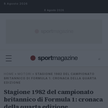
Salta al contenuto
8 Agosto 2026
8 Agosto 2026
⌕
⌕
×
HOME
»
MOTORI
»
STAGIONE 1982 DEL CAMPIONATO
Cerca
BRITANNICO DI FORMULA 1: CRONACA DELLA QUARTA
EDIZIONE
Stagione 1982 del campionato
britannico di Formula 1: cronaca
della quarta edizione