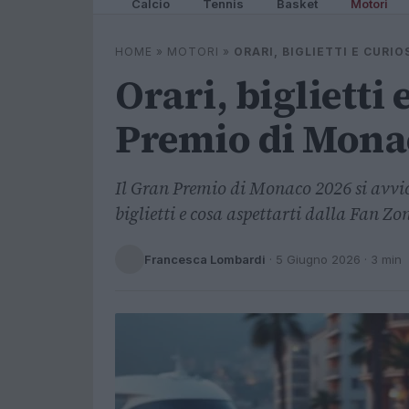
Calcio
Tennis
Basket
Motori
HOME
»
MOTORI
»
ORARI, BIGLIETTI E CURI
Orari, biglietti 
Premio di Mona
Il Gran Premio di Monaco 2026 si avvici
biglietti e cosa aspettarti dalla Fan Zo
Francesca Lombardi
·
5 Giugno 2026
· 3 min