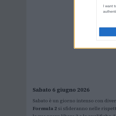
I want t
authenti
Sabato 6 giugno 2026
Sabato è un giorno intenso con div
Formula 2
si sfideranno nelle rispet