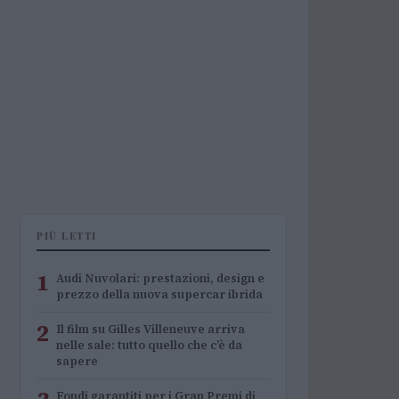
PIÙ LETTI
1
Audi Nuvolari: prestazioni, design e
prezzo della nuova supercar ibrida
2
Il film su Gilles Villeneuve arriva
nelle sale: tutto quello che c’è da
sapere
Fondi garantiti per i Gran Premi di