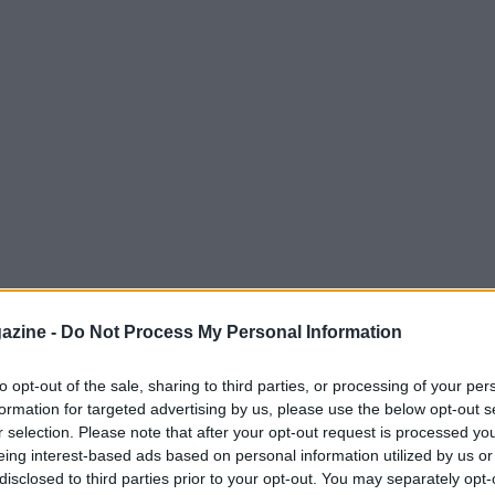
li appuntamenti più attesi dell’anno nel
azine -
Do Not Process My Personal Information
rade strette e il fascino senza tempo, il
fida unica per i piloti e un’esperienza
to opt-out of the sale, sharing to third parties, or processing of your per
formation for targeted advertising by us, please use the below opt-out s
est’anno, l’evento si terrà dal 4 al 7 giugno
r selection. Please note that after your opt-out request is processed y
 e momenti indimenticabili.
eing interest-based ads based on personal information utilized by us or
disclosed to third parties prior to your opt-out. You may separately opt-