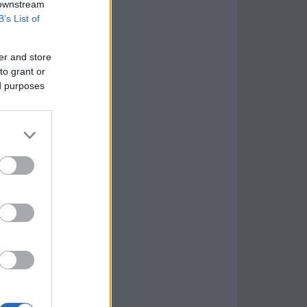
 downstream
B’s List of
er and store
to grant or
ed purposes