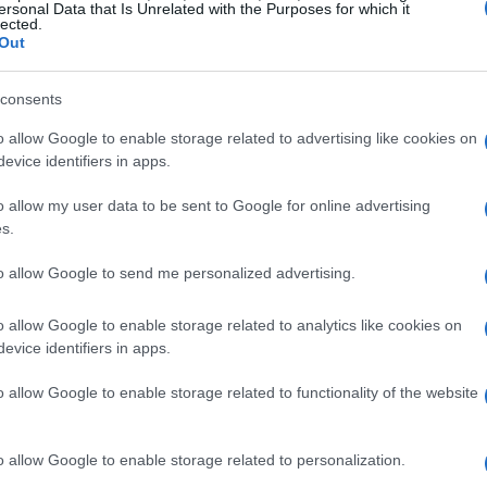
 di adrenalina e spettacolo. Ma cosa devi
ersonal Data that Is Unrelated with the Purposes for which it
lected.
sperienza?
Out
el Gran Premio di Monaco 2026
consents
o allow Google to enable storage related to advertising like cookies on
naco 2026 è ricco di appuntamenti che
evice identifiers in apps.
e. Ecco cosa ti aspetta:
o allow my user data to be sent to Google for online advertising
s.
to allow Google to send me personalized advertising.
 chiuse, ma non preoccuparti. Puoi ancora
ue Louis Notari
o vicino all’Ufficio del
o allow Google to enable storage related to analytics like cookies on
evice identifiers in apps.
consulta il sito ufficiale del
Circuito di
o allow Google to enable storage related to functionality of the website
o allow Google to enable storage related to personalization.