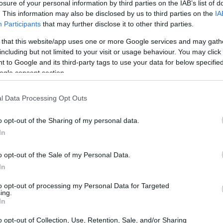
losure of your personal information by third parties on the IAB’s list of
. This information may also be disclosed by us to third parties on the
IA
Participants
that may further disclose it to other third parties.
 that this website/app uses one or more Google services and may gath
including but not limited to your visit or usage behaviour. You may click 
 to Google and its third-party tags to use your data for below specifi
ogle consent section.
l Data Processing Opt Outs
o opt-out of the Sharing of my personal data.
In
o opt-out of the Sale of my Personal Data.
In
to opt-out of processing my Personal Data for Targeted
ing.
ri o semplicemente un amante delle atmosfere
In
e qualcosa per tutti. Dalle prove libere alle
o opt-out of Collection, Use, Retention, Sale, and/or Sharing