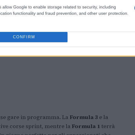
o allow Google to enable storage related to security, including
cation functionality and fraud prevention, and other user protection.
CONFIRM
erse gare in programma. La
Formula 3
e la
tive corse sprint, mentre la
Formula 1
terrà