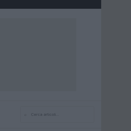
⌕
Cerca