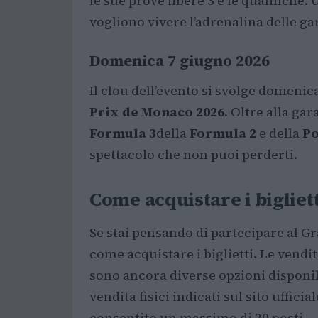
le sue prove libere 3 e le qualifiche.
vogliono vivere l’adrenalina delle ga
Domenica 7 giugno 2026
Il clou dell’evento si svolge domenic
Prix de Monaco 2026
. Oltre alla ga
Formula 3
della
Formula 2
e della
Po
spettacolo che non puoi perderti.
Come acquistare i bigliett
Se stai pensando di partecipare al 
come acquistare i biglietti. Le vendi
sono ancora diverse opzioni disponibil
vendita fisici indicati sul sito uffici
consentito un massimo di 20 posti.