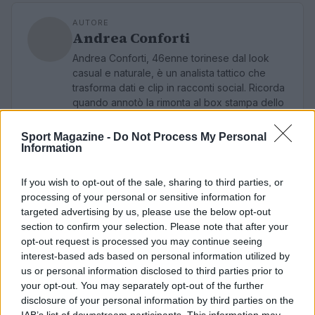
AUTORE
Andrea Conforti
Andrea Conforti, 46enne torinese dal look
casual e naturale, è un analista tattico che
trasforma dati e clip in racconti social. Ricorda
quando annotò la rimonta al box stampa dello
Stadio Olimpico Grande Torino: da
quell'appunto nacque la sua linea editoriale,
Sport Magazine -
Do Not Process My Personal
che propugna spiegazioni visive per il tifoso
Information
critico. Dettaglio unico: una stagione
allenatore under15 al Chieri e ciclista urbano.
If you wish to opt-out of the sale, sharing to third parties, or
processing of your personal or sensitive information for
targeted advertising by us, please use the below opt-out
section to confirm your selection. Please note that after your
opt-out request is processed you may continue seeing
interest-based ads based on personal information utilized by
us or personal information disclosed to third parties prior to
your opt-out. You may separately opt-out of the further
disclosure of your personal information by third parties on the