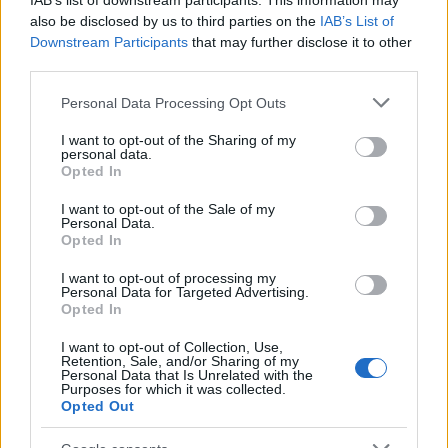
IAB’s list of downstream participants. This information may
also be disclosed by us to third parties on the
IAB’s List of
Downstream Participants
that may further disclose it to other
third parties.
Please note that this website/app uses one or more Google
Personal Data Processing Opt Outs
services and may gather and store information including but
not limited to your visit or usage behaviour. You may click to
I want to opt-out of the Sharing of my
personal data.
grant or deny consent to Google and its third-party tags to
Opted In
use your data for below specified purposes in below Google
consent section.
I want to opt-out of the Sale of my
Personal Data.
Opted In
I want to opt-out of processing my
Personal Data for Targeted Advertising.
Opted In
Continua a leggere
I want to opt-out of Collection, Use,
Retention, Sale, and/or Sharing of my
MOTORI
Personal Data that Is Unrelated with the
Purposes for which it was collected.
Opted Out