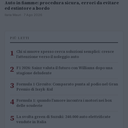
Auto in fiamme: procedura sicura, errori da evitare
ed estintore a bordo
Ilaria Mauri · 7 Ago 2026
PIÙ LETTI
1
Chi si muove spesso cerca soluzioni semplici: cresce
l’attenzione verso il noleggio auto
2
F1 2026: Sainz valuta il futuro con Williams dopo una
stagione deludente
3
Formula 1 Circuito: Comparato punta al podio nel Gran
Premio di Issyk-Kul
4
Formula 1: quando l’amore incontra i motori nei box
delle scuderie
5
La svolta green di Suzuki: 240.000 auto elettrificate
vendute in Italia