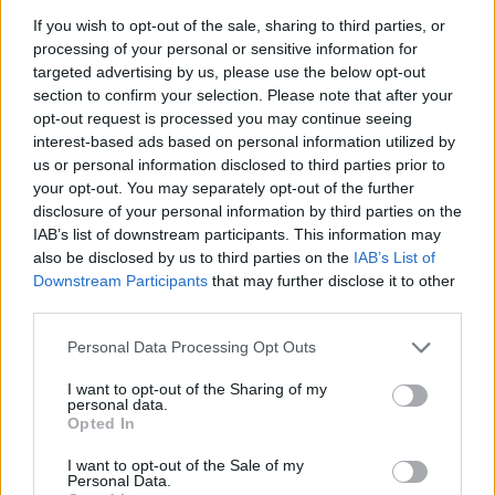
If you wish to opt-out of the sale, sharing to third parties, or
processing of your personal or sensitive information for
AUTORE
targeted advertising by us, please use the below opt-out
Francesca Lombardi
section to confirm your selection. Please note that after your
Francesca Lombardi, fiorentina, prese appunti
opt-out request is processed you may continue seeing
tecnici dal primo box di un circuito toscano e
interest-based ads based on personal information utilized by
da allora firma approfondimenti sui motori. In
us or personal information disclosed to third parties prior to
redazione sostiene un approccio metodico
your opt-out. You may separately opt-out of the further
alle prove su pista, cura il format 'tecnica e
disclosure of your personal information by third parties on the
cronaca' e conserva i fogli di appunti del
IAB’s list of downstream participants. This information may
debutto tecnico in autodromo.
also be disclosed by us to third parties on the
IAB’s List of
Downstream Participants
that may further disclose it to other
third parties.
Please note that this website/app uses one or more Google
Personal Data Processing Opt Outs
services and may gather and store information including but
not limited to your visit or usage behaviour. You may click to
I want to opt-out of the Sharing of my
personal data.
grant or deny consent to Google and its third-party tags to
Opted In
use your data for below specified purposes in below Google
consent section.
I want to opt-out of the Sale of my
Personal Data.