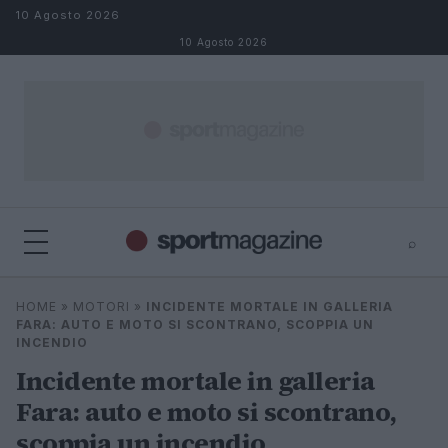
Salta al contenuto
10 Agosto 2026
10 Agosto 2026
⌕
⌕
×
HOME
»
MOTORI
»
INCIDENTE MORTALE IN GALLERIA
Cerca
FARA: AUTO E MOTO SI SCONTRANO, SCOPPIA UN
INCENDIO
Incidente mortale in galleria
Fara: auto e moto si scontrano,
scoppia un incendio