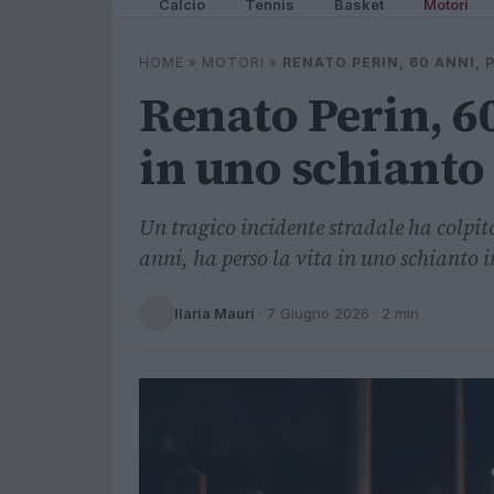
Calcio
Tennis
Basket
Motori
HOME
»
MOTORI
»
RENATO PERIN, 60 ANNI, 
Renato Perin, 60
in uno schianto
Un tragico incidente stradale ha colpi
anni, ha perso la vita in uno schianto 
Ilaria Mauri
·
7 Giugno 2026
· 2 min