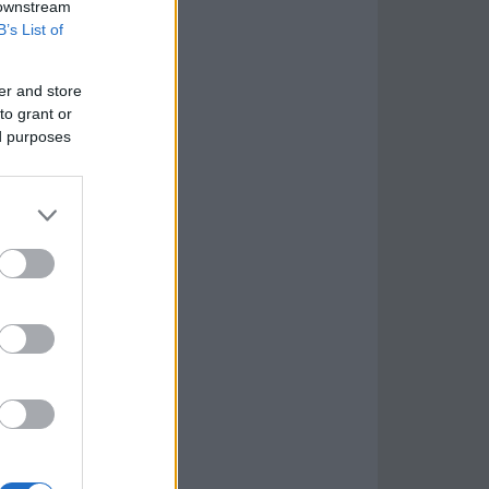
 downstream
B’s List of
er and store
to grant or
ed purposes