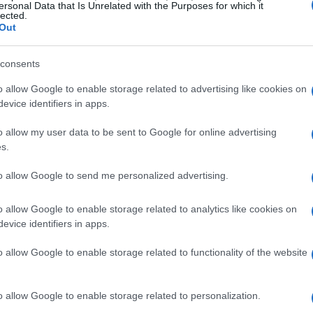
ersonal Data that Is Unrelated with the Purposes for which it
n stava percorrendo la strada in direzione
lected.
Out
zione. Per cause ancora in fase di
so il controllo della moto all’altezza del
consents
ro il muro in cemento. L’impatto è stato così
o allow Google to enable storage related to advertising like cookies on
tato
lesioni gravissime
che gli sono state fatali.
evice identifiers in apps.
o allow my user data to be sent to Google for online advertising
che viaggiava con lui a bordo di un’altra
s.
la vittima lungo il tragitto e, accortosi che
 più, si è fermato tornando sui propri passi.
to allow Google to send me personalized advertising.
incidente, ha immediatamente richiesto
o allow Google to enable storage related to analytics like cookies on
evice identifiers in apps.
o allow Google to enable storage related to functionality of the website
rvenuti con l’
elisoccorso notturno Leone 1
o allow Google to enable storage related to personalization.
 non c’era già più nulla da fare. I carabinieri