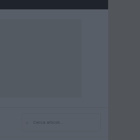
⌕
Cerca