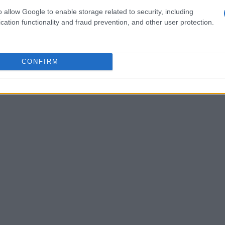
fettuato i rilievi per ricostruire con
o allow Google to enable storage related to security, including
cation functionality and fraud prevention, and other user protection.
 chiarire le cause che hanno portato alla
CONFIRM