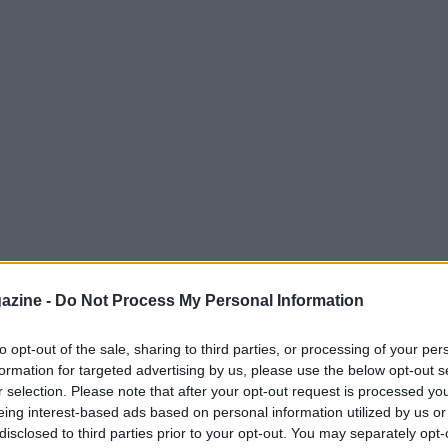
o la provincia di Treviso nella notte tra
azine -
Do Not Process My Personal Information
enato Perin, un motociclista di 60 anni
a in
un violento incidente
lungo via Edificio,
to opt-out of the sale, sharing to third parties, or processing of your per
formation for targeted advertising by us, please use the below opt-out s
L’uomo, in sella alla sua
Triumph
r selection. Please note that after your opt-out request is processed y
 mezzo e si è schiantato contro il muro di
eing interest-based ads based on personal information utilized by us or
disclosed to third parties prior to your opt-out. You may separately opt-