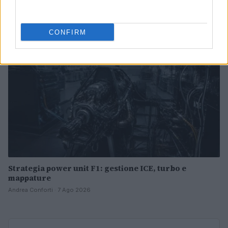
Ilaria Mauri · 7 Ago 2026
MOTORI
CONFIRM
Strategia power unit F1: gestione ICE, turbo e
mappature
Andrea Conforti · 7 Ago 2026