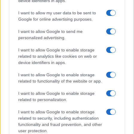
device identifiers in apps.
I want to allow my user data to be sent to
La svolta green di Suzuki: 240.000 auto elettrificate
Google for online advertising purposes.
vendute in Italia
Francesca Lombardi · 8 Ago 2026
I want to allow Google to send me
personalized advertising.
MOTORI
I want to allow Google to enable storage
related to analytics like cookies on web or
device identifiers in apps.
I want to allow Google to enable storage
related to functionality of the website or app.
I want to allow Google to enable storage
related to personalization.
I want to allow Google to enable storage
related to security, including authentication
Auto in fiamme: procedura sicura, errori da evitare
functionality and fraud prevention, and other
ed estintore a bordo
user protection.