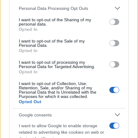
Please note that this website/app uses one or more Google
Personal Data Processing Opt Outs
services and may gather and store information including but
not limited to your visit or usage behaviour. You may click to
I want to opt-out of the Sharing of my
personal data.
grant or deny consent to Google and its third-party tags to
Opted In
use your data for below specified purposes in below Google
consent section.
I want to opt-out of the Sale of my
Personal Data.
Continua a leggere
Opted In
I want to opt-out of processing my
Personal Data for Targeted Advertising.
MOTORI
Opted In
I want to opt-out of Collection, Use,
Retention, Sale, and/or Sharing of my
Personal Data that Is Unrelated with the
Purposes for which it was collected.
Opted Out
Google consents
I want to allow Google to enable storage
related to advertising like cookies on web or