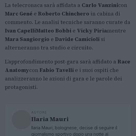
La telecronaca sarà affidata a
Carlo Vanzini
con
Marc Gené
e
Roberto Chinchero
in cabina di
commento. Le analisi tecniche saranno curate da
Ivan Capelli
Matteo Bobbi
e
Vicky Piria
mentre
Mara Sangiorgio
e
Davide Camicioli
si
alterneranno tra studio e circuito.
L’approfondimento post-gara sarà affidato a
Race
Anatomy
con
Fabio Tavelli
e i suoi ospiti che
analizzeranno le azioni di gara e le parole dei
protagonisti.
AUTORE
Ilaria Mauri
Ilaria Mauri, bolognese, decise di seguire il
giornalismo sportivo dopo una notte al