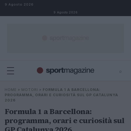
Salta al contenuto
9 Agosto 2026
9 Agosto 2026
⌕
⌕
×
HOME
»
MOTORI
»
FORMULA 1 A BARCELLONA:
Cerca
PROGRAMMA, ORARI E CURIOSITÀ SUL GP CATALUNYA
2026
Formula 1 a Barcellona:
programma, orari e curiosità sul
GP Catalunya 2026