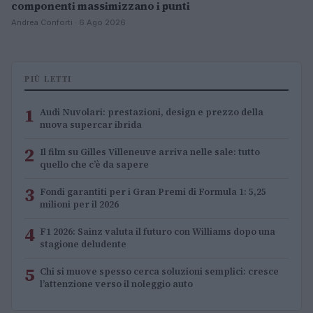
componenti massimizzano i punti
Andrea Conforti · 6 Ago 2026
PIÙ LETTI
1
Audi Nuvolari: prestazioni, design e prezzo della
nuova supercar ibrida
2
Il film su Gilles Villeneuve arriva nelle sale: tutto
quello che c’è da sapere
3
Fondi garantiti per i Gran Premi di Formula 1: 5,25
milioni per il 2026
4
F1 2026: Sainz valuta il futuro con Williams dopo una
stagione deludente
5
Chi si muove spesso cerca soluzioni semplici: cresce
l’attenzione verso il noleggio auto