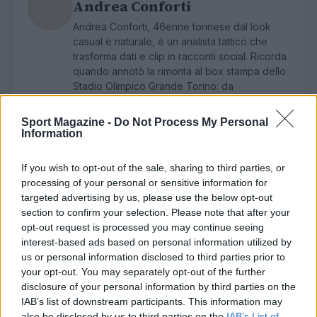
Andrea Conforti
Andrea Conforti, 46enne torinese dal look
casual e naturale, è un analista tattico che
trasforma dati e clip in racconti social. Ricorda
quando annotò la rimonta al box stampa dello
Stadio Olimpico Grande Torino: da
quell'appunto nacque la sua linea editoriale,
che propugna spiegazioni visive per il tifoso
Sport Magazine -
Do Not Process My Personal
critico. Dettaglio unico: una stagione
Information
allenatore under15 al Chieri e ciclista urbano.
If you wish to opt-out of the sale, sharing to third parties, or
processing of your personal or sensitive information for
targeted advertising by us, please use the below opt-out
section to confirm your selection. Please note that after your
opt-out request is processed you may continue seeing
interest-based ads based on personal information utilized by
us or personal information disclosed to third parties prior to
your opt-out. You may separately opt-out of the further
disclosure of your personal information by third parties on the
IAB’s list of downstream participants. This information may
also be disclosed by us to third parties on the
IAB’s List of