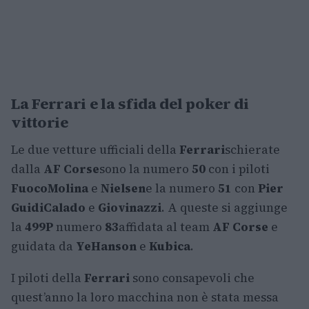
La Ferrari e la sfida del poker di
vittorie
Le due vetture ufficiali della
Ferrari
schierate
dalla
AF Corse
sono la numero
50
con i piloti
Fuoco
Molina
e
Nielsen
e la numero
51
con
Pier
Guidi
Calado
e
Giovinazzi
. A queste si aggiunge
la
499P
numero
83
affidata al team
AF Corse
e
guidata da
Ye
Hanson
e
Kubica
.
I piloti della
Ferrari
sono consapevoli che
quest’anno la loro macchina non è stata messa