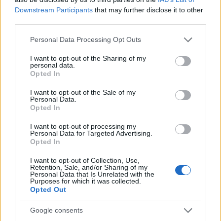
Downstream Participants
that may further disclose it to other
third parties.
Please note that this website/app uses one or more Google
Personal Data Processing Opt Outs
services and may gather and store information including but
not limited to your visit or usage behaviour. You may click to
I want to opt-out of the Sharing of my
personal data.
grant or deny consent to Google and its third-party tags to
Opted In
use your data for below specified purposes in below Google
consent section.
I want to opt-out of the Sale of my
Personal Data.
Opted In
I want to opt-out of processing my
Continua a leggere
Personal Data for Targeted Advertising.
Opted In
I want to opt-out of Collection, Use,
MOTORI
Retention, Sale, and/or Sharing of my
Personal Data that Is Unrelated with the
Purposes for which it was collected.
Opted Out
Google consents