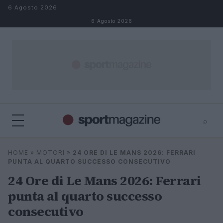
Salta al contenuto
6 Agosto 2026
6 Agosto 2026
⌕
⌕
×
HOME
»
MOTORI
»
24 ORE DI LE MANS 2026: FERRARI
Cerca
PUNTA AL QUARTO SUCCESSO CONSECUTIVO
24 Ore di Le Mans 2026: Ferrari
punta al quarto successo
consecutivo