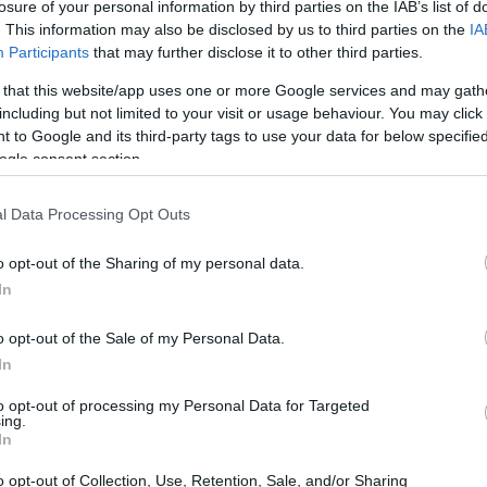
losure of your personal information by third parties on the IAB’s list of
 Ferrari ha vissuto emozioni contrapposte:
. This information may also be disclosed by us to third parties on the
IA
Participants
that may further disclose it to other third parties.
lpo pesante per la squadra causato
curva 4.
 that this website/app uses one or more Google services and may gath
including but not limited to your visit or usage behaviour. You may click 
 to Google and its third-party tags to use your data for below specifi
ogle consent section.
l Data Processing Opt Outs
o opt-out of the Sharing of my personal data.
In
o opt-out of the Sale of my Personal Data.
In
to opt-out of processing my Personal Data for Targeted
ing.
In
o opt-out of Collection, Use, Retention, Sale, and/or Sharing