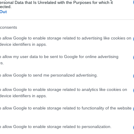
ersonal Data that Is Unrelated with the Purposes for which it
lected.
Out
ente il passo consistente della
consents
ima pole stagionale nel conteggio delle
 di emergere nel momento decisivo. Al tempo
o allow Google to enable storage related to advertising like cookies on
evice identifiers in apps.
asco interrompe il suo Q3 e lo condanna a una
plicando le prospettive di gara per la
o allow my user data to be sent to Google for online advertising
s.
to allow Google to send me personalized advertising.
sell marginalmente davanti ad
o allow Google to enable storage related to analytics like cookies on
evice identifiers in apps.
glior compromesso tra velocità e controllo,
o allow Google to enable storage related to functionality of the website
liendo la sua terza pole della stagione. La
ida in tutti i settori: nel complesso la
o allow Google to enable storage related to personalization.