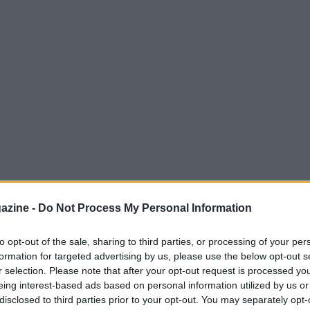
azine -
Do Not Process My Personal Information
to opt-out of the sale, sharing to third parties, or processing of your per
formation for targeted advertising by us, please use the below opt-out s
ato di Montmelò ha consegnato una griglia che
r selection. Please note that after your opt-out request is processed y
 Russell
ha ottenuto la pole position con un
eing interest-based ads based on personal information utilized by us or
disclosed to third parties prior to your opt-out. You may separately opt-
s Hamilton
si è fermato a soli 64 millesimi