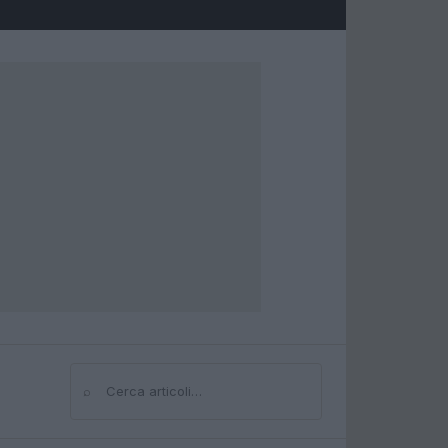
⌕
Cerca