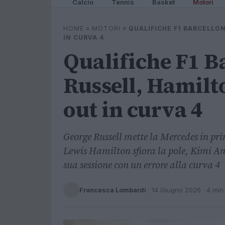
Calcio
Tennis
Basket
Motori
HOME
»
MOTORI
»
QUALIFICHE F1 BARCELLO
IN CURVA 4
Qualifiche F1 B
Russell, Hamilt
out in curva 4
George Russell mette la Mercedes in pri
Lewis Hamilton sfiora la pole, Kimi Ant
sua sessione con un errore alla curva 4
Francesca Lombardi
·
14 Giugno 2026
· 4 min