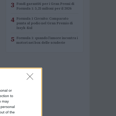
3
Fondi garantiti per i Gran Premi di
Formula 1: 5,25 milioni per il 2026
4
Formula 1 Circuito: Comparato
punta al podio nel Gran Premio di
Issyk-Kul
5
Formula 1: quando l’amore incontra i
motori nei box delle scuderie
sonal or
ection to
ou may
 personal
out of the