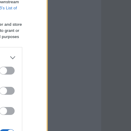
 downstream
B’s List of
er and store
to grant or
ed purposes