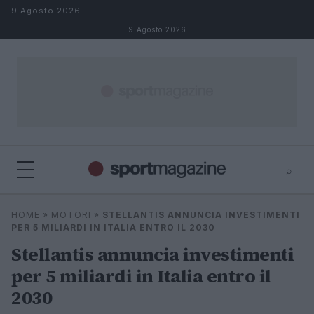
Salta al contenuto
9 Agosto 2026
9 Agosto 2026
⌕
⌕
×
HOME
»
MOTORI
»
STELLANTIS ANNUNCIA INVESTIMENTI
Cerca
PER 5 MILIARDI IN ITALIA ENTRO IL 2030
Stellantis annuncia investimenti
per 5 miliardi in Italia entro il
2030