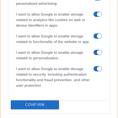
personalized advertising.
I want to allow Google to enable storage
related to analytics like cookies on web or
device identifiers in apps.
I want to allow Google to enable storage
related to functionality of the website or app.
I want to allow Google to enable storage
related to personalization.
I want to allow Google to enable storage
La svolta green di Suzuki: 240.000 auto elettrificate
related to security, including authentication
vendute in Italia
functionality and fraud prevention, and other
Francesca Lombardi · 8 Ago 2026
user protection.
MOTORI
CONFIRM