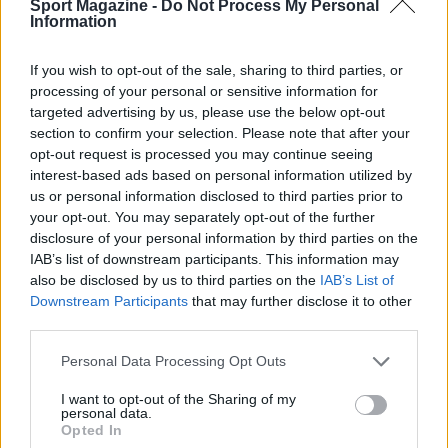
del percorso già intrapreso con il Piano Italia,
Sport Magazine -
Do Not Process My Personal
Information
confermando e rafforzando tutti gli impegni che
sono stati assunti.
If you wish to opt-out of the sale, sharing to third parties, or
processing of your personal or sensitive information for
targeted advertising by us, please use the below opt-out
section to confirm your selection. Please note that after your
AUTORE
opt-out request is processed you may continue seeing
Francesca Lombardi
interest-based ads based on personal information utilized by
Francesca Lombardi, fiorentina, prese appunti
us or personal information disclosed to third parties prior to
tecnici dal primo box di un circuito toscano e
your opt-out. You may separately opt-out of the further
da allora firma approfondimenti sui motori. In
disclosure of your personal information by third parties on the
redazione sostiene un approccio metodico
IAB’s list of downstream participants. This information may
alle prove su pista, cura il format 'tecnica e
also be disclosed by us to third parties on the
IAB’s List of
cronaca' e conserva i fogli di appunti del
Downstream Participants
that may further disclose it to other
debutto tecnico in autodromo.
third parties.
Please note that this website/app uses one or more Google
Personal Data Processing Opt Outs
services and may gather and store information including but
not limited to your visit or usage behaviour. You may click to
I want to opt-out of the Sharing of my
personal data.
grant or deny consent to Google and its third-party tags to
Opted In
use your data for below specified purposes in below Google