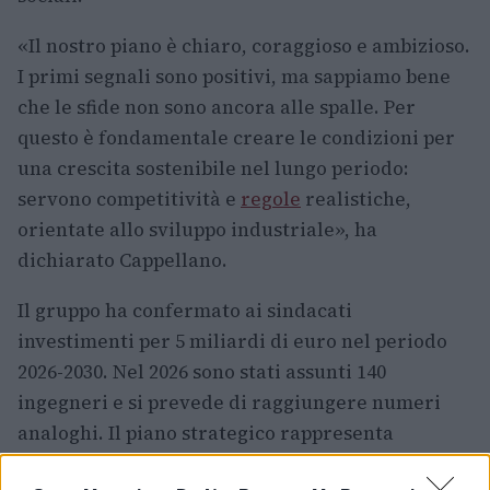
«Il nostro piano è chiaro, coraggioso e ambizioso.
I primi segnali sono positivi, ma sappiamo bene
che le sfide non sono ancora alle spalle. Per
questo è fondamentale creare le condizioni per
una crescita sostenibile nel lungo periodo:
servono competitività e
regole
realistiche,
orientate allo sviluppo industriale», ha
dichiarato Cappellano.
Il gruppo ha confermato ai sindacati
investimenti per 5 miliardi di euro nel periodo
2026-2030. Nel 2026 sono stati assunti 140
ingegneri e si prevede di raggiungere numeri
analoghi. Il piano strategico rappresenta
un’evoluzione naturale e ancora più ambiziosa