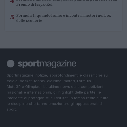
4
Premio di Issyk-Kul
5
Formula 1: quando l’amore incontra i motori nei box
delle scuderie
Sportmagazine: notizie, approfondimenti e classifiche su
calcio, basket, tennis, ciclismo, motori, Formula 1,
MotoGP e Olimpiadi. Le ultime news dalle competizioni
nazionali e internazionali, gli highlight delle partite, le
interviste ai protagonisti e i risultati in tempo reale di tutte
le discipline che fanno emozionare gli appassionati di
sport.
SEZIONI