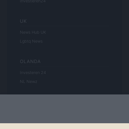
Investieren24
UK
News Hub UK
Lgbtq News
OLANDA
Investeren 24
NL Newz