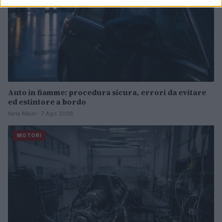
Auto in fiamme: procedura sicura, errori da evitare
ed estintore a bordo
Ilaria Mauri · 7 Ago 2026
MOTORI